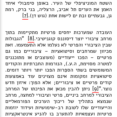
השטח המוניציפלי של העיר. באופן סימבולי איחד
האמן את הערים תל אביב, הרצליה, בני ברק, רמת
גן, גבעתיים ובת ים לישות אחת (גוש דן).
[7]
העובדה שמערכות יחסים פרטיות מתקיימות בתוך
מרחב ציבורי יוצר דיסוננס קוגניטיבי.
[8]
"הגבולות
שבין הציבורי והפרטי לא נעלמו אלא התעמעמו. זאת
מכיוון שמרחבים וסיטואציות – ציבוריים כמו גם
פרטיים – הפכו ייעודיים (מעוצבים או מתוכננים
למטרה מסוימת, ה.ע.), הנורמות החברתיות והקודים
המשומשים בשתי הספֵרות הפכו יותר ויותר דומים.
סיטואציות ומקומות אינם מצוינים עוד באמצעות
קודים פרטיים או ציבוריים; אלא הפוך: איזון חדש
נוצר."
[9]
ניתן להבין מכאן את הפיכתו של המרחב
הציבורי למרחב ביניים, פרטי וציבורי למחצה, מרחב
שנמצא בתהליך של ריכוך הערכים הפורמאליים
והייעודיים שלו לטובת רב-שימושיות ועידוד יוזמות
פרטיות ועצמאיות להתערב בו להניע אינטראקציות