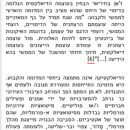
ז'אן בודריאר הבחין בעוצמה הדיאלקטית הגלומה
בדימוי של היחס שהוא מציב בין המדומה והארעי
לממשי ולקבוע: "מה שנח תמיד על כף המאזניים
הייתה עוצמתם הרצחנית של הדימויים, רוצחי
הממשי, רוצחי הדגם של עצמם, כדוגמת האיקונות
של ביזנטיון ביחס לזהות האלוהית. מול עוצמה
רצחנית זו עומדת עוצמת הייצוגים כעוצמה
דיאלקטית, תיווך חזותי ומושכל של הממשי בהא
הידיעה […]"
[6]
הדיאלקטיקה אינה מתמצה ביחסי המדומה והקבוע.
היא מזמינה התייחסות ומעוררת תגובה ולעתים אף
התנגדות. לא מן הסתם הפך המרחב הציבורי העירוני
כר נרחב להתערבויות על ידי אמנים ופעילים
חברתיים ו/או פוליטיים. סיטואציות עירוניות
פורמליות נבדלות מסיטואציות א-פורמליות, שהם
תוצר של אקטיביזם. הסביבה הבנויה מייצגת מהלך
פורמלי, סַדור, צפוי ובר-שליטה, ולעומתה פעולת