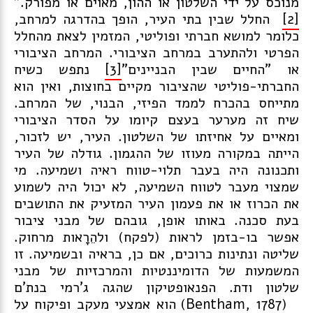
מנוכס על ידי השלטון או ההון, מאוים או מפורק."
[2]
החלל שבין בתי העיר, הופך בהדרגה למרחב,
כלומר למושא חברתי ופוליטי, המזמין לצאת מהחלל
הפרטי ולהתערב במרחב הציבורי. המרחב הציבורי
או "החיים שבין הבניינים"
[3]
נתפש כשיח
החברתי-פוליטי שהציבור מקיים בחוצות, ואין הוא
מתייחס בהכרח לממד הפיזי, הבנוי, של המרחב.
שיח זה מערער בעצם קיומו על הסדר הציבורי
ומאיים על אחיזתו של השלטון. העיר, יש לזכור,
הייתה במקורה מעוזו של ההגמון. גודלה של העיר
ותכנונה היה בעבר תלוי-טווח ראיה ושמיעה. מי
שמצוי מעבר לטווח השמיעה, לא יכול היה לשמוע
את הכרוז או את פעמון העיר המזעיק את התושבים
בעת סכנה. באותו אופן, גובהם של מבני ציבור
אפשר בו-בזמן לראות (לפקח) ולהֵרָאות מרחוק.
שליטה ונתינות כרוכים, אם כן, בראיה ובשמיעה. זו
המשמעות של הדומיננטיות והמרכזיות של מבני
שלטון ודת. הפנאופטיקון שהגה ג'רמי בנת'ם
(Bentham, 1787) הוא אמצעי מעקב ופיקוח על