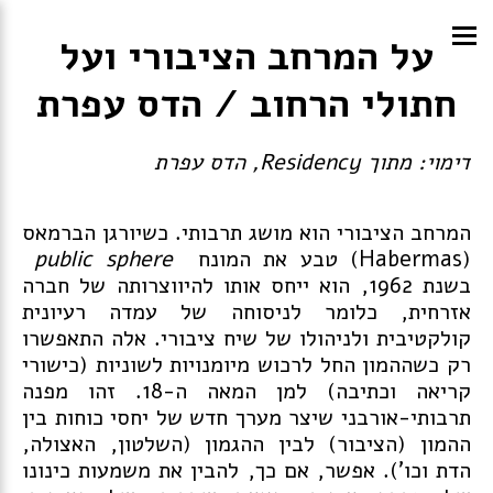
על המרחב הציבורי ועל
חתולי הרחוב / הדס עפרת
דימוי: מתוך Residency, הדס עפרת
המרחב הציבורי הוא מושג תרבותי. כשיורגן הברמאס
(Habermas) טבע את המונח
sphere
public
בשנת 1962, הוא ייחס אותו להיווצרותה של חברה
אזרחית, כלומר לניסוחה של עמדה רעיונית
קולקטיבית ולניהולו של שיח ציבורי. אלה התאפשרו
רק כשההמון החל לרכוש מיומנויות לשוניות (כישורי
קריאה וכתיבה) למן המאה ה-18. זהו מפנה
תרבותי-אורבני שיצר מערך חדש של יחסי כוחות בין
ההמון (הציבור) לבין ההגמון (השלטון, האצולה,
הדת וכו'). אפשר, אם כך, להבין את משמעות כינונו