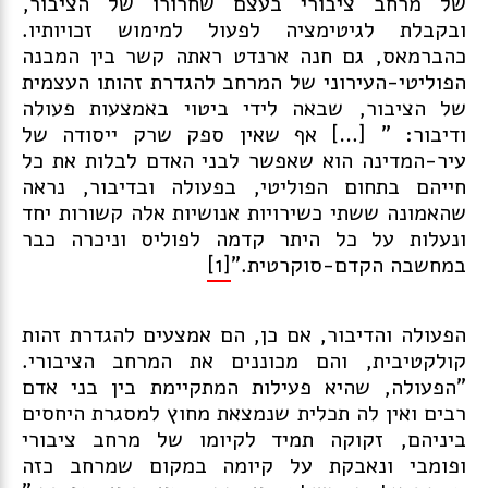
של מרחב ציבורי בעצם שחרורו של הציבור,
ובקבלת לגיטימציה לפעול למימוש זכויותיו.
כהברמאס, גם חנה ארנדט ראתה קשר בין המבנה
הפוליטי-העירוני של המרחב להגדרת זהותו העצמית
של הציבור, שבאה לידי ביטוי באמצעות פעולה
ודיבור: " […] אף שאין ספק שרק ייסודה של
עיר-המדינה הוא שאפשר לבני האדם לבלות את כל
חייהם בתחום הפוליטי, בפעולה ובדיבור, נראה
שהאמונה ששתי כשירויות אנושיות אלה קשורות יחד
ונעלות על כל היתר קדמה לפוליס וניכרה כבר
במחשבה הקדם-סוקרטית."
[1]
הפעולה והדיבור, אם כן, הם אמצעים להגדרת זהות
קולקטיבית, והם מכוננים את המרחב הציבורי.
"הפעולה, שהיא פעילות המתקיימת בין בני אדם
רבים ואין לה תכלית שנמצאת מחוץ למסגרת היחסים
ביניהם, זקוקה תמיד לקיומו של מרחב ציבורי
ופומבי ונאבקת על קיומה במקום שמרחב כזה