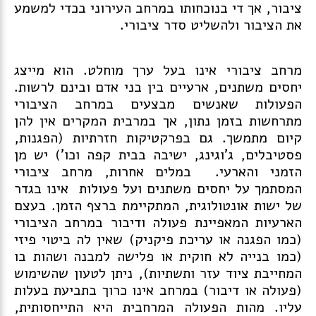
ציבור, אך די בנוכחותו במרחב העירוני בכדי למשמע
את הציבור ולהשליט סדר ציבורי.
מרחב ציבורי אינו בעל ערך מוחלט. הוא מייצג
יחסים משתנים, ארעיים בין בני אדם ובינם לרשות.
הפעולות שאנשים מבצעים במרחב הציבורי
מתרחשות בזמן נתון, אך במרבית המקרים אין להן
קיום מתמשך. גם בפרקטיקות חזרתיות (הפגנות,
פסטיבלים, ג'וגינג, ישיבה בבית קפה וכו') יש מן
הזמני והארעי. במלים אחרות, מרחב ציבורי
המסתמך על יחסים משתנים ועל פעולות אינו בגדר
של ישות אונטולוגית, המתקיימת ברצף הזמן. בעצם
הארעיות המאפיינת פעולה ודיבור במרחב הציבורי
(כמו הפגנה או עריכת פיקניק) שאין לה ביטוי פיזי
(כמו בנייה לא חוקית או פלישה למבנה ושהות בו
המחייבת ציוד עזר ותשתיות), ניתן לטעון שהשימוש
(פעולה או דיבור) במרחב אינו כרוך בתביעת בעלות
עליו. מהות הפעולה המרחבית היא התייחסותית,