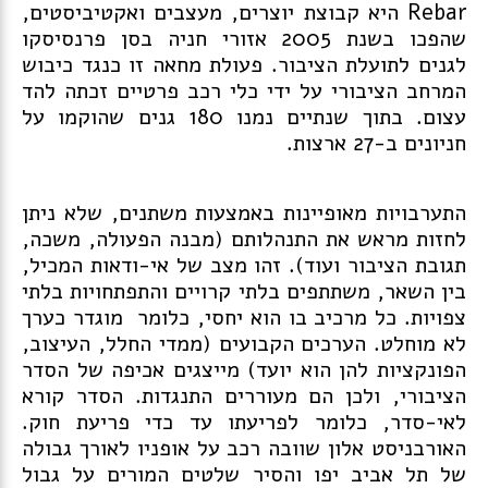
Rebar היא קבוצת יוצרים, מעצבים ואקטיביסטים,
שהפכו בשנת 2005 אזורי חניה בסן פרנסיסקו
לגנים לתועלת הציבור. פעולת מחאה זו כנגד כיבוש
המרחב הציבורי על ידי כלי רכב פרטיים זכתה להד
עצום. בתוך שנתיים נמנו 180 גנים שהוקמו על
חניונים ב-27 ארצות.
התערבויות מאופיינות באמצעות משתנים, שלא ניתן
לחזות מראש את התנהלותם (מבנה הפעולה, משכה,
תגובת הציבור ועוד). זהו מצב של אי-ודאות המכיל,
בין השאר, משתתפים בלתי קרויים והתפתחויות בלתי
צפויות. כל מרכיב בו הוא יחסי, כלומר מוגדר כערך
לא מוחלט. הערכים הקבועים (ממדי החלל, העיצוב,
הפונקציות להן הוא יועד) מייצגים אכיפה של הסדר
הציבורי, ולכן הם מעוררים התנגדות. הסדר קורא
לאי-סדר, כלומר לפריעתו עד כדי פריעת חוק.
האורבניסט אלון שוובה רכב על אופניו לאורך גבולה
של תל אביב יפו והסיר שלטים המורים על גבול