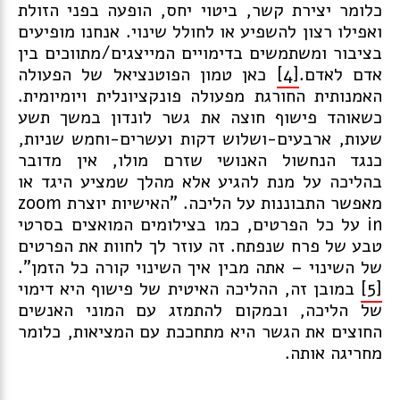
כלומר יצירת קשר, ביטוי יחס, הופעה בפני הזולת
ואפילו רצון להשפיע או לחולל שינוי. אנחנו מופיעים
בציבור ומשתמשים בדימויים המייצגים/מתווכים בין
אדם לאדם.
[4]
כאן טמון הפוטנציאל של הפעולה
האמנותית החורגת מפעולה פונקציונלית ויומיומית.
כשאוהד פישוף חוצה את גשר לונדון במשך תשע
שעות, ארבעים-ושלוש דקות ועשרים-וחמש שניות,
כנגד הנחשול האנושי שזרם מולו, אין מדובר
בהליכה על מנת להגיע אלא מהלך שמציע היגד או
מאפשר התבוננות על הליכה. "האישיות יוצרת zoom
in על כל הפרטים, כמו בצילומים המואצים בסרטי
טבע של פרח שנפתח. זה עוזר לך לחוות את הפרטים
של השינוי – אתה מבין איך השינוי קורה כל הזמן".
[5]
במובן זה, ההליכה האיטית של פישוף היא דימוי
של הליכה, ובמקום להתמזג עם המוני האנשים
החוצים את הגשר היא מתחככת עם המציאות, כלומר
מחריגה אותה.