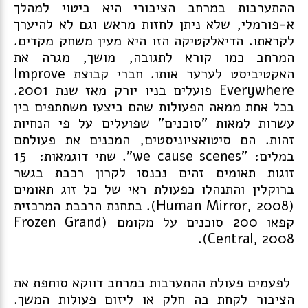
ההתערבות במרחב הציבורי היא ביטוי למהלך
א-פורמלי, שלא ניתן לחזות מראש וגם לא להיערך
לקראתו. הדיאלקטיקה הזו היא מעין משחק מקדים.
המרחב כמו קורא לתגובה, מושך, מגרה את
האקטיביסט לערער אותו. חברי קבוצת Improve
Everywhere פועלים בניו יורק מאז שנת 2001.
בכל אחת ממאה הפעולות שהם ביצעו משתתפים בין
עשרות למאות "סוכנים" שפועלים על פי הנחיות
זהות. הם סיטואציוניסטים, המכנים את פעולתם
במלים: "we cause scenes". שתי דוגמאות: 15
זוגות תאומים זהים נכנסו לקרון רכבת בגשר
ברוקלין והתנהלו כפעולת ראי של כל זוג תאומים
(Human Mirror, 2008). בתחנת הרכבת המרכזית
קפאו 200 סוכנים על מקומם (Frozen Grand
Central, 2008).
לפעמים פעולת ההתערבות במרחב דווקא סוחפת את
הציבור לקחת בה חלק או ליזום פעולות המשך.