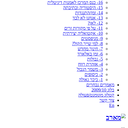
16- כנס המרכז לאמנות דיגיטלית
15- היסטוריה וכתיבתה
14- זמן/התנגדות
13- אנחנו לא לבד
12- לאן?
11- על פי מקורות זרים
10- אקטואליה יצירתית
9- מניפסטים
8- למי שייך הקול?
7- חינוך מחדש
6- זמן באלארד
5- גבולות
4- אזהרת רווח
3- משמר הגבול
2- כיסופים
1- כיכר גאולה
מאמרים נבחרים
בלוג 2009/10
קטלוג מונומנט/פעולה
צור קשר
En