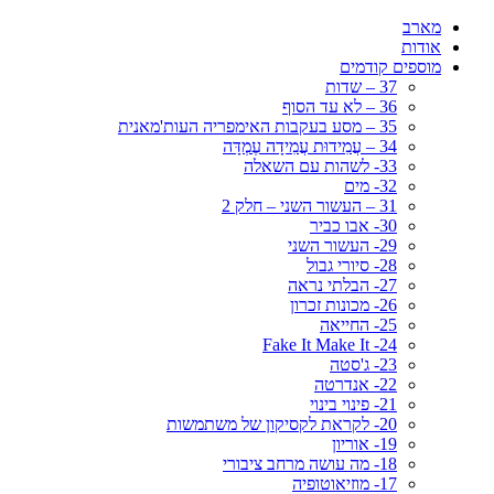
מארב
אודות
מוספים קודמים
37 – שדות
36 – לא עד הסוף
35 – מסע בעקבות האימפריה העות'מאנית
34 – עֲמִידוּת עֲמִידָה עֶמְדָּה
33- לשהות עם השאלה
32- מים
31 – העשור השני – חלק 2
30- אבו כביר
29- העשור השני
28- סיורי גבול
27- הבלתי נראה
26- מכונות זכרון
25- החייאה
24- Fake It Make It
23- ג'סטה
22- אנדרטה
21- פינוי בינוי
20- לקראת לקסיקון של משתמשות
19- אוריון
18- מה עושה מרחב ציבורי
17- מוזיאוטופיה