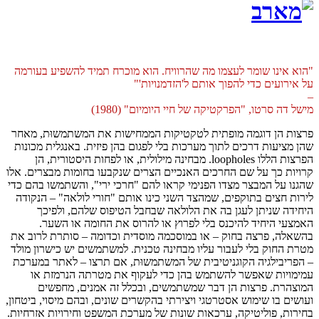
"הוא אינו שומר לעצמו מה שהרוויח. הוא מוכרח תמיד להשפיע בעורמה
על אירועים כדי להפוך אותם ל'הזדמנויות'"
–
מישל דה סרטו, "הפרקטיקה של חיי היומיום" (1980)
פרצות הן דוגמה מופתית לטקטיקות הממחישות את המשתמשוּת, מאחר
שהן מציעות דרכים לתוך מערכות בלי לפגום בהן פיזית. באנגלית מכונות
הפרצות הללו loopholes. מבחינה מילולית, או לפחות היסטורית, הן
קרויות כך על שם החרכים האנכיים הצרים שנקבעו בחומות מבצרים. אלו
שהגנו על המבצר מצדו הפנימי קראו להם "חרכי ירי", והשתמשו בהם כדי
לירות חצים בתוקפים, שמהצד השני כינו אותם "חורי לולאה" – הנקודה
היחידה שניתן לעגן בה את הלולאה שבחבל הטיפוס שלהם, ולפיכך
האמצעי היחיד להיכנס בלי לפרוץ או להרוס את החומה או השער.
בהשאלה, פרצה בחוק – או במוסכמה מוסדית וכדומה – סותרת לרוב את
מטרת החוק בלי לעבור עליו מבחינה טכנית. למשתמשים יש כישרון מולד
– הפריבילגיה הקוגניטיבית של המשתמשוּת, אם תרצו – לאתר במערכת
עמימויות שאפשר להשתמש בהן כדי לעקוף את מטרתה הנרמזת או
המוצהרת. פרצות הן דבר שמשתמשים, ובכלל זה אמנים, מחפשים
ועושים בו שימוש אסטרטגי ויצירתי בהקשרים שונים, ובהם מיסוי, ביטחון,
בחירות, פוליטיקה, ערכאות שונות של מערכת המשפט וחירויות אזרחיות.