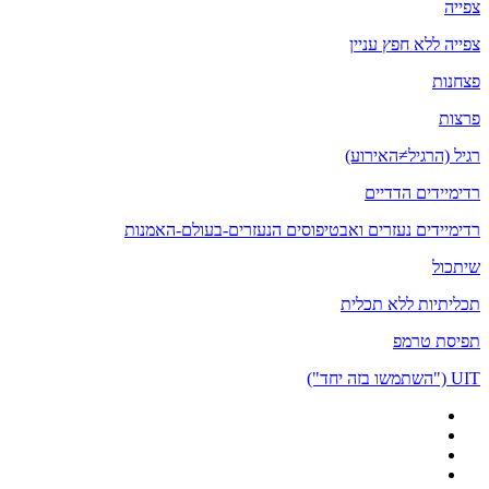
צפייה
צפייה ללא חפץ עניין
פצחנות
פרצות
רגיל (הרגיל≠האירוע)
רדימיידים הדדיים
רדימיידים נעזרים ואבטיפוסים הנעזרים-בעולם-האמנות
שיתכול
תכליתיות ללא תכלית
תפיסת טרמפ
UIT ("השתמשו בזה יחד")