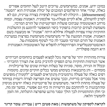
במובן ידוע, אמנים, כמשתמשים, ערוכים היטב לנצל תחומים אפורים
כאלה, שהרי אחד הרפלקסים המובנים של יכולת אמנותית הוא "הסטה"
[détournement] – היכולת לא להיענות לציפיות בצורה עניינית, וגם לא
לסרב להשתלב, אלא לקיים פעולת-נגד אלכסונית. האמנות עצמה, וכמוה
מרחב האוטונומיה שבתוכו פועלות הפרקטיקות של הזרם המרכזי,
משמשת לעתים קרובות בתפקיד כיסוי המאפשר להימנע מן ההשלכות
החוקיות שהיו צפויות לפעולה אילולא היתה "אמנות" או מבוצעת בשם
האמנות. אמנות המונעת על ידי משתמשוּת משתמשת בפרצות במערכת
האמנות של הזרם המרכזי ומעבר לה כדי לעקוף מוסכמות-על.
האינסטרומנטליזציה הפרדוקסלית להפליא של האוטונומיה האמנותית
היא דוגמה פופולרית.
צורות מהותיות יותר של פריצה נוכל למצוא לפעמים בתחומים חברתיים
אשר הנורמות החוקיות טרם הספיקו להדביק בהם את הצורך החברתי –
ובכלל זה הגירה, מוסר, סוגיות של בעלות ושדות שונים של פריבילגיות
מומחים – והן מתבטאות בשימוש ממשי בכלים חוקיים זמינים. מקומות
רפים כאלה של פעולה נורמטיבית (הנקראים לפעמים "לקוּנות") מופיעים
מהר אבל נסכרים בזריזות, ובכך עושים את הפריצה לצורה דינמית במיוחד
של פעולה מתחת לרדאר. משתמשים של פרקטיקות כאלה יודעים מניסיון
ומהתבוננות כי להתחכם עם הרשויות זה כיף וגם אפשרי, במשך זמן מה,
וכי חלון ההזדמנויות לכך הולך ונסגר מרגע שהפרצה התגלתה, וזה הזמן
להמשיך הלאה.
לקראת לקסיקון של משתמשות | מאת סטיבן רייט | עברית: עומר קריגר