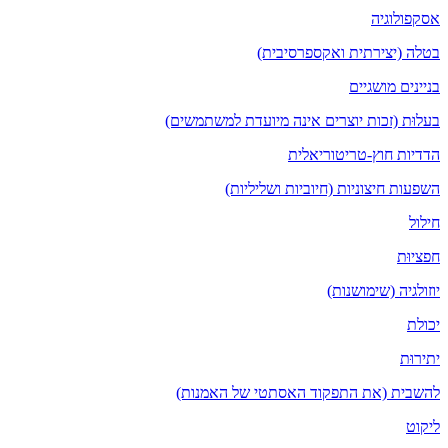
אסקפולוגיה
בטלה (יצירתית ואקספרסיבית)
בניינים מושגיים
בעלוּת (זכות יוצרים אינה מיועדת למשתמשים)
הדדיות חוץ-טריטוריאלית
השפעות חיצוניות (חיוביות ושליליות)
חילול
חפציוּת
יוזולגיה (שימושנות)
יכולת
יתירוּת
להשבית (את התפקוד האסתטי של האמנות)
ליקוט