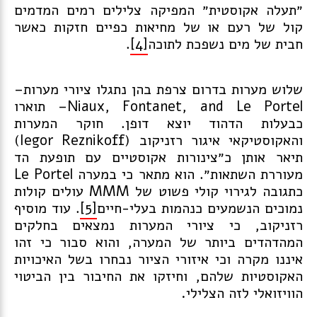
״תעלה אקוסטית״ המפיקה צלילים רמים המדמים
קול של רעם או של מחיאות כפיים חזקות כאשר
חבית של מים נשפכת לתוכה
[4]
.
שלוש מערות בדרום צרפת בהן נתגלו ציורי מערות–
Niaux, Fontanet, and Le Portel– תוארו
כבעלות הדהוד יוצא דופן. חוקר המערות
והאקוסטיקאי איגור רזניקוב (Iegor Reznikoff)
תיאר אותן כ״צינורות אקוסטיים עם תופעת הד
מעוררת השתאות״. הוא מתאר כי במערה Le Portel
כתגובה לגירוי קולי פשוט של MMM עולים קולות
נמוכים הנשמעים כנהמות בעלי-חיים
[5]
. עוד מוסיף
רזניקוב, כי ציורי המערות נמצאים בחלקים
המהדהדים ביותר של המערה, והוא סבור כי זהו
איננו מקרה וכי איזורי הציור נבחרו בשל האיכויות
האקוסטיות שלהם, וחיזקו את החיבור בין הביטוי
הוויזואלי לזה הצלילי
.