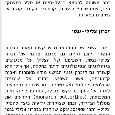
זהה עשויות להמצא בבעל-חיים או סלע במעמקי
הים, צמח טרופי ביערות, קרחונים דקים בקוטב או
נטיפים במערות.
זכרון צלילי-גנטי
בצדו השני של הספקטרום שבקצהו האחד הזכרון
הנצחי, יתכן וקיים גם מנגנון פנימי של זכרון
צלילי-גנטי. השפעתו של הצליל על מנגנונים
פיזיולוגיים ופסיכולוגיים ידועה בחלקה, אך אולי היא
קשורה גם לזכרון גנטי הנושא מידע מאמהות ואבות
קדמוניים, אשר השפיע בתורו על שינויים
אבולוציוניים פסיכואקוסטיים. כמו שצבי הים יודעים
לחזור אל החוף בו בקעו מביצה, כמו פרפרי הדנאית
המלכותית (monarch butterflies) היודעים את
מסלול הנדידה, וכמו שציקדות יודעות כיצד להפיק
צליל– יתכן שאינסטינקט שמקורו בזכרון צלילי גנטי