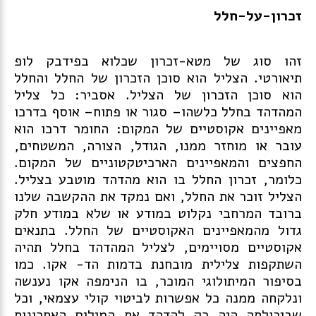
זכרון-על-חלל
זהו סוג של מטא-זכרון שכלוא בפידבק לופ
תיאורטי. הצליל הוא סוכן הזכרון של החלל והחלל
הוא סוכן הזכרון של הצליל. אסביר: כל צליל
המהדהד בחלל כלשהו– סגור או פתוח– אוסף בדרכו
מאפיינים אקוסטיים של המקום: החומר דרכו הוא
עובר או מוחזר ממנו, הגודל, הצורה, המשטחים,
החפצים והמאפיינים הארכיטקטוניים של המקום.
כלומר, זכרון החלל בו הוא מהדהד מוטבע בצליל.
הצליל זוכר את החלל, ואם נמקד את ההקשבה שלנו
ברובד המרחבי נקלוט במודע או שלא במודע חלק
גדול מהמאפיינים האקוסטיים של החלל. בתנאים
אקוסטיים מסויימים, לצליל המהדהד בחלל תהיה
השתקפות צלילית מובחנת בדמות הד- אקו. כמו
בסיפור המיתולוגי המוכר, בו הנימפה אקו נענשה
ונלקחה ממנה כל אפשרות לביטוי קולי עצמאי, וכל
שביכולתה היה רק להדהד את המילים האחרונות