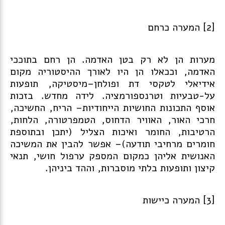
[2] המערה כרחם
מערות הן לא רק בטן האדמה. הן רחם בתוככי
האדמה, וככאלו הן היו לאורך ההיסטוריה מקום
אידיאלי לטקסי דת ופולחן–מיסטיקה, תופעות
על-טבעיות וטרנספורמציה. לידה מחדש. בזכות
אוסף התכונות החושיות הייחודיות– הריח, החשיכה,
חרכי האור, האוויר הדחוס, הטמפרטורה, הלחות,
הרטיבות, החומר ואיכות הצליל (יתכן ובתוספת
חומרים מרחיבי תודעה)– אפשר להבין את המשיכה
האנושית אליהן כמקום המספק ערפול חושי, תנאי
קיצון ותופעות בלתי מוסברות, וההד ביניהן.
[3] המערה כיישות