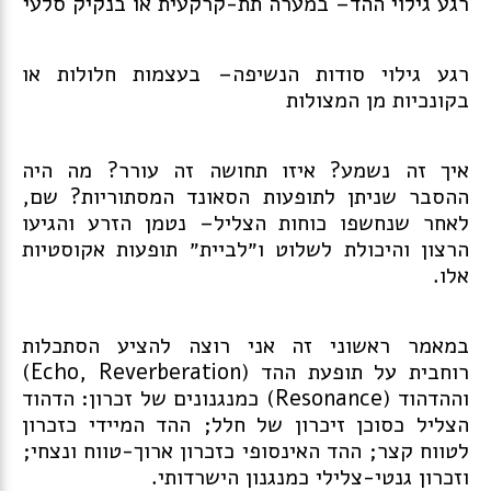
רגע גילוי ההד– במערה תת-קרקעית או בנקיק סלעי
רגע גילוי סודות הנשיפה– בעצמות חלולות או
בקונכיות מן המצולות
איך זה נשמע? איזו תחושה זה עורר? מה היה
ההסבר שניתן לתופעות הסאונד המסתוריות? שם,
לאחר שנחשפו כוחות הצליל– נטמן הזרע והגיעו
הרצון והיכולת לשלוט ו״לביית״ תופעות אקוסטיות
אלו.
במאמר ראשוני זה אני רוצה להציע הסתכלות
רוחבית על תופעת ההד (Echo, Reverberation)
וההדהוד (Resonance) כמנגנונים של זכרון: הדהוד
הצליל כסוכן זיכרון של חלל; ההד המיידי כזכרון
לטווח קצר; ההד האינסופי כזכרון ארוך-טווח ונצחי;
וזכרון גנטי-צלילי כמנגנון הישרדותי.