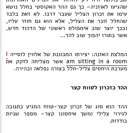
שהגיעו לאוזניה– כך גם ההד האקוסטי בחלל נושא
עימו את זכרון הצליל שעבר דרכו. לא זאת בלבד
שהחלל זוכר את הצליל, אלא הוא גם חוזר עליו,
ובכך יוצר שוב אימפולס ראשוני של הדהוד חדש,
אשר בתורו יהפוך שוב להד…
המלצת האזנה: יצירתו המכוננת של אלווין לוסייה
I
am sitting in a room
אשר מצליחה לזקק את
מערכת היחסים צליל-חלל בצורה נפלאה ובהירה.
ההד כזכרון לטווח קצר
ההד הוא סוג של זכרון קצר-טווח המגיע כתגובה
לגירוי צלילי ומשך איחסונו קצר– מספר שניות
בודדות.