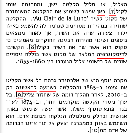
הצליל, או סליל הקלטה ישן, ומתרגמת אותו
לקול
[7]
.
כאן
אפשר לשמוע את ההקלטה המשוחזרת
של סקוט לשיר 'Au Clair de la Lune׳. ההקלטה
שוחזרה במהירות מסויימת שגרמה לה להשמע כאילו
ילדה צעירה שרה את השיר, אך לאחר ממצאים
נוספים ושינוי מהירות הנגינה החוקרים מאמינים כי
סקוט הוא אשר שר את השיר בקולו
[8]
. הקשיבו
ל
דיסקוגרפיה
המלאה של סקוט אשר כוללת ניסויים
שונים של רישומי צליל הנערכו בין 1853-1860.
מקרה נוסף הוא של אלכסנדר גרהם בל אשר הקליט
את עצמו ב-1885 וההקלטה
נשמעה
לראשונה
רק
ב-2010, לאחר תהליך דומה של שחזור צליל
[9]
. בל
ערך ניסויי הקלטה מוקדמים יותר, וב-1874 לערך
בנה פונאוטוגרף משלו, אשר עשה שימוש באוזן
אנושית ובחלק מגולגולת הנלקחו מגופת אדם. הוא
השתמש באוזן כממברנה וצעק אל תוך אוזנו הכרותה
של אדם מת
[10]
.