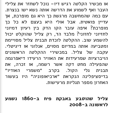
או מכשיר הקלטה רגיש דיו– נוכל לשחזר את צלילי
העבר ואף לשמוע את הדרשה אותה נשא ישו בנצרת.
עם כמה שהמחשבה מרגשת כך היא גם מופרכת, אך
עדיין פואטית. אבל אולי היא בעצם לא כל כך
מופרכת? איפה עובר הקו הדק בין רעיון דמיוני
לחזיוני לחזוני? מלבד הד, רק צליל שהוקלט יכול
להשמע שוב. ההקלטה לוכדת תבנית צליל מסויימת
ומטביעה אותה במדיום מסוים, אנלוגי או דיגיטלי.
עקבה של צליל. במכשירי ההקלטה הראשונים
הויברציות שמרעידות את האוויר הרעידו דיאפרגמה
שהפעילה מחט דקה אשר רשמה, או זכרה, את
תבנית גלי הקול. בקרב ״משמרי האודיו״
בדיסציפלינה הנקראת ״ארכיאופוניה״ היו בעשור
האחרון מספר תגליות מרעישות.
צליל שהוטבע באבקת פיח ב-1860 נשמע
לראשונה ב-2008