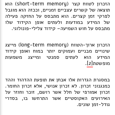
הזכרון לטווח קצר (short-term memory) הוא
תוצאה של קשרים עצביים זמניים, וככזה הוא מוגבל
לפרקי זמן קצרים. הוא מתבסס על החזקה פעילה
של המידע במודעות ולעתים אופן הקידוד שלו
מתבסס על חוש השמיעה– קידוד צלילי-פונולוגי.
הזכרון ארוך-הטווח (long-term memory) מייצג
שינויים מבניים ועמוקים יותר במוח ואופן קידוד
המידע הוא לעתים סמנטי ומייצג משמעות
מופשטת
[2]
.
במסגרת הגדרות אלו אבחן את תופעת ההדהוד וההד
כמנגנוני זכרון. לא זכרון אנושי, אלא זכרון החומר.
זכרון אמורפי של חלל אשר רושם, זוכר וחוזר על
האירועים האקוסטיים אשר התרחשו בו, בסדרי
גודל-זמן שונים.