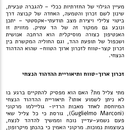
מעיין הגילוי של החזרתיות ככלי – להגברה טבעית,
שינון לשם זכרון והטמעה, האחדה של קבוצה דרך
ביטוי צלילי ויצירת מצב תודעתי-אקסטטי – יתכן
ונובע גם ממקור זה של הד עתיק. מזווית זו
האנטיפון כצורה מוסיקלית הוא הרחבה אנושית
ושכפול של תופעת ההד, וגם החוליה המקשרת בין
זכרון קצר-טווח לזכרון ארוך הטווח– שהוא ההדהוד
הנצחי.
זכרון ארוך-טווח ותיאוריית ההדהוד הנצחי
מתי צליל מת? האם הוא מפסיק להתקיים ברגע בו
לא ניתן לשמוע אותו? תיאוריית ההדהוד הנצחי
המיוחסת לאחד מאבות הרדיו- גוליילמו מרקוני
(Guglielmo Marconi), גורסת כי כל צליל שאי
פעם נשמע–עדיין נוכח וממשיך להדהד לנצח,
בעוצמות נמוכות. מרקוני האמין כי בהנתן מיקרופון,