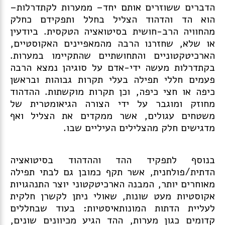
הדברים ששוזרים אותם יחד– ממערות לקתדרלות–
הוא הד והדהוד הצליל בחלל ותפקידם כחלק
מהחוויה הרב-חושית בסיטואציה הטקסית. ביודעין
או שלא, שחזרנו הרבה מהמאפיינים האקוסטיים,
הארכיטקטוניים והתחושתיים שהתקיימו במערות.
בקתדרלות מעשה ידי-אדם על סוגיהן נמצא הרבה
פעמים חללי תפילה בעלי תקרות גבוהות ובראשן
כיפה או חצי כיפה, וכן תקרות מוקשתות. ההדהוד
מחוזק ומוגבר על ידי הצורה הגיאומטרית של
משטחים עגולים, אשר ממקדים את הצליל ואף
מדגישים חלק מהצלילים העיליים שבו.
בנוסף לתפקיד ההד וההדהוד בסיטואציה
הדתית/פולחנית, אשר תקף כמובן גם לבתי תפילה
מאוחרים יותר, המבנה הארכיטקטוני יוצר התנהגויות
אקוסטיות מעט שונות, שאולי ניתן לקשרן חלקית
לעליית הדתות המונותאיסטיות: בעוד שבחללים
קדומים כגון מערות, ההד הגיע מכיוונים שונים,