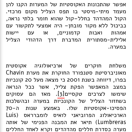
אפשר שהתכונות האקוסטיות של המערות הקנו להן
מעמד מיתי-מיסטי בו תפס הצליל מקום מרכזי.
הקול המהדהד בחלל–קול שהוא חומר בלתי נראה,
כביכול ללא מקור מובחן– היה אמצעי לתקשור עם
אמהות ואבות קדמוניים, או עם יישות
אלילית-מסתורית המדברת דרך הדהודי הצליל
במערה.
משלחת חוקרים של ארכיאולוגיה אקוסטית
מאוניברסיטת סטנפורד החוקרת את מערת Chavin
בפרו, דיווחה בשנת 2001 כי מצאה מעל 20 קונכיות
במצב המאפשר הפקת צליל, אשר ככל הנראה
שימשו לצרכים טקסיים
[3]
. מאז הם עסוקים
בשחזור הצליל של הקונכיות במערה ובהשלכות
הפסיכו-אקוסטיות שלו. באמצע שנות ה-70
הארכיאולוג הפרוביאני לואיס לומברראס (Luis
Lumbreras) תיאר את המבנה הפנימי של אותה
מערה כסדרת חללים מהדהדים וקרא לאחד החללים