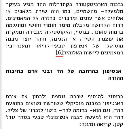
בזכות הארכיטקטורה בקתדרלות ההד מגיע בעיקר
מלמעלה– מהשמיים, כמו היה שירת מלאכים או
אלוהים אשר עונים ומדברים בחזרה אל המאמינים.
הרוח הקדושה מקבלת מימד חומרי וחושי ומתגלמת
בדמות סאונד. בנוסף, האקוסטיקה מגבירה וממקדת
את עוצמת השירה או הנגינה, וההד יוצר מבנה
מוסיקלי של אנטיפון טבעי–קריאה ומענה–בין
המאמינים ליישות האלוהית
[6]
.
אנטיפון כהרחבה של הד ובני אדם כתיבות
תהודה
ברצוני להוסיף שכבה נוספת ולבחון את צורת
האנטיפון כמבנה מוסיקלי ששורשיו נטועים בתופעת
ההד, וגם הוא– בדומה להד– ביטוי לזכרון של צליל.
ההד הוא למעשה מבנה אנטיפונלי טבעי בסדר גודל
קטן. קריאה ומענה: