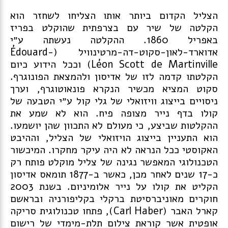
הצליל הקדום ביותר אותו הצליחו לשחזר הוא
הקלטה של שיר עם בצרפתית שהוקלט בפריז
באפריל 1860. ההקלטה נעשתה ע״י
אדוארד-לאון-סקוט-דה-מרטינוויל (Édouard-
Léon Scott de Martinville) וככל הידוע כיום
הקלטתו קדמה לזו של אדיסון ולהמצאת הפונוגרף.
סקוט המציא מכשיר הנקרא פונאוטוגרף, וערך
ניסויים בייצוג וויזואלי של גלי קול ע״י הטבעה של
קולו בדף נייר מצופה פיח. הוא לא שמע את
ההקלטות שביצע, כי מעולם לא התכוון שהן יושמעו.
הוא התעניין בייצוג הויזואלי של הצליל, וההיבט
האקוסטי ככל הנראה לא היה עיקר מחקרו. המיכשור
הטכנולוגי המאפשר נגינה של צליל מוקלט פותח רק
כ-17 שנים לאחר מכן, כאשר ב-1877 תומאס אדיסון
הקליט את קולו על נייר אלומיניום. בשנת 2003
חוקרים מאוניברסיטת ברקלי בקליפורניה ובראשם
קארל האבר (Carl Haber), פתחו טכנולוגית סריקה
אופטית אשר קוראת צילום תלת-מימדי של רישום