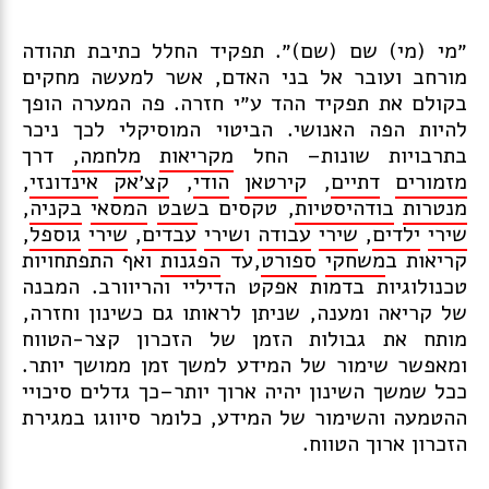
״מי (מי) שם (שם)״. תפקיד החלל כתיבת תהודה
מורחב ועובר אל בני האדם, אשר למעשה מחקים
בקולם את תפקיד ההד ע״י חזרה. פה המערה הופך
להיות הפה האנושי. הביטוי המוסיקלי לכך ניכר
בתרבויות שונות– החל
מקריאות
מלחמה
,
דרך
מזמורים
דתיים
,
קירטאן
הודי
,
קצ
׳
אק
אינדונזי
,
מנטרות
בודהיסטיות
, טקסים ב
שבט
המסאי
בקניה
,
שירי
ילדים
,
שירי
עבודה
ו
שירי
עבדים
,
שירי
גוספל
,
קריאות ב
משחקי
ספורט
,עד
הפגנות
ואף התפתחויות
טכנולוגיות בדמות אפקט הדיליי והריוורב. המבנה
של קריאה ומענה, שניתן לראותו גם כשינון וחזרה,
מותח את גבולות הזמן של הזכרון קצר-הטווח
ומאפשר שימור של המידע למשך זמן ממושך יותר.
ככל שמשך השינון יהיה ארוך יותר–כך גדלים סיכויי
ההטמעה והשימור של המידע, כלומר סיווגו במגירת
הזכרון ארוך הטווח.