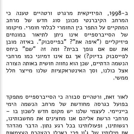
ב-1998, הפיזיקאית מרגרט ורטהיים טענה כי
המרחב הקיברנטי מכונן סוג חדש של מרחב
המתקיים על התפר בין החומרי לבלתי חומרי. מיקומו
של הסייברספייס אינו ניתן לתיאור במונחים
פיזיקליים ("איפה את"? "בפייסבוק". באיזה מובן
את שם אם גופך בבית? ומה זה "שם" ביחס
לפייסבוק בדיוק?) אך גם אינו דמיוני כמו מרחבי
הנשמה הדתיים, שכן הוא נחווה חושית באותה הצורה
אצל כולנו, וסך האינטראקציות שלנו מייצר חלל
ממשי.
לאור זאת, ורטהיים סבורה כי הסייברספייס מתפקד
בפועל כגרסה מחודשת של מרחב הנשמה הימי
בייניימי. לעצמי שלנו יש מקום חדש לשכון בו –
מרחבי הרשת אליהם אנו מחצינים את מחשבותינו,
רגשותינו, ופעולותינו בכל רגע נתון. הדבר מהדהד
את מילותיו של ג'ון פרי בארלו בהצהרת העצמאות