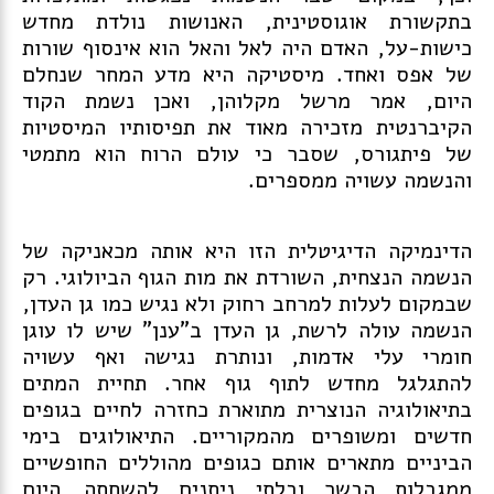
בתקשורת אוגוסטינית, האנושות נולדת מחדש
כישות-על, האדם היה לאל והאל הוא אינסוף שורות
של אפס ואחד. מיסטיקה היא מדע המחר שנחלם
היום, אמר מרשל מקלוהן, ואכן נשמת הקוד
הקיברנטית מזכירה מאוד את תפיסותיו המיסטיות
של פיתגורס, שסבר כי עולם הרוח הוא מתמטי
והנשמה עשויה ממספרים.
הדינמיקה הדיגיטלית הזו היא אותה מכאניקה של
הנשמה הנצחית, השורדת את מות הגוף הביולוגי. רק
שבמקום לעלות למרחב רחוק ולא נגיש כמו גן העדן,
הנשמה עולה לרשת, גן העדן ב"ענן" שיש לו עוגן
חומרי עלי אדמות, ונותרת נגישה ואף עשויה
להתגלגל מחדש לתוף גוף אחר. תחיית המתים
בתיאולוגיה הנוצרית מתוארת כחזרה לחיים בגופים
חדשים ומשופרים מהמקוריים. התיאולוגים בימי
הביניים מתארים אותם כגופים מהוללים החופשיים
ממגבלות הבשר ובלתי ניתנים להשחתה
היום
.