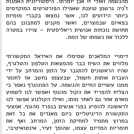
מהנשמה ואולי זו אכן יומרתו. היסטוריונית האמנות
ז'ניה גרשמן טוענת שאפילו הפורטרטים המוקדמים
ביותר הידועים לנו, אשר נמצאו בקברי מומיות
בפאיום שבמצרים, ואשר מקנים למתבונן בהם
תחושת נוכחות אנושית ריאליסטית – צוירו במטרה
ללכוד את נשמתו של המת.
דימויי המלאכים שסימלו את האידאל התקשורתי
מלווים את השיח כבר מהמצאות הטלפון והטלגרף,
שהיו הראשונים להתגבר על הזמן והמרחב על ידי
העברת אותות חשמל, שבעצמו נחשב אז לחומר
ממנו עשויים החיים והנשמה. על הפונוגרף נאמר כי
הצליח להפריד את הקול מהגוף ואפשר לנו לשמוע
מאדם אחר גם לאחר מותו, ואילו הקולנוע אפשר לנו
לראשונה להופיע בפני אנשים בנפרד מהגוף. אמצעי
התקשורת הדיגיטליים כיום מאגדים את כל זאת
במרוץ מתמיד למחיקת הזמן, המרחב ואף את
חומריות המדיום עצמו, שהופך זעיר, אינטואיטיבי,