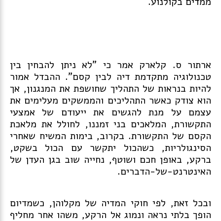
ממדים בקולנוע.
ארתור ס. קלארק אמר כי "לא ניתן להבחין בין
טכנולוגיה מתקדמת דיה לבין קסם". ההבדל אמור
להיות בנראות של התהליך שחושפת את המנגנון, אך
הוא צודק כאשר התהליכים והממשקים מעלימים את
עצמם על מנת להגשים את ייעודם של אמצעי
התקשורת, המלאכים בני זמננו, לחולל את מלאכת
הקסם של התקשורת. בקרוב, בימות המשיח שאחרי
הסינגולריות, כשהכול יתקשר עם הכול בשקט,
ברקע, באופן חכם ושוטף, נחייה שוב בגן העדן של
האינטרנט-של-הדברים.
ובכל זאת, לפי חוקי המדיה של מקלוהן, כשמדיום
הופך בלתי נראה ונמוג אל הרקע, משהו אחר מחליף