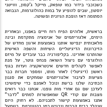
כשכוכבי בידור כמו טופאק, מייקל ג'קסון, ווויטני
יוסטון, שבים להופיע על במות כהולוגרמות, הנבואה
הסתומה דאז הופכת הגיונית ופשוטה.
בראשית, אלוהים הפיח רוח חיים באפנו, ובאחרית
הימים, אלגוריתמים של אנימציה מתקדמת ובינה
מלאכותית ינפישו אותנו באמצעות ארגון מחדש של
הזיכרונות הדיגיטליים השיחות והשפה האישית
שהותרנו אחרינו. בקליפורניה כבר עובדים על מיזם
הולוגרפי עם ניצול השואה פנחס גוטר, על מנת
לאפשר לקהלים חדשים אינטראקציה ועדות בגוף
ראשון (דיגיטלי) לאחר מותו, ומספר חברות כבר
מציעות לציבור אלגוריתמים שמחקים את סגנון
הכתיבה שלנו ברשת ונוכל לאמנם כדי שימשיכו
לעדכן שם גם אחרי מות גופנו. אנחנו כבר רואים
מצבות עם קודי QR שמאפשרות למתים "לדבר"
אתנו באמצעות קישור לתכניהם. לא רחוק היום
שנהלך בבית קברות ונרגיש כמו בהוגוורטס, כשמעל