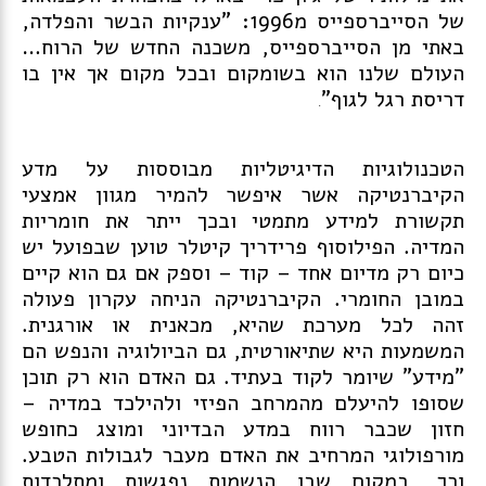
של הסייברספייס מ1996: "ענקיות הבשר והפלדה,
באתי מן הסייברספייס, משכנה החדש של הרוח…
העולם שלנו הוא בשומקום ובכל מקום אך אין בו
דריסת רגל לגוף"
.
הטכנולוגיות הדיגיטליות מבוססות על מדע
הקיברנטיקה אשר איפשר להמיר מגוון אמצעי
תקשורת למידע מתמטי ובכך ייתר את חומריות
המדיה. הפילוסוף פרידריך קיטלר טוען שבפועל יש
כיום רק מדיום אחד – קוד – וספק אם גם הוא קיים
במובן החומרי. הקיברנטיקה הניחה עקרון פעולה
זהה לכל מערכת שהיא, מכאנית או אורגנית.
המשמעות היא שתיאורטית, גם הביולוגיה והנפש הם
"מידע" שיומר לקוד בעתיד. גם האדם הוא רק תוכן
שסופו להיעלם מהמרחב הפיזי ולהילכד במדיה –
חזון שכבר רווח במדע הבדיוני ומוצג כחופש
מורפולוגי המרחיב את האדם מעבר לגבולות הטבע.
וכך, במקום שבו הנשמות נפגשות ומתלכדות