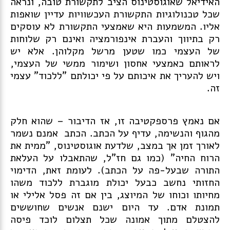
האידיאל שאוגוסטינוס הציב לתקשורת טובה, ונראה
שכל טכנולוגיות התקשורת העכשוויות עדיין שואפות
אליו. המשמעות היא שאמצעי התקשורת לא עוסקים
רק בתיווך והעברת אינפורמציה ואינם רק שלוחות
של העצמי כמו שטען מרשל מקלוהן. אלא יש
לראותם כאמצעי אחסון ושימור ממשי של העצמי,
ויש להעריך את איכותם על פי יכולתם "ללכוד" עצמי
זה.
אם נאמץ פרספקטיבה זו, אז הדיבור – שהוא חלק
מהגוף והנשימה, עדיף על הכתב. הכתב אמנם נשמר
לאורך זמן אך במצב, שלדעת אוגוסטינוס, "ממית את
הרוח החיה" (כמו גם חז"ל, שהתאבלו על העלאת
התורה שבעל-פה על הכתב). לעומת זאת, הדימוי
החזותי נחשב כבעל יכולת מוגברת ללכוד משהו
מחיותו וכוחו של המיוצג, בין אם זה פסל אלילי או
תמונת אדם. עד היום ישנם אנשים שחוששים
להצטלם מתוך אמונה שכל תצלום לוכד פיסה