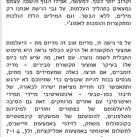
וקרוב יותר לגוף. למעשה, אפילו הגוף והשפה עצמם
נמצאים בתהליך העלמות. על גבי הרשת אנחנו רק
מילים, ללא הבשר. וגם המילים הללו הולכות
ומתקצרות והופכות לאמוג'י.
על פי גישה זו, מדיום טוב זה מדיום מת – היעלמות
אמצעי התקשורת אל הרקע הבלתי נראה היא מימוש
התכלית לשמה נוצרו. עם זאת, מה שיש לנו כיום
אלו בעיקר אמצעי תקשורת סבירים – מדיה
זומביים, אם תרצו. כאלה שמעמידים פני מתים,
מנסים בכוח להיות שקופים כדי שתיווכם לא יורגש
ותתאפשר לנו חוויית מציאות ישירה לכאורה, של
חיבור כמו-טבעי – אינטואיטיבי מיידי תמידי
ואימרסיבי עם אחרים מרוחקים. זאת גם הסיבה
להיעלמותם של כפתורים וחורים למיניהם
מטלפונים, להופעתם של ממשקים קינסטטיים
בקונסולות משחק, לזיהוי באמצעות חיישנים,
לתשלום אוטומטי באמצעות אפליקציות, ול3, 4 ו-7