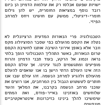
ישויות שפעם אכלסו רק את עולמות הדמיון הן כיום
רובד נוסף במציאות החומרית, יש להן גילום
חומרי-דיגיטלי, ממשק עם חושינו ויחס למרחב
הפיזי.
הטכנולוגיה פרי הנאורות המדעית הרציונלית לא
נטלה את הקסם מהעולם כפי שסבר הסוציולוג מקס
וובר אלא באופן אירוני השיבה אותנו לחשיבת הקסם
טרום הנאורות, כאשר התהליך הטכנולוגי הופך בלתי
נראה ונמוג אל הרקע, בעוד תכני הדמיון והרוח
מופיעים ומתגשמים לנגד עינינו. אך עולם הקסם
הזה אינו העולם הדתי הישן בו אנו שואפים להעלם
מהעולם ולהגיע למרחב הנשמה. זהו עולם שבו אנו
חותרים לטשטוש הגבול בין המרחבים, אנו רוצים את
שוכני מרחב הנשמה בקרבנו, את המלאך והשד
שלוחשים באוזנינו באייר-פודס, ואת המתים
שימשיכו להלך בינינו כזיכרונות אינטראקטיביים
מונפשים.