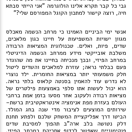
גבי כל קבר תקרא אלינו הולוגרמה "אני הייתי סבתא
חיה, רוצה קישור למתכון הקוגל המפורסם שלי?"
אנשי ימי הביניים האמינו כי מרחב הנשמה מאכלס
מגוון ישויות המשפיעות על חיינו כגון מלאכים,
שדים, פיות, ואלים. טכנולוגית המציאות הרבודה
משלבת אובייקטי מידע ממרחב הנשמה הדיגיטלי
במרחב הפיזי, ובכך מנכיחה בחיינו את מה שהוגדר
פעם כבלתי נראה; עוזרת למלאכים והשדים ליטול
חלק משמעותי יותר במציאות החומרית. ילד נוצרי
לא נדרש עוד להאמין בסנטה קלאוס בלתי נראה.
הוא יכול לעשות אתו סלפי באמצעות פילטרים של
מציאות רבודה ולעקוב אחר מסעו בזמן אמת ברחבי
העולם בעזרת מפת אנימציה אינטראקטיבית ברשת–
שירותים המוצעים לציבור מדי שנה בחג המולד.
הביטו דרך אפליקציית המשחק שלכם ולפתע תחנת
דלק נטושה בלב ארה"ב תהפוך למסיבת שדים
פוקימוניים שאפשר לרדוף אחריהם במרחב הפיזי.