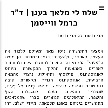
שלח לי מלאך בענן | ד"ר
כרמל ווייסמן
מדיום טוב זה מדיום מת
אמצעי התקשורת ניסו מאז ומעולם ללכוד את
העצמי, לאחסנו, ולהעבירו בזמן ובמרחב. הן מושג
ה"עצמי" הפנימי והן החלום להתגבר עליו ולהתחבר
לאחרים באמצעות תהליך התקשורת מיוחס
לאוגוסטינוס, פילוסוף ותיאולוג נוצרי מהמאה
הרביעית. אוגוסטינוס הגדיר תקשורת טובה
כתקשורת מנשמה לנשמה, מפגש פְּנִים-אל-פְּנִים,
שמצריך התעלות מעבר למגבלות הגוף
והשפה. התיאולוגים הנוצרים סברו שהמלאכים
מתקשרים ביניהם באופן טלפאתי; מיידי ושלם. זהו