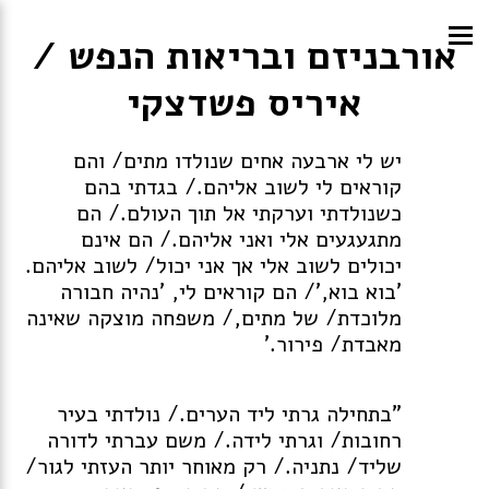
אורבניזם ובריאות הנפש /
איריס פשדצקי
יש לי ארבעה אחים שנולדו מתים/ והם
קוראים לי לשוב אליהם./ בגדתי בהם
כשנולדתי וערקתי אל תוך העולם./ הם
מתגעגעים אלי ואני אליהם./ הם אינם
יכולים לשוב אלי אך אני יכול/ לשוב אליהם.
'בוא בוא,'/ הם קוראים לי, 'נהיה חבורה
מלוכדת/ של מתים,/ משפחה מוצקה שאינה
מאבדת/ פירור.'
"בתחילה גרתי ליד הערים./ נולדתי בעיר
רחובות/ וגרתי לידה./ משם עברתי לדורה
שליד/ נתניה./ רק מאוחר יותר העזתי לגור/