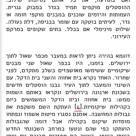
ההוסטלים מוקפים תמיד בגדר במבוק גנרית.
העמותות והיזמים שוכנים במבנים מוקפי חומה או
גדר, לעיתים בוטקה עם שומר בכניסה, דלת נעולה.
שילוט מינימלי אם בכלל. בתים שקופים במרקם
העירוני.
דוגמא בהירה ניתן לראות במעבר מכפר שאול לתוך
ירושלים. בזמנו, היו בכפר שאול שני מבנים
שיקומיים ששימשו מאושפזים בשלב מתקדם, לפני
שחרור. האחד נקרא בית אחווה והשני בית הדקל. עם
השינוי והמעבר לתוך העיר נבנו הוסטלים חדשים
בשכונת ארנונה בירושלים ונקראו באותם השמות
ממש: בית אחווה ובית הדקל המשמשים כיום
כקהילות שיקומיות.
[4]
העתקת השם משקפת את
גבולות המחשבה. אומנם נסגרו מיטות אשפוז ונפתחו
מוסדות שיקום בקהילה אבל דומה שהגבולות
הועתקו כפי שהם ונטעו במרחב השכונתי החדש
באותו האופן, כאשר הם מפזרים סביבם את אותו