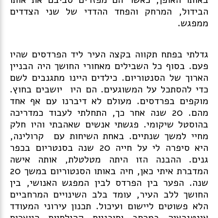
הבידול, המרחק והפחד ההדדי של שני הצדדים
ממפגש.
גדלתי בפתח תקווה בקצה העיר ליד הפרדסים שהיו
פעם. בסוף כל השבילים מאחורי החושך היה הבניין
הארוך של הסנטוריום. כילדים היינו מתגנבים לשם
כדי להסתכל על המשוגעים. הם היו יושבים בחוץ.
מוקפים בפרדסים. מעולם לא דיברנו עם אף אחד
מהם. 20 שנה אחר כך, התחלתי לעבוד כמדריכה
בהוסטל שיקומי. פגשתי אנשים שאהבתי והיו חלק
מחיי למשך שנתיים. באחת השיחות עם קרולינה,
היא סיפרה לי על חייה 20 שנה בסנטריום בכפר
גנים. ההבנה הזו היתה מטלטלת, אותה אישה
המדברת איתי כאן, חיה באותו הסנטוריום במשך 20
שנה. הפער בין הפרדס לבין המפגש האנושי, בין
החושך ללב העיר, עומד בלב השינויים המרחביים
הלא פשוטים ליישום ועיכול. תכנון עירוני המעודד
אינטגרציה במרחב ותוכניות קהילתיות היוצרות