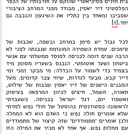
בית חולים פסיכיאטרי שהוקם על חורבותיו של הכפר
הפלסטיני דיר יאסין, מבודד מפני המרחב הציבורי
שסביבו ומאחד בין כתליו את השיגעון והנכבה גם
יחד.
[1]
לכל גבול יש סימן במרחב ובשפה, שכבות של
סימנים. עמדת השמירה המוגזמת שנבנתה לפני לא
הרבה שנים דומה לכניסה למוסד ממשלתי עם אנשי
ביטחון ושער אוטומטי. הנכנס בשעריו מסומן מיד
בצמיד כדי לשמור על הבדלה: מי מבקר זמני ומי
דייר קבע. מבעד לגדרות, שיחי צבר קדומים. מעל
המבנים הישנים של דיר יאסין שכבות של שילוט,
תאורה, חשמל, חיצים לכיוון המרפאה בעיסוק
ואשפוז יום, דגל ישראל בכניסה. כשעבדתי
לראשונה כסטודנטית בהוסטל של חולי נפש למדתי
שלא אומרים חולה נפש כי האדם הוא לא המחלה
ולכן אומרים ׳מתמודדים׳ שזה קיצור של מתמודדים
עם מחלות נפש. אף אחד לא מכיר את המילה הזו