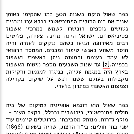
כפר שאול הוקם בשנות ה50 כמו שהקימו באותן
שנים את בית החולים הפסיכיאטרי בכלא עכו ומבנים
נטושים נוספים הוכשרו לשמש כמרכזי אשפוז
פסיכיאטרים. ישראל היתה מדינה צעירה, פליטים
רבים מאירופה הגיעו כשהם נזקקים לעזרה והיה
חוסר משווע באנשי טיפול ומבנים. הממסד הרפואי
לא עמד בעומס והמענה ניתן באשפוז ואשפוז
בכפייה.
[2]
עד שנות השבעים מספר מיטות האשפוז
בארץ היה במגמת עלייה, בניגוד למגמות וחקיקות
מקבילות בעולם ששמו דגש על שיקום בקהילה
וצמצום האשפוז כפתרון בלעדי.
כפר שאול הוא דוגמא אופיינית למיקום של בית
חולים פסיכיאטרי, בירושלים ובכלל, בקצה העיר –
מוקף גדרות, מנותק מסביבתו. בירושלים קיימים עוד
שני בתי חולים: בי״ח הרצוג, שהיה בשעתו (1896)
פורץ דרך כשהיה הבי״ח הראשון שיצא מחוץ לחומות