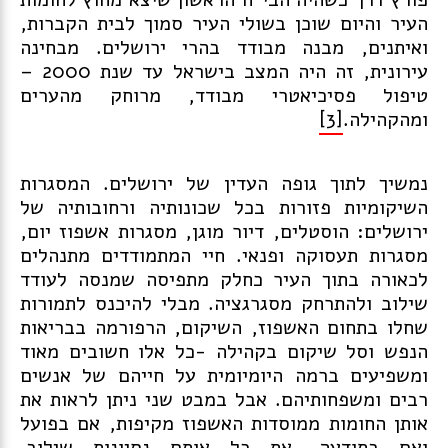
העיר והיום שוכן בשולי העיר סמוך לבית הקברות,
ואיתנים, מבנה מבודד בהרי ירושלים. מבחינה
עירונית, זה היה המצב בישראל עד שנת 2000 –
טיפול פסיכיאטרי מבודד, מרוחק מהערים
ומהקהילה.
[3]
נמשיך לתוך גופה העדין של ירושלים. המסגרות
השיקומיות פזורות בכל שכונותיה ורחובותיה של
ירושלים: הוסטלים, דיור מוגן, מסגרות אשפוז יום,
מסגרות תעסוקה ופנאי. חיי המתמודדים מתנהלים
לכאורה בתוך העיר כחלק מתפיסה שמנסה לעודד
שילוב ולהתרחק מסגרגציה. מבלי להיכנס לתמורות
שחלו בתחום האשפוז, השיקום, הרפורמה בבריאות
הנפש וסל שיקום בקהילה -כל אלו חשובים מאוד
ומשפיעים ברמה היומיומית על חייהם של אנשים
רבים ומשפחותיהם. אבל במבט שני ניתן לראות את
אותן החומות ממוסדות האשפוז מקיפות, אם בפועל
ואם בתודעה, את כל אותם נסיונות שילוב.