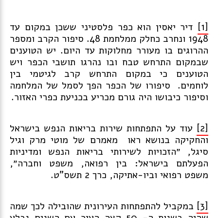
[1]
דיר יאסין הוא כפר פלסטיני ששכן במקום עד
1948 ונחרב כחלק ממלחמת 48. סיפור הקרב ומספר
ההרוגים בו מעורר מחלוקות עד היום. יש הטוענים
שבמקום התרחש טבח ובו נהרגו תושבי הכפר ויש
הטוענים כי במקום התרחש קרב לגיטמי בין
לוחמים. סיפורו של הכפר הפך לסמל של המלחמה
וסיפור כיבושו היה גורם מכריע בכניעת כפרי האזור.
[2]
עוד על התפתחות שירות בריאות הנפש בישראל
והחקיקה בנושא ראו מאמרם של מוטי מרק וגיל
סיגל, ״הזכויות לשירותי בריאות הנפש ומדיניות
הפעלתם בישראל: בין רפואה, משפט וחברה״,
משפט רפואי וביו-אתיקה, כרך 2 תשס"ט.
[3]
במקביל להתפתחות העירונית שהובילה לכך שמה
שהיה בשנות ה- 50 קצה העיר עם השנים נבלע