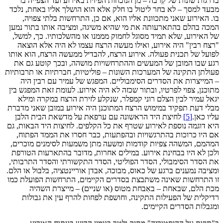
בדרגות שונות של קִרבה – מן הנוכחות הפיזית באירוע ועד הצפייה בו
מבעד למסך – לא בחר ליטול בו חלק אלא הוא הושלך אליו באחת, נלכד
בו. האירוע שאני מתכוונת אליו הוא, אם כן, התרחשות בלתי צפויה,
המכה בהלם בהתארעותה את מי שהיא משיגה, ומציבה אותו בתור נמען
של האירוע, שלא תמיד מסוגל לחמוק מממנו או מהשלכותיו. כך, למשל,
"רצח רבין" היה אירוע, ואילו מעשה הרצח עצמו לא היה אלא הוצאה
לפועל של תכנית פעולה. אירוע הרצח, להבדיל ממעשה הרצח, הוא אותו
רגע שבו המובן של המעשים וההתרחשויות מושהה, ובכך קוטע גם את
פעולתן התקינה של המערכות השונות – פוליטיות, חברתיות או תרבותיות
– המייצרות את הסדרים הסימבוליים. המפגש של עמיר עם רבין היה
מתוכנן, צפוי לפרטיו, ובתור שכזה לא היה אירוע. לעומת זאת המפגש בין
יגאל עמיר לבין הצלם רוני קמפלר, שנקלע לזירת הרצח במקרה ומילא
מבלי דעת תפקיד במימוש הרצח המתוכנן היה אירוע במובן שאני מדברת
עליו כאן.
[5]
לחיצת היד הראשונה עם ערפאת על מדשאת הבית הלבן
היא דוגמה נוספת לאירוע שטרף את כל הקלפים. לחיצות היד הבאות, גם
אם היו כרוכות בהתרגשויות ובהפתעות, כבר חסרו את הממד הפתוח,
המהמם, המשהה צפיות קודמות ומשעה מתן משמעות לסימנים מוכרים,
ולכן לא היו בבחינת אירוע. במילים אחרות, מדובר בהתארעות הטורפת
את הסדר הסימבולי, הסדר הפוליטי, הסדר התקשורתי והסדר התרבותי,
ומציבה נמענים ברגע של כאוס, מבוכה, אבדן אוריינטציה, בלבול או הלם.
זו התרחשות שאינה משתבצת בסדרים הקיימים, התרחשות הפועלת כמו
מכת הלם, שבאחת – באִבחת מטוס (או שניים) – מייצרת השהיה
רדיקלית של הפעילות התקינה, וחושפת לפחות להרף עין את גבולות
ומגבלות הסדרים הקיימים.