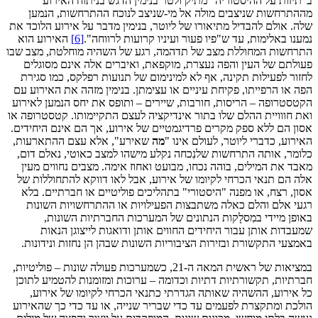
ב"תיזות על ההיסטוריה" מתיק ולטר בנימין הדגש בניתוח האירוע
מההתרחשות שניצבים מולה אל מי-שניצב לנוכח ההתרחשות, הנמען
שלה. אולם להבדיל מתיאורו של ליוטר, בנימין מדבר על אירוע הלוכד את
נמענו באלימות, עד ש"פיו פעור ועיניו קרועות לרווחה".
[6]
האירוע הוא
התרחשות המחוללת מצב של תדהמה, רגע של השהיה מוחלטת, מצב שבו
פעולתם של העין והפה נעצרת, מוקפאת, ואיברים אלה אינם מסוגלים
לחזור לפעילות תקינה, אף לא למינימום של תנועות רפלקס, כמו סגירת
הפה או הרפייתו, פקיחת עיניים או עצימתן. בנימין מזהה את האירוע עם
הקטסטרופה – הריסות, חורבות, שיירים – ותופס את יחס הנמען לאירוע
ואת חווויית ההלם שלו בתור אינדיקציה לעצם התקיימותו. קטסטרופה או
אסון הם ללא ספק מקרים פרדיגמטיים של אירוע, אך הם אינם היחידים.
האירוע, כדברי ליוטר, לעולם אינו "
מה
שאירע", אלא עצם ההתארעות,
כלומר, אותה התרחשות שלנִכחה נקלע מישהו למצב כאוטי, נאלם דום,
מאבד את המילים, בוהה נכחו, מבועט ואחוז אימה. מצבים נחווים מעין
אלה הם תנאי הכרחי לקיומו של אירוע, אבל לאו דווקא להתחוללות של
אסון, רצח, או מפנה "היסטורי" בתהליכים פוליטיים או חברתיים. בלא
רגעי אלם והלם כאלה משתבצות הפעילויות או ההתרחשויות השונות
באופן מיידי במִסלָקות הנתונים של המערכות החברתיות השונות,
שמעבדות אותן עבור היחידים החווים אותן ודואגות לייצוגן הנאות
באמצעי התקשורת ובזירות הציבוריות השונות שבהן הן נחזות ונידונות.
במציאות של ראשית המאה ה-21, כשמערכות פעולה שונות – פוליטיות,
חברתיות, תקשורתיות דתיות וכדומה – ערוכות ומזומנות להטמיע לתוכן
כל אירוע, ההשהיה שאותה הגדרתי כתנאי הכרחי לקיומו של אירוע,
הולכת ומתקצרת לפעמים עד כדי שבריר שנייה, או עד כדי כך שהאירוע