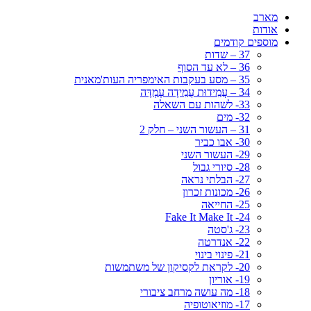
מארב
אודות
מוספים קודמים
37 – שדות
36 – לא עד הסוף
35 – מסע בעקבות האימפריה העות'מאנית
34 – עֲמִידוּת עֲמִידָה עֶמְדָּה
33- לשהות עם השאלה
32- מים
31 – העשור השני – חלק 2
30- אבו כביר
29- העשור השני
28- סיורי גבול
27- הבלתי נראה
26- מכונות זכרון
25- החייאה
24- Fake It Make It
23- ג'סטה
22- אנדרטה
21- פינוי בינוי
20- לקראת לקסיקון של משתמשות
19- אוריון
18- מה עושה מרחב ציבורי
17- מוזיאוטופיה