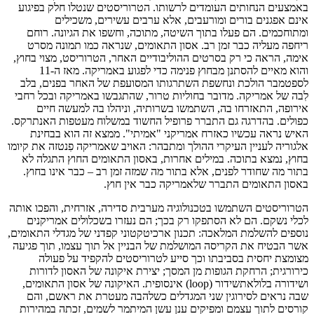
באמצעים הנחותים העומדים לרשותו. הטרוריסטים שנטלו חלק בפיגוע
אינם אפגנים בורים ומורעבים, אלא ערבים עשירים, משכילים
ומתוחכמים. הם פעלו בתוך השיטה, מתוכה, וחשפו את הגיונה. רוחם
ריחפה מעליה כבר זמן רב. אסון התאומים, שנראה כמו תמונה מסרט
אימה, הראה כי רק בסרטים ההוליבודיים האחר, הטרוריסט, מצוי בחוץ,
והוא מאיים להסתנן מבחוץ פנימה כדי לפגוע באמריקה. מאז ה-11
לספטמבר הולכת ונחשפת השתרגותו המסועפת של האחר בפנים, בלב
לִבה של אמריקה. מדובר בחוליות טרור, שהתגבשו באמריקה ובכל רחבי
אירופה, התאזרחו בה, השתמשו בשרותיה, וניהלו בה למעשה חיים
כפולים. בהדרגה גם התברר פרופיל החשוד במשלוח מעטפות האנתרקס.
האיש נראה עכשיו כאזרח אמריקני "אמיתי". ממצא זה הוא בבחינת
אלגוריה לעניין העיקרי ההולך ומתבהר: האויב שאמריקה פִנטזה את קיומו
בחוץ, נמצא בתוכה. במילים אחרות, באסון התאומים החוץ התגלה לא
בתור מה שחודר לפנים, אלא בתור מה שמזה זמן רב – כבר אינו בחוץ.
באסון התאומים התברר שלאמריקה כבר אין חוץ.
הטרוריסטים השתמשו בטכנולוגיה מערבית סדירה, אזרחית, והפכו אותה
לכלי נשקם. הם לא הסתפקו רק בכך; הם נעזרו בשכלולים אמריקנים
נוספים להשלמת המלאכה: תכנון ארכיטקטוני קפדני של מגדלי התאומים,
אשר הבטיח את הקריסה המושלמת של הבניין אל תוך עצמו, תוך פגיעה
מצומצת יחסית בסביבתו וכך סייע לטרוריסטים להקפיד על פעולה
כירורגית; הרחקת הגופות מן המסך; יצירת איקונה של האסון לדורות
ושידורה בלולאתשידור (loop) אינסופית. האיקונה של אסון התאומים,
שבה נראים לסירוגין שני המגדלים כשלהבה מעטרת את ראשם, והם
קורסים לתוך עצמם ומפיקים ענן עשן המיתמר לשמים, זכתה במהירות