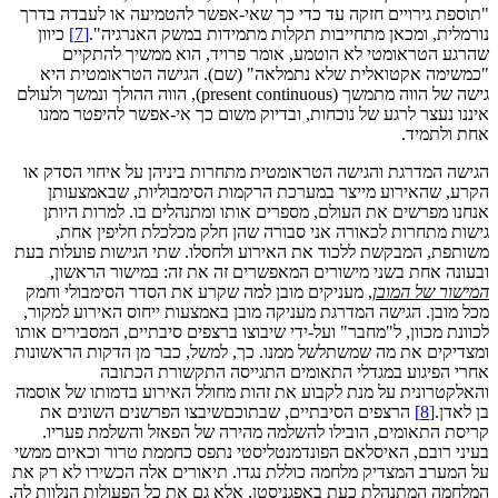
"תוספת גירויים חזקה עד כדי כך שאי-אפשר להטמיעה או לעבדה בדרך
נורמלית, ומכאן מתחייבות תקלות מתמידות במשק האנרגיה".
[7]
כיוון
שהרגע הטראומטי לא הוטמע, אומר פרויד, הוא ממשיך להתקיים
"כמשימה אקטואלית שלא נתמלאה" (שם). הגישה הטראומטית היא
גישה של הווה מתמשך (present continuous), הווה ההולך ונמשך ולעולם
איננו נעצר לרגע של נוכחות, ובדיוק משום כך אי-אפשר להיפטר ממנו
אחת ולתמיד.
הגישה המדרגת והגישה הטראומטית מתחרות ביניהן על איחוי הסדק או
הקרע, שהאירוע מייצר במערכת הרקמות הסימבוליות, שבאמצעותן
אנחנו מפרשים את העולם, מספרים אותו ומתנהלים בו. למרות היותן
גישות מתחרות לכאורה אני סבורה שהן חלק מכלכלת חליפין אחת,
משותפת, המבקשת ללכוד את האירוע ולחסלו. שתי הגישות פועלות בעת
ובעונה אחת בשני מישורים המאפשרים זה את זה: במישור הראשון,
המישור של המובן
, מעניקים מובן למה שקרע את הסדר הסימבולי וחמק
מכל מובן. הגישה המדרגת מעניקה מובן באמצעות ייחוס האירוע למקור,
לכוונת מכוון, ל"מחבר" ועל-ידי שיבוצו ברצפים סיבתיים, המסבירים אותו
ומצדיקים את מה שמשתלשל ממנו. כך, למשל, כבר מן הדקות הראשונות
אחרי הפיגוע במגדלי התאומים התגייסה התקשורת הכתובה
והאלקטרונית על מנת לקבוע את זהות מחולל האירוע בדמותו של אוסמה
בן לאדן.
[8]
הרצפים הסיבתיים, שבתוכםשיבצו הפרשנים השונים את
קריסת התאומים, הובילו להשלמה מהירה של הפאזל והשלמת פעריו.
בעיני רובם, האיסלאם הפונדמנטליסטי נתפס כחממת טרור וכאיום ממשי
על המערב המצדיק מלחמה כוללת נגדו. תיאורים אלה הכשירו לא רק את
המלחמה המתנהלת כעת באפגניסטן, אלא גם את כל הפעולות הנלוות לה,