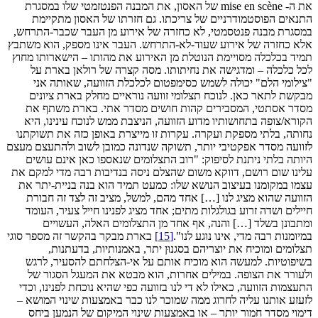
את ה- mise en scène של האסון, את המבנה הפנטזמטי שלו במסגרת
התנאים הפוסטמודרניים של צריכתו. גם חזרתו של האסון מתקיימת
במסגרת מבנה פנטסמטי, לא כחזרה של אירוע מן העבר שכבר-התרחש,
אלא כחזרה של אירוע שעוד-לא-התרחש. העבר אינו מספק, הוא משתבץ
תמיד בכלכלה מסויימת הנוטלת מן האירוע את מהותו – הישארותו מחוץ
לכל כלכלה – ומדגישה את נחיתותו. מסה קצרה של רולאן בארת על
"צילומי הלם" יכולה לשמש כסימפטום לכלכלת הזוועה, שאותה אני
מבקשת לתאר כאן. לנוכח תצלומי זוועה נוראיים מחלק בארת ציונים
מסדר אסתטי, המסבירים קהות חושים מסדר אתי. בארת משתף את
הקורא/צופה בתחושותיו מדוע הזוועה, הניצבת ממש לנוכח עינינו, היא
נחותה, בלתי מספקת ועקרה. עקרות זו מייצרת באופן כזה את תשוקתנו
לזוועה מסדר אפקטיבי יותר, תשוקה שנדונה כמובן לשוב ולהתעצם מעצם
היותה בלתי ניתנת לסיפוק: "רוב התצלומים שנאספו כאן אינם עושים
עלינו שום רושם, דווקא משום שהצלם ניסה בנדיבות רבה מדי למקם את
עצמו במקומנו בעיצוב הנושא שלו: כמעט תמיד הוא בנה בניית-יתר את
הזוועה שהוא מציג לנו […] אחד מהם, למשל, מציב זה לצד זה חבורת
חיילים ושדה זרוע בגולגלות מתים; אחד מציג לפנינו חייל צעיר, העומד
ומתבונן בשלד […] והנה, אף אחד מן התצלומים האלה, העשויים
במיומנות רבה מדי, אינו נוגע לנו".
[15]
בארת מבקר בהקשר זה מספר סוגי
תצלומים ומוכיח את יוצריהם בסגנוּן יתר, באמנותיות, בדעתנות,
בשיפוטיות. למעשה הוא מוכיח אותם על אי-הצלחתם להסעיר, לרגש
ולעורר את הצופה. במילים אחרות, הוא מבטא את המעגל הסגור של
התעצמות הזוועה, כאילו לא די לנו בזוועה כפי שהיא נוכחת לפנינו, וכדי
לזעזע אותנו עליה לחרוג ממה שמוכר לנו כבר באמצעות שינוי המושא –
דימוי מסדר חמור יותר – או באמצעות שינוי המיקום של הנמען ביחס