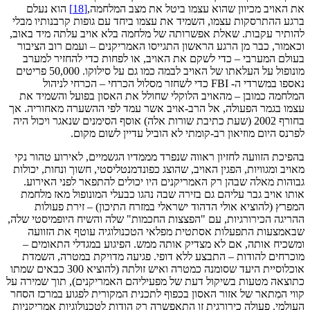
את האויב מכיוון שהוא עצמו ביטל את מצב המלחמה,
[18]
הוא נעלם
ברגע ההתרסקות עצמו, השמיד את עצמו ביחד עם גופות קרבנותיו מבלי
להותיר עקבות. שאלת אפשרותה של מלחמה בלא אויב עלתה מיד באוב,
וכאמור, כבר מן הרגע הראשון התגייסו האמריקנים – ועמם רוב הציבור
בעולם המערבי – כדי לשקם את האויב, או לפחות כדי להחזיר למערב
מונופול על העלאתו של האויב לבמה כמו גם על סילוקו. 50,000 פריטים
נאספו במשרדי ה- FBI כדי לשחזר מסלול הכרחי – הכרחי לניהול
המלחמה כמובן – מהאויב הלוקלי שחולל את האסון בפועל והשמיד את
עצמו בגמר הפעולה, אל הרב-אויב אשר עמד לפי ההשערה מאחוריה. אך
בחורף 2002 (שעת כתיבת שורות אלה) אוסף הסימנים שנאגר ויכול היה
לפרנס היום מוזיאון רב-קומתי לא הוביל עדיין לשום מקום.
בהפיכת הזוועה לחזיון ראווה שנפרד מממדיו הגשמיים, לאירוע טהור נקי
מאויב ומגוויות, הפגין האויב, שהוצג כפונדמנטליסטי, חשוך ונחות, יכולות
גבוהות מאלה שבהן רק האמריקנים היו יכולים להתפאר לפני האירוע.
אותו אויב גבר עליהם גם בזירה שבה נהגו כבעלי המונופול מאז מלחמת
המפרץ (להוציא אולי הדהוד ישראלי במזרח התיכון) – זירת פעולות
ההריגה הכירורגיות, עם "הפצצות החכמות" שלה והשיח היופמיסטי שלה,
שבאמצעות התפעלות אסתטית מפלאי הטכנולוגיה עוטף את הזוועה
ומשכיח אותה, אם לא מצדיק אותה ממש. הפיגוע במגדלי התאומים –
מוכרחים להודות – התבצע ללא דופי. פגיעה מדויקת במטרה, השמדת
אוכלוסיית היעד שסומנה כמטרה ואיש זולתה (להוציא 300 כבאים שמתו
כתוצאה מטעות בשיקול דעת של מפעיליהם האמריקנים), תוך שמירה על
קווי המִתאר של אזור האסון בכפוף לתכנית המקורית לפגוע במרכז הסחר
העולמי. פעולה כירורגית זו התאפשרה רק הודות לטכנולוגיות אמריקניות