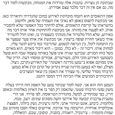
שבתוכה הן נוצרות. עקבות אלה טורדות את המנוחה, מבקשות לומר דבר
מה, גם אם אין זה דבר מלבד עצם אמירתן.
אסון התאומים הוא דוגמה מובהקת לאירוע במובן שהגדרתי ותיארתי כאן.
אני מבקשת לתפוס באופן לא נאיבי את העמדה של סזאן, ולחשוב
בהשראתו על קריסת התאומים, אולם להיזהר ככל האפשר שלא להסביר
אותו, לא לפענח את מהותו. אני מבקשת להתחקות אחר אותו דבר מה
באירוע, שלא חדל מלטרוד את מנוחתי כשצפיתי בו, ואינו חדל להטריד
אותי כשאני חוזרת וצופה בייצוגיו. אני מבקשת את אותו פער שנפער אז
בין התמונה לקול, בין הנראה לנשמע, שהדיבור כמו ביקש לגשר עליו,
למחוק אותו. דיבור זה – לא כולו, כמובן – הוא דיבור מאיים. הוא מאיים
בשל כוחו המגייס, שברגעי שגרה אינו פועל באותה עוצמה שבה הוא פועל
כשנמעני האירוע מוכי הלם, מעורערים, אבודים ומוסחי דעת. הדיון שלי
אינו ממוקם אפוא ב"נמען מדרגה ראשונה" של האירוע (קרבן, ניצול,
מציל), ואף לא בנמען מדרגה שנייה (קרוב של קרבן וכו') אלא בנמען
תרבותי מסדר שלישי, מי שצורך את האסון בין שאר המצרכים
התרבותיים המגיעים אליו הביתה דרך המסך הקטן.
הנמען הזה הוא אני. קשה לומר שבתור נמען של האסון הזה הייתי בעלת
משק נפשי-תרבותי סטטי, שהאסון רק הפר בו את האיזון באלימות ובאופן
חריג, כפי שמתחייב, למשל, מהגדרת הטראומה, לפי פרויד. אני הרי
נמענית-צרכנית קבועה של אירועי זוועה מסוגים שונים: רעב, טבח,
מלחמות, כיבוש, אונס וטיהור אתני, זליגה גרעינית, נשק ביולוגי, הפצצת
אוכלוסייה אזרחית. הרשימה עוד ארוכה. אירועים כאלה הפכו מזוהים עם
שמות מקומות – צ'רנוביל, רואנדה, בוסניה, קוסובו, שכם, רמאללה,