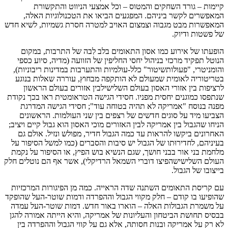
קיימות – גורד השחקים והמטוס – וכל אמצעי הניווט והתקשורת
המאפשרים לקשר ביניהם. המפגעים הביאו את הטכנולוגיות האלה,
המאפשרות מבט מגבוה וצמצום האויב למטרה חסרת גשמיות, לשיא חדש
של פשטות ודיוק.
הופעתו של אירוע כמו אסון התאומים בלב לִבה של התרבות, במקום
הנוטל תפקיד מרכזי בניהול יחסי החליפין של הזוועה (מדיה, סיוע כספי
והומניטרי, "פעולותשיטור" כלל-עולמיות והתערבות במדינות ריבוניות),
בטריטוריה לאומית שמעולם לא הותקפה מבחוץ, עוררה שאלות בנוגע
לרציפות בין אזורי האסון בעולם השלישילבין אזורים בעולם הראשון
שנתפסו כמוגנים יחסית מפניו. חסידי הגישה הטראומטית ראו בכך נקודת
מפנה בנוסח "אמריקה לא תהיה בטוחה עוד"; חסידי הגישה המדרגת
הצביעו מיד על סוגים חדשים של רצפים בין שני העולמות. הראשונים
הניחו שהגבול בין אמריקה לבין האזורים מוכי האסון הוא גבול קיים ויציב;
האחרונים ביקשו להראות עד כמה הגבול חדיר, מפולש ונזיל. אולם גם
בעיניהם, לחדירוּתו של הגבול יש סיבות והסברים (כמו למשל הסיפור על
מלחמת בני אור בבני חושך, שגם הנשיא בוש הפיץ, או הסיפור על נקמת
העולם השלישישהפיצו דוברי השמאל הרדיקלי), אשר אף הם נוטלים חלק
בייצובו של הגבול.
עם קריסת התאומים השתנה שדה הראייה. כמה מן הפיגורות המרכזיות
שהופיעו בו קודם – חלק מקווי הגבול וההפרדה ודמות שוטר-העל שהופקד
על משמרת הגבולות האלה – הוארו באור חדש. דמות שוטר-העל עמדה
בבסיס תחושת הביטחון והעליונות של אמריקה, והיא הייתה אמורה להגן
לא רק על אמריקה ובנות חסותה, אלא גם על קווי הגבול וההפרדה בין