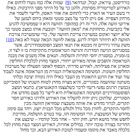
כורדיסטן, עיראק, קבול, קנדהאר.
[9]
שמות אלה כמו נועדו לדחוס את
האירוע לטריטוריה מסוימת, ולהגן כך על כל היתר מפני הידבקות. כאילו
די בשם העיר או הארץ כדי לִתחום את אזור האסון, ולייצר ולשמר את
מרחק הצפייה. אם ניתן לדבר על מצב סטטי ומאוזן ביחס לנמען של
אירועי זוועה אלה, הרי זה רק במהופך: הזוועה היא זו שממשיכה להגיע
אלי בקביעות, מתחזקת את "מאזן הזוועה" וקובעת אותו כמצב סטטי כך
שלא ייווצר ואקום במערכת צריכת הזוועה שלי, כדי שהמערכת צורכת
הזוועה לא תיוותר חסרה לרגע, צמאה לזוועה הבאה שעוד לא באה.
[10]
משק עתיר גירויים זה מבטא את תנאי המצב הפוסטמודרניים, אשר
במסגרתם הגישה המדרגת והגישה הטראומטית מתקיימות בו זו לצד זו,
בו-זמנית, במסגרת יחסי תחרות והשלמה. תנאים אלה משנים את מבנה
הטראומה והופכים אותה מאירוע ייחודי, המצוי מחוץ לכלכלת החליפין
ומארגן את פעילותה, לאירוע סדרתי, הכפוף לאופני הפעולה של מערכות
החליפין השונות. המשימה האקטואלית הנגזרת מן הטראומה איננה לעבוד
עוד ועוד את הרגע התאונתי מן העבר כאילו היה נקודה יציבה ובלתי
משתנה שהושמה בסוגריים, והיא מצויה מחוץ לטווח השגתו של הסובייקט
(כמעין תרגום נפשי-דינמי לדבר כשלעצמו הקאנטיאני). בתנאי המצב
הפוסטמודרניים המשימה האקטואלית היא לייצר כל פעם מחדש את
הסוגריים, שלתוכן ניתן יהיה להשליך את האירוע ולדרגו כאירוע חסר
תקדים, לגדור מחדש את אותה משבצת שמוזיאון הזוועה מכין
לחסר-התקדים, לחורג מכל גודל ולגולש מכל תבנית ייצוג. ויחד עם סימון
מחדש של המשבצת, הרי המשימה הזו, עוד בטרם הושלמה, מחייבת
לחפש אחר מושא חדש, חזק יותר – אחר מכל קודמיו – שיבצע את
החריגה בצורה טובה יותר. במילים אחרות, האירוע המצוי כעת מחוץ לכל
כלכלה מאבד את מקומו ומעמדו לטובת האירוע הבא, וכך מחול