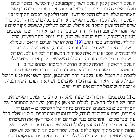
העולם הראשון לבין העולם השני (הקומוניסטי) והשלישי. במשך שנים
פעלה אמריקה בהתמדה כדי לייצר ולתחזק את הפערים בינה ובין שני
האחרים שלה: העולם השלישיוהשני. יחסי חליפין מורכבים התקיימו בין
העולם הראשון לבין העולם השלישי, אך רובם ככולם שימרו קו גבול ברור
שהעולם הראשון הופקד על ניהולו. העולם השלישי, ששימש מקור לייבוא
של חומרי גלם ועבודה זולה, היה גם בבחינת חצר אחורית, שבה נמשכים,
כעניין שבשגרה, מופעי הזוועה של רעב, עוני, ניצול, סחר בנשים, הרס
אקולוגי, מלחמות, טבח והרג.
[19]
בחסותו של העולם הראשון, שמילא
תפקידים נאורים של דיווח על הזוועה ותיעודה, הפצת ייצוגיה וסיוע
לקרבנותיה, הפכו זוועות אלה לסחורות המשווקות לכל העולם. חלוקת
תפקידים זו בין מקום הזוועה – העולם השלישי – לבין אתר הייצוג שלה –
העולם הראשון – תרמה לביסוס תחושת הביטחון שהתפוגגה ב-11
בספטמבר. תחושה הביטחון לא התפוגגה בגלל טרוריסטים שהצליחו
לחצות את הגבול ופגעו בלב ניו-יורק ווושינגטון, ובכך חשפו את פגיעותו של
הגבול. להפך, היא התערערה כיוון שהפיגוע חשף את העובדה שאין גבול,
או לפחות שהגבול הקיים אינו רציף ויציב.
ב-11 בספטמבר התברר למי שעוד נזקק להוכחה, כי העולם השלישיאינו
החוץ של העולם הראשון. לעולם הראשון אין חוץ. השימוש המתוחכם של
הטרוריסטים באמצעים השכיחים ביותר של הקפיטליזם – תעבורה
אווירית, ריכוז אוכלוסייה לגובה, לוחות זמנים מסונכרנים, כיסוי מצולם בכל
עת ובכל מקום – והפיכתם כנגד יוצריהם הוא אשר חשף את היעלמותו
של הגבול בין העולם הראשון לעולם השלישי, כמו גם את הבשלתם של
כוחות ההרס מתוך הקפיטליזם עצמו. הטרוריסט הנו תוצר של השיטה
הקפיטליסטית, ולא רק המנוצל שלה מן החצר האחורית המתקומם נגדה