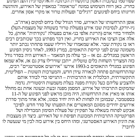
שפורסמו בעקבות האסון בתקשורת הכתובה והאלקטרונית הוצג הפיגוע
כחריג. כאן רווח השימוש במונח "טראומה" כמאפיין של האירוע, והודגשה
חריגותו ביחס לפיגועים "רגילים" ופעולות טרור או מקרי אסון אחרים.
אופן התרחשותו של האירוע, סדר הגודל שלו ביחס למקום (ארה"ב,
ניו-יורק), לנסיבות שבו אירע (פעולת טרור בשטחה של מעצמת-העל)
ולמחיר בחיי אדם (הריגת אלפי בני-אדם בפעולה "נקודתית" אחת), כל
אלה אכן הציבו את האירוע כחריג, ואין דבר מפתיע בכך שכותבים רבים
ראו בו נקודת שבר. אלא שמאמרו של ויריליו שעמו פתחתי נכתב יותר
משמונה שנים לפני קריסת התאומים, במרץ 1993, לאחר ניסיון הפיגוע
הראשון במגדלים. גם אז – כך עולה מן המאמר – האירוע היה בסדר גודל
כזה המצריך השחזת כלים טוטלית. ייתכן שווירילו צדק גם אז, אלא שמאז
הפיגוע במגדלי התאומים ב-1993 אירעו "אירועים אסטרטגיים" רבים,
שהתרחשותם פתחה לכאורה עידן חדש, והמערכות השונות – הפוליטית,
התקשורתית, הכלכלית או התרבותית – התגייסו כדי לבודד אותם
ולהצביע עליהם כעל נקודת מפנה בעלת משמעות היסטורית. נדמה
שהמקום התרבותי של אירוע, המסמן מפנה ובעת ובעונה אחת גם מחולל
אותו או מאיץ את התרחשותו, היה מוכן מראש לפני הפיגוע של ה-11
בספטמבר, שבמובן זה לפחות לא היה יחיד בסוגו, אלא אחד מתוך סדרת
אירועים יחידים מסוגם המאשרים את הופעתו של סדר חדש. לפיכך
אבקש לפתוח בשאלה על תפקידן של פעולת הסימון המבדילה ושל
הפרקטיקה התרבותית המכוננת תפיסת זו של האירוע. כיצד הן מעצבות
את היגיון האירוע האסטרטגי, ומהו היחס בין אירוע כזה לבין מי שנעשה לו
לדובר?