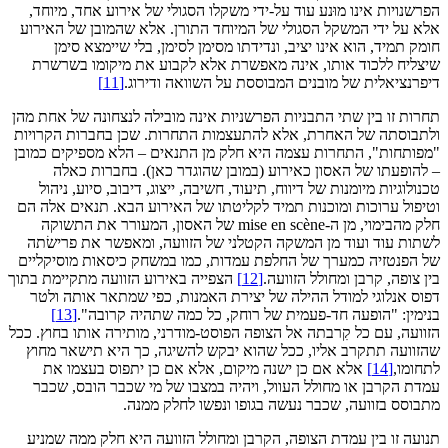
הפרשנויות אינו מוּנע עוד על-ידי משקלו הסגולי של אירוע אחד, מיוחד,
אלא על ידי המשקל הסגולי של המיוחד התורן. אלא שהמובן של האירוע
חומק תמיד, הוא אינו יציב, ונדידתו מסימן לסימן, בלי שיימצא סימן
שיצליח ללכוד אותו, אינה מאפשרת אלא לקבוע את מיקומו בשרשרת
דיפרנציאלית של מובנים המבוססת על השוואה ודירוג.
[11]
תחרות זו בין שתי התבניות הפרשניות אינה מובילה לנצחונה של אחת מהן
ולתבוסתה של האחרת, אלא להתעצמות התחרות. שכן בחברות הקרויות
"מפותחות", התחרות עצמה היא חלק מן התנאים – הלא מספיקים כמובן
– להופעתו של האסון כאירוע (במובן שהוגדר כאן). בחברות כאלה
טכנולוגיות מיומנות של דיווח, תיעוד, חשיבה, ייצוג, דיבוב, סיוע, ניהול
וטיפול ערוכות ומוכנות תמיד לקליטתו של האירוע הבא. תנאים אלה הם
חלק מהבימוי, מן ה-mise en scène של האסון, המעורר את התשוקה
לשתות עוד ועוד מן המשקה הקטלני של הזוועה, ומאפשר את פרישׂתה
של הפנטזיה כמערך של החלפת עמדות, כמו במשחק כיסאות מוסיקליים
בין צופה, קרבן ומחולל הזוועה.
[12]
הצפייה באירוע הזוועה מתקיימת בתוך
דפוס אנלוגי למודל ההילה של יצירת האמנות, כפי שמתאר אותה ולטר
בנימין: "הופעה חד-פעמית של רוחק, כל כמה שתהיה קרובה".
[13]
הזוועה, עם כל קִרבתה אל הצופה הפוסט-מודרני, מותירה אותו בחוץ. ככל
שהזוועה תתקרב אליו, ככל שהוא יבקש להשיגה, כך היא תישאר מחוץ
לתחומו,
[14]
אלא אם כן ישנה מיקום, אלא אם כן יתפוס בעצמו את
עמדת הקרבן או מחולל העוול, ויהיה במצבו של מי שכבר הובס, שכבר
מתבוסס בזוועה, שכבר נעשה בגופו ונפשו לחלק ממנה.
תנועה זו בין עמדת הצופה, הקרבן ומחולל הזוועה היא חלק ממה שמניע