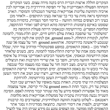
המקרים חוללה ארצות הברית הרס בקנה מידה עצום. בשני המקרים
הונחתה הפעולה האמריקנית על ידי תפיסה הירררכית בין אמריקה לבין
אויביה ותחושת עליונות אמריקאית במישור הטכנולוגי והמוסרי. האויב
המותקף נראה נחות עד כדי כך שנראה בעיני התוקפים – ולאחר מכן
בעיני רוב הצופים במחזה הזוועה – כדימוי חסר גשמיות, כדמויות מטרה
שסומנו באיקס (תמונות:
הירושימה מתא הטייס לפני ואחרי ההתקפה,
ומלחמת המפרץ
). בהירושימה ובנגאסקי הייתה פעולת התקיפה כה
"מושלמת" עד שהפכה באחת עולם רוחש חיים, יקום תלת-ממדי, לתמונה
חלקה, לנקודת התחלה, ל-ground zero, אם לנקוט את לשון הביטוי
שנטבע לראשונה בהירושימה. אותוground zero חזר על עצמו 56 שנה
לאחר מכן – באסון התאומים, במופע ספקטקולרי ומרהיב עוד יותר, שכלל
המחשה בזמן אמת של קריסת התלת-ממד לתמונה. ביפן, בשנים שלאחר
אסון הירושימה ונגאסקי, אכף משטר הכיבוש האמריקני צנזורה על איסוף
מידע ותיעוד הזוועה מקרוב, והפך כך את שרידי הקרבנות ואת הניצולים
ששרדו לבלתי נגישים. מצב דומה חזר על עצמו כמו מעצמו ובלי שנכפה
על-ידי כובש זר גם באסון התאומים. ימים תמימים אחרי קריסת התאומים
נותרו המצלמות מרוחקות מזירת האירוע, וייצרו שוב ושוב את דימוי העשן
העולה כלפי מעלה – בדומה לפטריית העשן בהירושימה. להרחקת
המצלמות היו שתי סיבות. האחת נבעה מאופיו של האירוע שבו הכול
נשחק עד דק, נקבר תחת ה-ground zero על-ידי קריסה, אשר צמצמה
מאוד כל אפשרות לאסוף מידע על מה שנותר קבור מתחת לאפס. הסיבה
השנייה נבעה ממדיניות עקבית של ממשלות אמריקאית מאז מלחמת
ויאטנאם – לשלוט בהצגת הזוועה הטלוויזיונית, שמעורבים בה קרבנות
אמריקנים, ולנפות את דימויי הזוועה. כתוצאה ממדיניות זו נסגר אתר
התאומים לזמן ממושך, ומן הצופים נמנע גם מידע שניתן היה עוד להציל