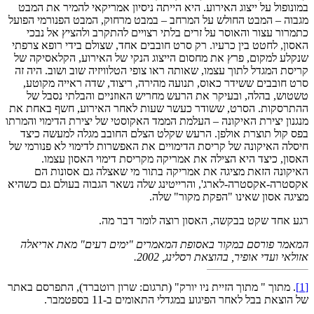
במונופול על ייצוג האירוע. היא הייתה ניסיון אמריקאי להמיר את המבט
מגבוה – המבט החולש על המרחב – במבט מרחוק, המבט הפנורמי הפועל
כתמרור עצור והאוסר על זרים בלתי רצויים להתקרב ולהציץ אל נבכי
האסון, לחטט בין כרעיו. רק סרט חובבים אחד, שצולם בידי רופא צרפתי
שנקלע למקום, פרץ את מחסום הייצוג הנקי של האירוע, הקלאסיקה של
קריסת המגדל לתוך עצמו, שאותה ראו צופי הטלוויזיה שוב ושוב. היה זה
סרט חובבים ששידר כאוס, תנועה מהירה, ריצוד, שדה ראייה מקוטע,
טשטוש, בהלה, ובעיקר את הרעש מחריש האוזניים והבלתי נסבל של
ההתרסקות. הסרט, ששודר כעשר שעות לאחר האירוע, חשף באחת את
מנגנון יצירת האיקונה – העלמת הממד האקוסטי של יצירת הדימוי והמרתו
בפס קול תוצרת אולפן. הרעש שקלט הצלם החובב מגלה למעשה כיצד
חיסלה האיקונה של קריסת הדימויים את האפשרות לדימוי לא פנורמי של
האסון, כיצד היא הצילה את אמריקה מקריסת דימוי האסון עצמו.
האיקונה הזאת מציגה את אמריקה בתור מי שאצלה גם אסונות הם
אקסטרה-אקסטרה-לארג', והרייטינג שלה נשאר הגבוה בעולם גם כשהיא
מציגה אסון שאינו "הפקת מקור" שלה.
רגע אחד שקט בבקשה, האסון רוצה לומר דבר מה.
המאמר פורסם במקור באסופת המאמרים "ימים רעים" מאת אריאלה
אזולאי ועדי אופיר, בהוצאת רסלינג, 2002.
[1]
. מתוך " מתוך הזיית ניו יורק" (תרגום: שרון רוטברד), התפרסם באתר
של הוצאת בבל לאחר הפיגוע במגדלי התאומים ב-11 בספטמבר.