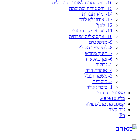
16- כנס המרכז לאמנות דיגיטלית
15- היסטוריה וכתיבתה
14- זמן/התנגדות
13- אנחנו לא לבד
12- לאן?
11- על פי מקורות זרים
10- אקטואליה יצירתית
9- מניפסטים
8- למי שייך הקול?
7- חינוך מחדש
6- זמן באלארד
5- גבולות
4- אזהרת רווח
3- משמר הגבול
2- כיסופים
1- כיכר גאולה
מאמרים נבחרים
בלוג 2009/10
קטלוג מונומנט/פעולה
צור קשר
En