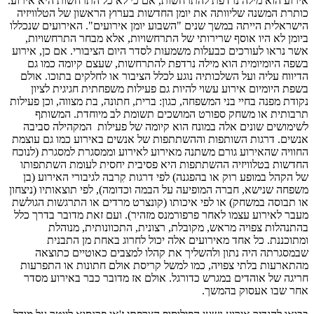
אירוע הוא מילה נרדפת להתרחשות, אם כי לא כל התרחשות היא אירוע.
כותרת המשנה שליוותה את יומן החדשות בערוץ הראשון של הטלוויזיה
הישראלית הייתה במשך שנים "השבוע יומן אירועים". האירועים שנכללו
ביומן לא היו אוסף שרירותי של התרחשויות, אלא מבחר התרחשויות,
אשר נראו לעורכים כבעלות משמעות לסדר היום הציבורי. אם כן, אירוע
בשפה היומיומית הוא מילה נרדפת להתרחשות, שעצם קיומה כמו גם
הדיווח עליה ועל השלכותיה נוגע לכלל הציבור או לחלקים בתוכו. אולם
בשפת היומיום אירוע עשוי להיות גם פעילות משפחתית חגיגית לציון
נקודת מפנה בחיי בני המשפחה, כגון: ברית, חתונה, בת מצווה, וכן פעילות
תרבותית או משחק ספורט המושכים תשומת לב מיוחדת. המשותף
לשימושים שונים אלה במונח הוא קיומה של פעילות המקהילה סביבה
אנשים. דרגות השותפות וההשתתפות של אנשים באירוע כמו גם עוצמת
החוויה שהאירוע גורם משתנה מאירוע לאירוע וממסגרת למסגרת (לנוכח
החדשות בטלוויזיה ההשתתפות היא פסיבית יחסית לעומת השתתפותו
של הקהל במופע רוק או בהפגנה) לפי דרגות קִרבה לגיבורי האירוע (בן
משפחה שנישא, חברה המופיעה על הבמה וכדומה), לפי תוצאותיו (ניצחון
או תבוסה במשחק) או לפי איכותו (קונצרט מרדים או התרגשות הגולשת
מעבר לאירוע עצמו לאחר פרפורמנס מזהיר). ועם זאת מדובר בדרך כלל
בהתנהלות צפויה מראש, מקובלת, רצונית, התכוונותית, מנוהלת
ומתוכננת. כל אחד מאירועים אלה יכול לחרוג באחת מן התבנית
שבמסגרתה היה נתון ולהשליך את קהלו למצבים כאוטיים כתוצאה
מהתארעות בלתי צפויה, כמו למשל קריסת אולם חתונות או התפרעות
חריגה של אוהדים במגרש כדורגל. אולם אז מדובר כבר באירוע מסדר
אחר שבו אעסוק בהמשך.