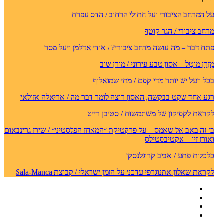
על המרחב הציבורי ועל חתולי הרחוב / הדס עפרת
מרחב ציבורי / הגר קוטף
פתח דבר – מה עושה מרחב ציבורי? / אודי אדלמן ויעל מסר
מִזְרָן מוטָל – אסון טבע עירוני / מורן שוב
בכל רעל יש יותר מדי קסם / מתי שמואלוף
רגע אחד שקט בבקשה, האסון רוצה לומר דבר מה / אריאלה אזולאי
לקראת לקסיקון של משתמשוּת / סטיבן רייט
ב׳ זה באב אל שאמס – על פרקטיקת ״המאחז הפלסטיני״ / שירז גרינבאום
ואורן זיו – אקטיבסטילס
כלכלות פתע / אביב קרוגלנסקי
לקראת שאלון אתנוגרפי עדכני על הזמן ישראלי / קבוצת Sala-Manca