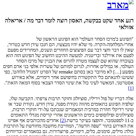
רגע אחד שקט בבקשה, האסון רוצה לומר דבר מה / אריאלה
אזולאי
"הפיגוע ב'מרכז הסחר העולמי' הוא הפיגוע הראשון של
אחרי-המלחמה-הקרה. מי שלא יהיו מבצעיו, הם חנכו עידן חדש בטרור,
שאין לו דבר וחצי דבר עם הפיצוצים החוזרים ונשנים, המחרידים מפעם
לפעם את אירלנד ובריטניה. למעשה ההיבט החשוב של הפיגוע הזה הוא
בעובדה שהוא שם לעצמו מטרה להרוס את הבניין של מרכז הסחר
העולמי, או במילים אחרות, לגרום למותם של עשרות אלפי בני אדם חפים
מפשע […] לא מדובר כאן בסתם remake של הסרט 'המגדל הלוהט', כפי
ששיננו להנאתם כלי התקשורת בחיפושם אחר דימויים, אלא באירוע
אסטרטגי, המאשר לעיני כול את שינוי הסדר הצבאי בסוף המאה הזאת".
[1]
אלה דבריו של פול ויריליו, סוציולוג וחוקר תרבות צרפתי. הקביעה שלו,
שלפיה הפיגוע בתאומים מהווה נקודת מפנה, עידן חדש, נקודת שבר או
שינוי רדיקלי חוזרת במרבית המאמרים שנכתבו על-ידי חוקרי תרבות,
סוציולוגים ופילוסופים בימים הראשונים אחרי קריסת מגדלי התאומים
ב-11 לספטמבר, והופצו בעיקר ברשת.
[2]
אחדים מהכותבים אף אפיינו
את האירוע בתור "שפה חדשה", המחייבת מחשבה מחודשת על התרבות
כולה: מילים, סימנים, כלים, דימויים, פרוצדורות. גם במאמרים ובדיווחים