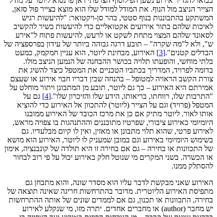
בבואו להגדיר אירוע נשען הפילוסוף הצרפתי ז'אן פרנסוא ליוטר על מודל
הצייר הניצב מול הנוף. את המודל למודל שלו הוא מוצא בצייר פול סזאן,
המשתקע בהתבוננות בנוף סטטי, בהר סן-ויקטואר: "להיעשות רגיש
לאיכות שלהם בתור אירועים אקטואליים כדי להיעשות כשיר להקשיב
לסאונד שלהם המצוי מתחת לשקט או לרעש, להיעשות פתוח ל"אירע
ש", ולא ל"מה שקרה" – תובע דרגה גבוהה ביותר של עידון בפרספציה של
הבדלים קטנים".
[3]
האירוע, מבחינת ליוטר, הוא עניין חמקמק, כמעט
בלתי מוחשי, והופעתו תלויה בכושר ההבחנה של הנמען הניצב מולו.
בדומה לפרויד, המדריך בכתביו הטכניים את המטפל כיצד להשיג את
צורת הקשב הראויה למטופל – בהנחה שבין דבריו חבוי אירוע או שעצם
אמירתם היא האירוע – כך גם ליוטר, תובע מן המתבונן ויתור מוחלט על
"התרבות שלו, רווחתו, בריאותו, הידע שלו והזיכרון שלו".
[4]
גם על
המטפל (פרויד) וגם על הצייר (ליוטר) להתכוון אל האירוע כדי להוציא
אותו לאור. ליוטר מתיק אם כן את מרכז הכובד של האירוע ממובנו
היומיומי כאירוע ציבורי, שפרטיו מתוכננים וההתנהגות בו צפויה מראש,
לאירוע פרטי, שהוא תלוי מתבונן או מאזין, ואין לו קיום מבלעדיו. גם
בשימוש היומיומי באירוע וגם במובן שמעניק לו ליוטר, האירוע הוא מושא
של התכוונות או בחירה – גם אם בחירה זו היא תולדה של קונבנציה, אימון
או הכשרה. בשני המקרים מי שנוטל חלק באירוע יכול על פי רוב לבחור
להסתלק ממנו.
האירוע שאני מבקשת לדבר עליו הוא מסדר שונה, והוא מתבחן גם
מתפיסת האירוע הליוטרית. מדובר בהתרחשות חריגה שאינה תוצאה של
בחירה, התכוונות או תכנון, גם אם לממדים שונים של אותה ההתרחשות
יש מחבר (author) או מחברים אחדים. יתרה מזו, מי שנקלע לאירוע