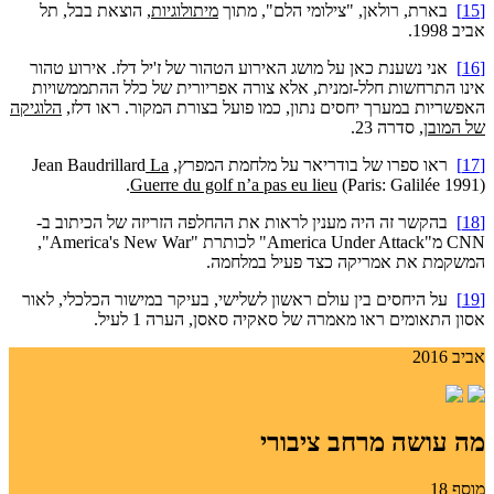
[15]
בארת, רולאן, "צילומי הלם", מתוך
מיתולוגיות
, הוצאת בבל, תל
אביב 1998.
[16]
אני נשענת כאן על מושג האירוע הטהור של ז'יל דלז. אירוע טהור
אינו התרחשות חלל-זמנית, אלא צורה אפריורית של כלל ההתממשויות
האפשריות במערך יחסים נתון, כמו פועל בצורת המקור. ראו דלז,
הלוגיקה
של המובן
, סדרה 23.
[17]
ראו ספרו של בודריאר על מלחמת המפרץ, Jean Baudrillard
La
Guerre du golf n’a pas eu lieu
(Paris: Galilée 1991).
[18]
בהקשר זה היה מענין לראות את ההחלפה הזריזה של הכיתוב ב-
CNN מ"America Under Attack" לכותרת "America's New War",
המשקמת את אמריקה כצד פעיל במלחמה.
[19]
על היחסים בין עולם ראשון לשלישי, בעיקר במישור הכלכלי, לאור
אסון התאומים ראו מאמרה של סאקיה סאסן, הערה 1 לעיל.
אביב 2016
מה עושה מרחב ציבורי
מוסף 18