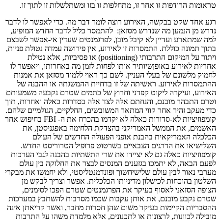
טראומות הרודפות זו אחר זו, מתחלפות זו בזו ומשתלשלות זו לתוך זו.
רגע אחד שקט בבקשה, האירוע רוצה לומר דבר מה. כדי לאפשר לו לדבר
נדרש מן הנמען מה שנדרש מסזאן: להתמסר כליל לדבר החדש המופיע,
למה שמתארע ועדיין לא קיבל מובן, לפרגמנטים שעדין אי-אפשר לשבצם
בתוך תמונה כוללת. התמסרות זו לאירוע, אין פירושה עמדה נטולת פניות,
ויתור על המיקום התרבותי (positioning) או פסיביות, אלא נטילת
אחריות לאירוע באופןשיותיר אותו לפחות לזמן מה באחרותו, ויאפשר לו
לחמוק מלשונם של בעלי העניין. לשם כך ראוי ללמוד מסזאן את אמנות
ההתמסרות לאירוע. ראשיתה של זו בדחיית ההמשגתה או ההבנה של
האירוע, ועיקרה ליקוט קפדני וחרוץ של כתמים שטרם נקבעה משמעותם
וטרם התבהר מובנם, והנחתם אלה לצד אלה בסדרות כאלה ואחרות, תוך
כדי מעקב זהיר אחר קווי המתאר המשובשים, החלקיים, הגולמיים שלהם.
קומפוזיציות לא-סדורות כאלה לא יקדמו בהכרח את ה- FBI בחיפוש אחר
האשמים, את הממשל האמריקני בהצדקת הלחימה באפגניסטן, את
הכלכלה האמריקאית בהבנת אופני הפעולה החדשים של העולם
השלישיאו את הדרגים הצבאיים בשרטוט פרופיל הטרוריסט החדש.
קומפוזיציות כאלה גם לא יציידו את שרי התשתיות בהבנה לגבי הערכות
לפעם הבאה, לא יתמכו בגזענים המנסים לבצר את החלוקה בין עולם
מערבי נאור לבין עולם שלישיחשוך ופונדמנטליסטי, ולא יחמשו את מבקרי
השלטון בהוכחות לכישלון מדיניותו הכלכלית. אפשר וצריך לבקש מן
הצופה הסזאני לאסוף בעיקר את הפרגמנטים שטרם הפכו לסימנים,
שטרם נקבע מובנם, את אותן עקבות שכמו מסרבות להשתבץ במערכות
ההסבריות הקיימות בעיקר משום שהן חסרות מחבר, ואשר קריאתן אינה
מובילה לכוונות, לרצונות או לתכנונים, אלא מלמדת משהו על התרבות