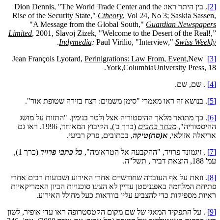
[2]
. בין היתר ראו: Dion Dennis, "The World Trade Center and the
Rise of the Security State,"
Ctheory
, Vol 24, No 3; Saskia Sassen,
"A Message from the Global South,"
Guardian Newspapers
Limited
, 2001, Slavoj Zizek, "Welcome to the Desert of the Real!,”
.
Indymedia;
Paul Virilio, "Interview,"
Swiss Weekly
Perinigrations: Law From, Event
,New
Jean François Lyotard,
[3]
York,ColumbiaUniversity Press, 18.
[4]
. שם, שם.
[5]
. בנושא זה ראו מאמרי "סימן משמים: רצח בזירה שטופת אור".
[6]
. כך מתואר מלאך ההיסטוריה אצל ולטר בנימין. "התזות על מושג
ההיסטוריה",
מבחר כתבים
(כרך ב'), הקיבוץ המאוחד, 1996. ראו גם
אריאלה אזולאי,
א(סת)טיקה
, בכתובים, פרק רביעי.
[7]
. זיגמונד פרויד, "ההקבעה אל הטראומה",
כל כתבי פרויד
(כרך 1),
עמ' 188, הוצאת דביר , תשל"ה.
[8]
. וזאת על אף העובדה שחודשיים אחרי האירוע ושבועות רבים אחרי
פתיחת המלחמה באפגניסטן עדיין לא הציגו סוכנויות הביון האמריקאיות
ראיות מספיקות כדי להצביע עליו בוודאות כעל מחולל האירוע.
[9]
. על התפקיד המאגי של שם מקום הקטסטרופה ראו עדי אופיר, לשון