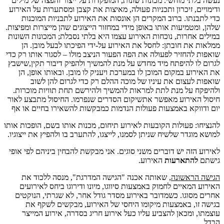
נעשה בלתי מוחשי. מכונות שונות, המופקדות על ייצור והפצה של מילים
ודימויים, זיכרון ותכניות פעולה, מאיצות את קצבן ומסתערות על האירוע
כדי לתבנתו. ברוב המקרים הן אונסות את האירוע לתבניות המוכנות
שלהן, ומטמיעות אותו באופן מידי במחזור הייצוגים שהן מייצרות ומפיצות.
במילים אחרות, נוכחות האירוע עצמו היא בלתי נסבלת; המכונות השונות
ממלאות את חובתן: לחסל את האירוע על-ידי הפיכתו לבעל מובן. הן
שואפות להחזיר לפעולה את הפה הפעור הניצב מולו – לסגור אותו רק כדי
לגרום לו להיפתח מיד מחדש על מנת להמשיך ולהפיק דיבור תקין,שישבץ
את האירוע במקום המוכן לו במערכת ויעניק לו מובן. ובאותו אופן, הן
שואפות לעצום את עיניו של מוכה ההלם רק כדי לגרום להן לשוב
ולהיפקח על מנת לתת למראות להמשיך ולהירשם תחת תוויות מוכרות.
חיסול האירוע מאפשר אתשיקום הסדרים שנפרמו. החיסול מתבצע לאור
יום ודווקא באמצעות פעולות הנדמות כמבקשות להשאירו בחיים או אף
להנציחו: פעולות הקובעות לאירוע תיחום, מכנות אותו בשם, הופכות אותו
למושא מוגדר שלשיח שניתן לסמנו, לייצגו, להתערב בו ולהפיץ את ייצוגיו.
לאירוע הזה יש דוברים משני סוגים. אני מבקשת להבחין ביניהם לפי אופי
גישתם
להתארעות
האירוע.
הגישה הראשונה
, שאותה אכנה "הגישה המדרגת", מנסה ללכוד את
האירוע המאיים לחמוק באמצעות סיווגו, מיונו ודירוגו ביחס לאירועים
אחרים מסוגו. כשמדובר באירוע מסדר גודל אחר, לא שגרתי, הנוקטים
בגישה זו, באמצעות מיקומו היחסי של האירוע, מבקשים לשקף את
עוצמתו, ומכאן להצביע עליו כעל אירוע חריג בסדרה, אירוע המייצר
הבדל.