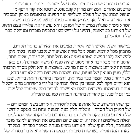
הפוגעות בצורה ישירה בזכויות אזרח של מיעוטים מזוהים בארה"ב;
פרשנים אחרים, המצויים מחוץ לקונסנזוס, שרטטו את קווי הרצף מן
הניצול המתמשך של העולם השלישי ועד הפיגוע בתאומים באופן המסביר
את האירוע – ואולי אף מצדיק אותו – במונחים של נקמה. גם הגישה
הטראומטית פועלת במישור של המובן, והיא עושה זאת על-ידי עצם התיוג
של האירוע כטראומה, דהיינו על-ידישיבוצו בתבנית מוכרת ומנוהלת כבר
של החסר-מובן.
במישור השני,
המישור של הסדר
, מציגים את האירוע כחסר תקדים,
מתבחן מכל קודמיו, חומק מכל מידה אושיעור שנקבעו לפניו, בלתי ניתן
להשוואה (לפי הגישה הטראומטית) או גדול יותר, יקר יותר, אלים יותר,
הרסני יותר מכל דבר אחר מסוגו שהיה לפניו (הגישה המדרגת). גם כאן
ממתינה לאירוע משבצת מוכנה מראש. משבצת זו היא חלק מסדר תרבותי
כללי, מעין מוזיאון של זוועות, שבו נשמרת משבצת ריקה לאירוע הבא,
אשר יחרוג מכל המצוי כבר במוזיאון, ויתאפיין בחריגה הזאת בדיוק, שכן
הוא יקיים זיקה לכל המצוי בין כתלי המוזיאון על-ידי כךשיחרוג מהם וישלול
אותם בעוצמתו. משבצת כזאת מאפשרת להכיר במה שמעבר לכל ייצוג
כמו גם לייצגו, וכן להודות בחריגה הגמורה כמו גם להכילה.
וכך שתי הגישות, שכל אחת פועלת להסדרת האירוע בשני המישורים –
של המובן ושל הסדר – נוטלות חלק בעת ובעונה אחת גם בטקס קידושו
של האירוע וגם בטקס גירושו, גם בהכלתו וגם בהרחקתו. שני המהלכים
האלה משלימים זה את זה, וסופם שהם הופכים את האירוע למוצר מוכר
למערכת, חלק חוקי שלה. האירוע מופיע מעתה כאיבר בסדרה. במקרה
האחד הוא חולייה בשרשרת סיבתית; במקרה השני הוא איבר בסדרה של