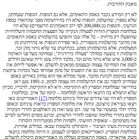
מאבק החורבות.
לא רק המידע נקבר באסון התאומים, אלא גם הגופות. הגופות שנמחקו,
שלא נספרו, שהועלמו, הגופות שלא היו בהירושימה מפני שהתאדו במפץ
הגרעיני, והגופות (כ-200,000 לפי רוב האומדנים הרשמיים) שלא היו
במלחמת המפרץ הודות לפעולה הנקייה של הפצצות החכמות והטלוויזיות
שהופעלו רק מרחוק – כל אלה שבו והופיעו בהיעלמותן באסון התאומים.
אין מדובר בהיעלמות מטפורית, באי ספירת הגופות או בהרחקתן מן
המצלמות, אלא בהיעלמותן ממש, בכתישתן עד שלא נותר מהן זכר.
היעלמות זו בוצעה במהלך "פעולה כירורגית", שמחקה מעל פני האדמה
כ-3,000 איש שלא נותר מהם זכר, מלבד הילת עשן וריח שאינם חדלים
לסמן את המחיקה עצמה ובעצמם ממאנים להעלם. אי-אפשר לייחס את
היעלמות הגופות כמו גם את הופעתו של סימן אמורפי בעל נוכחות עיקשת
שבא במקומן לכוונת מחבר, אשר ממילא אף הוא נמחק באירוע באופן
שמחייב להפוך גם את ההיעלמות הזו עצמה לסימן. ב-1991 טען ז'אן
בודריאר שמלחמת המפרץ לא התקיימה. היא לא התקיימה, לדבריו, מכיוון
שלא התמלא בה התנאי הראשון למלחמה – קיומו של אויב. במלחמת
המפרץ לא היו שני צדדים שניהלו ביניהם מלחמה.
[17]
האמריקנים באו
ויצאו בעיראק כרצונם, וניהלו את מלחמת המפרץ כראות עיניהם ובאופן
בלתי תלוי במעשיו של צד שני. הם עשו זאת מן האולפנים וחדרי הבקרה
שלהם (חדרי מלחמה שהפכו לחדרי חדשות), וברגע מסוים החליטו לסיים
את משימתם – שאופיה הזוועתי, ולפחות חלק ממטרותיה הוסתרו
בשיטתיות מעיני הציבור – והסתלקו כלעומת שבאו. במילים אחרות,
במלחמת המפרץ, האמריקאים הספיקו לעצמם. זו היתה מלחמה בתנאי
משק אותארקי. באסון התאומים נשללה מן האמריקאים היכולת להעלים