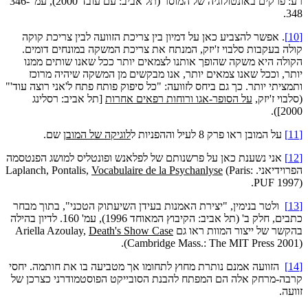
רע: פרקים באונטולוגיה של המוסר (תל אביב: עם עובד 2000), עמ' 346-
348.
[10]
. אפשר להצביע כאן על דמיון בין צריכת הזוועה לבין צריכת קוקה
קולה בעקבות סלבוי ז'יזק, המנתח את צריכת המשקה במונחים דומים.
הקולה היא משקה שהופך אותנו לצמאים יותר ככל שאנו שותים ממנו
יותר, וככל שאנו צמאים יותר, אנו מבקשים מן המשקה שיהיה מרוכז
ותמציתי יותר. כך גם ביחס לזוועה: "כל סיפוק פותח פתח ל'אני רוצה עוד'"
(סלבוי ז'יזק,
על הסופר-אגו ורוחות רפאים אחרות
[תל אביב: רסלינג
2000]).
[11]
על המובן ראו פרק 8 לעיל וההפניות ל
לוגיקה של המובן
שם.
[12]
אני נשענת כאן על פרשנותם של לפלאנש ופונטליס למושג הפנטסמה
הפרוידיאני. Laplanch, Pontalis,
(Paris:
Vocabulaire de la Psychanlyse
PUF 1997).
[13]
ולטר בנימין, "יצירת האמנות בעידן השיעתוק הטכני", בתוך מבחר
כתבים, חלק ב' (תל אביב: הקיבוץ המאוחד 1996), עמ' 160. לדיון בהילה
בהקשר של ייצור המוות ראו גם Ariella Azoulay,
Death's Show Case
(Cambridge Mass.: The MIT Press 2001).
[14]
הזוועה אמנם נותרת מחוץ לתחומו אך מטביעה בו את חותמה. יחסי
קרבה-מרחק אלה הם המפתח להבנת הסובייקט הפוסטמודרני כצרכן של
זוועה.