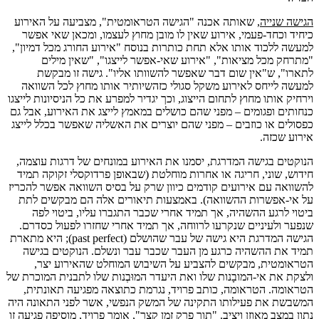
הגישה שנייה
, שאותה אכנה "הגישה הטראומטית", מצביעה על האירוע
כיחיד וכחד-פעמי, אירוע שאין לו מובן מחוץ לעצמו, ומכאן שאי אפשר
למעשה ללכוד אותו אלא תחת כותרות בנוסח "אירוע החורג מכל דמיון",
"מתרחק מכל מציאות", "אירוע שאי-אפשר לייצגו", "שאין מילים
לתארו", ש"אין שום דבר שאפשר להשוותו אליו". גישה זו מבקשת
למעשה לייחס לאירוע משקל סגולי כזהשיותיר אותו מחוץ לכל השוואה
וירחיק אותו מחוץ לתחום הייצוג, וכך יגדיר למפרע את כל הניסיונות לייצגו
כנחותים ופגומים – מפני שהם כושלים במאמץ לייצג את האירוע, אבל גם
כפסולים או כוזבים – מפני שהם יוצרים את האשליה שאפשר בכלל לייצג
אירוע שכזה.
הנוקטים בגישה המדרגת, יסמנו את האירוע במונחים של דרגות עוצמה,
חידוש, שוני, חריגה או אחרות מוחלטת (שבאופן פרדוקסלי זקוקה תמיד
להשוואה עם אירועים קודמים כיוון שרק על בסיס השוואה אפשר להכריז
על אי-אפשרות ההשוואה). באמצעות תיאורים אלה הם מבקשים לתת
ביטוי לרגע ההשהיה, אך תמיד אחרי שכבר התגברו עליו, ביטוי לפה
שנפער ולעיניים שנקרעו לרווחה, אך תמיד אחרי שחזרו לפעול כסדרם.
הגישה המדרגת היא גישה של עבר שהושלם (past perfect); היא מתארת
תמיד את ההשהיה כרגע מן העבר שכבר עבר ונשלם. הנוקטים בגישה
הטראומטית, מבקשים להצביע על השיבוש המוחלט שהאירוע יצר,
ולצקת את אי-המובָנות שלו ואת היעדר המוּבְנות שלו לתבנית המוכרת של
הטראומה. הטראומה, כותב פרויד, נגרמת כתוצאה מפגיעה תאונתית,
המשבשת את פעילותו התקינה של המשק הנפשי, אשר לפני התאונה היה
נתון במצב מאוזן ויציב. "תוך פרק זמן קצר", אומר פרויד, מוסיפה פגיעה זו