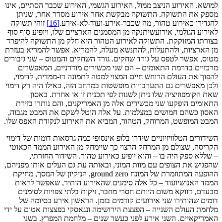
למושא. האירוע הניצב ממול, האירוע הגשמי, האירוע שכבר הסתיים, אינו
מספק את התשוקה. התשוקה מבקשת אחר אירוע מסדר אחר, שניתן
להגדירו כאירוע טהור, מה שכבר-אירע-ועוד-לא-אירע.
[16]
זוהי תשוקה
לאירוע הגולמי, אירועשיתנקה מן המסמנים הארציים שלו, ויופיע סוף סוף
בצורתו המזוקקת. התשוקה לאירוע הטהור היא חלק מן התשוקה להיפרד
מן הארציות, ולהתעלות, להתנשא מעלה, להמריא. אפשר להמריא בעזרת
מטוס, אפשר לטפס על גורד שחקים. גורד השחקים והמטוס – שני גיבורים
מרכזיים בדרמת התאומים – הם שני מכשירים מודרניים, המאפשרים
להפוך את העולם הרוחש חיים המצוי למטה לתמונה דו-ממדית, לדימוי,
ולכן מאפשרים גם התערבויות מופשטות במרחב הזה, כאילו היה רק דימוי
שאת הקומפוזיציה שלו ניתן לשנות לפי תכנית זו או אחרת. באסון
התאומים הופקעו שני מכשירים אלה מן האמריקנים, והם נותרו בזירת
האסון כשהם חמושים במצלמות. על אלה הוטל לשקם את המבט מגבוה,
המבט המופשט, המרוחק, הטהור, המביא את האירוע לנקודת האפס שלו.
השידורים הטלוויזיוניים שידרו בלופ אינסופי כמה גרסאות דומות של דימוי
הקריסה, שצולם מן המרחק הרצוי כך שיימחק מן האירוע הממד הכאוטי
– שללא ספק היה בו – והוא יופיע כאירוע טהור. השידור החזרתי,
שהפגיש את הצופים עם מוות המוני, ובאותה עת גם העלים אותו מפניהם,
ההופעה המתוזמרת של המונח ground zero, הניקיון של המסך, מחיקת
הממד האנושיועוד – כל אלה סימנים שהאירוע הותיר, שאפשר לראות
מבעדם, דווקא משום היותם חסרי מחבר, זיקות בלתי צפויות לסימנים
דומים שהותירו שני אירועים קודמים בזמן. הראשון אירע בסיומה של
מלחמת העולם השנייה – הפצצת הירושימה ונגאסקי בפצצות אטום על ידי
האמריקאיים. השני אירע לפני כעשר שנים – מלחמת המפרץ. בשני