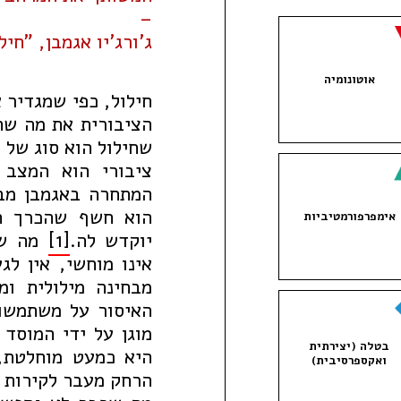
–
ג'ורג'יו אגמבן, "חילולים
אוטונומיה
חילול, כפי שמגדיר 
הציבורית את מה שה
שחילול הוא סוג של
ח
ציבורי הוא המצב ה
המתחרה באגמבן מבח
הוא חשף שהכרך הא
אימפרפורמטיביות
יוקדש לה.
[1]
מה שה
אינו מוחשי, אין לג
מבחינה מילולית ומ
האיסור על משתמשוּ
מוגן על ידי המוסד 
בטלה (יצירתית
היא כמעט מוחלטת,
ואקספרסיבית)
הרחק מעבר לקירות ה