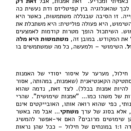
כאמיתי ומכריע." זאת אמנות, אבל
זאת
רק
לכך שהאנלוגיה בין קפיטליזם ודת נעשית כה
יה. זו הסיבה שבגללה משתמשוּת, כאשר היא
שימוש, היא פעולה פוליטית: היא משתכלת את
וש. השיתכול הופך מטרות קודמות לאמצעים
 את המקודש. במובן זה,
משתמשוּת
היא
מלה
ל
. השימושי – ולמעשה, כל מה שמשתמשים בו
חילול, מערער על איסור יסודי של האמנות
סתטיקה הקאנטיאנית (שאמנות, במהותה, אסור
להיות אמנות בכלל). לצד זאת, נדמה שהוא
ות של משהו כמו… "אמנות שימושית". שהרי
תי, כפי שהוא רואה אותו, האובייקטים אינם
 אלא בסוג של ערך
משחקי
… אבל מה באשר
ן שימושים מרובים? האם אי-אפשר להמשיג
פרקטיקות בקנה מידה 1:1 במונחים של חילול – ככל שהן נראות