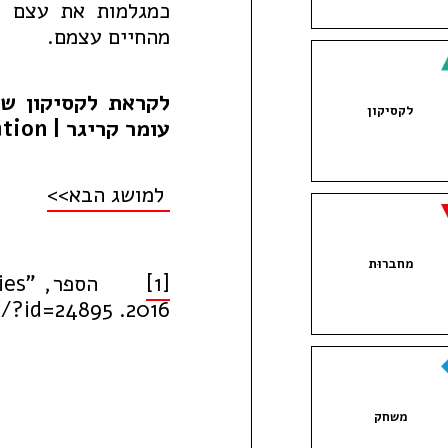
כמגלמות את עצם מ
מהחיים עצמם.
לקראת לקסיקון של
לקסיקון
עומר קריגר | Profanation
למושג הבא>>
מחברוּת
[1]
2016. http://www.sup.org/books/title/?id=24895.
משחק