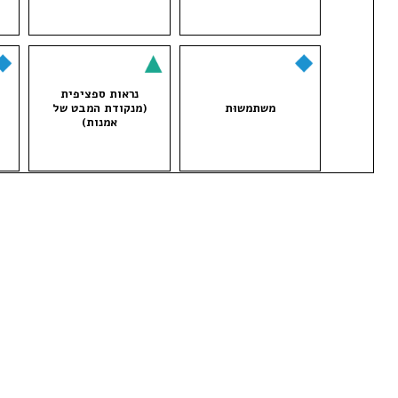
נראות ספציפית
משתמשוּת
(מנקודת המבט של
אמנות)
עולמות אמנות
עודף קוגניטיבי
(סביבות
מקיימות-אמנות)
צפייה
צפייה ללא חפץ עניין