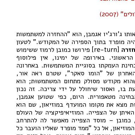
" (2007)
אותו ג'ורג'יו אגמבן, הוא "ההחזרה למשתמשות
יה מופרד בתוך הספירה של המקודש." לטעון
זרה
[re-turn] פירושו כמובן לרמוז ששימוש
ראשוני. באירופה של ימינו, אין פילוסוף
ינת העמקתו בסוגיית המשתמשוּת. באחרונה
חרון של "הומו סאקר", שטרם ראה אור,
וא מקודש מסולק מתחום המשתמשוּת; הוא
עת בו, ואסור שיחולל על ידי צריכה. זה נכון
בחינה מטאפורית. היום, כפי שטוען אגמבן,
ת מצא את מקומו המועדף במוזיאון, שם הוא
האיתן של הצפייה. המוזיאיפיקציה של העולם
 כמובן – מוסד הצפייה מאפשר לה להתרחב
מוזיאון, אל כל "ממד מופרד שאליו הועבר כל