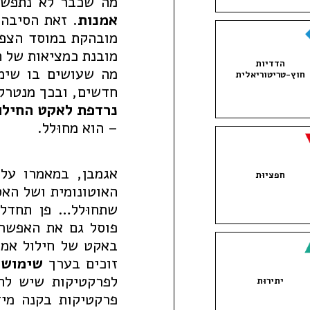
מה שכבר לא נתפש 
אמנות
. זאת הסיבה 
מובהקת במוסד הצפי
מובנת כמציאות של ה
הדדיות
מה שעושים בו שימ
חוץ-טריטוריאלית
חדשים, ובכך מנטרל
נרדפת
לאקט
החילו
– הוא מחוּלל.
אגמבן, במאמרו על 
חפציוּת
האוטונומית ושל הא
שתחוּלל… פן תחדל 
פוסל גם את האפשר
באקט של חילול אמנו
זוכים בערך
שימוש
,
לפרקטיקות שיש לה
יתירוּת