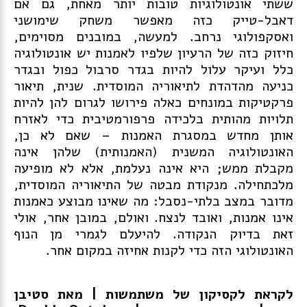
ששתי אונטולוגיות טובות יותר מאחת, גם אם
דאבל-טייק כזה מאפשר משחק שימושני
ואסקפולוגי נרחב. למעשה, במובנים מסוימים,
חיזוק כזה של הרעיון שלפיו לאמנות יש אונטולוגיה
כלל ועיקר עלול להיות בגדר סרבול כפול ובגדר
כניעה מהדהדת לתיאוריה המוסדית. שנית, תיאור
פרקטיקות במונחים כאלה פירושו לגרום להן להיות
תלויות מהותית בלכידה פרפורמטיבית כדי לאזרח
אותן מחדש במסגרת האמנות – שאם לא כן,
האונטולוגיה המשנית (האמנותית) שלהן אינה
מקבלת ממש; היא אינה נעלמת, אלא לא מופיעה
מלכתחילה. מנקודת מבטה של התיאוריה המוסדית,
מדובר במצב בלתי-נסבל: מה שאינו מבוצע כאמנות
אינו אמנות, ואובד לנצח. ואולם, במובן אחר, אולי
זאת בדיוק הנקודה. להיעלם לגמרי מן הנוף
האונטולוגי הזה כדי לקנות אחיזה במקום אחר.
לקראת לקסיקון של משתמשות | מאת סטיבן