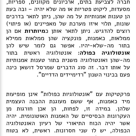
חברה לצביעת בתים, ארכיונים מקוונים, ספריות,
מסעדות, ליקוט פטריות או מה שלא יהיה – ובה בעת
הן טענות אמנותיות על מה שהן, ניתן לתאר בדרכים
שונות, תלוי איזו מערכת של מאפיינים (או פיתוי)
רוצים להדגיש. ניתן לתאר אותן כ
מיותרות
אם הן
ממלאות, כאמנות, פונקציה שהן ממלאות ממילא
בתור מה-שלא-יהיו. אפשר גם לומר שיש להן
אונטולוגיה
כפולה
: אונטולוגיה ראשית בתור
מה-שהן ואונטולוגיה משנית בתור טענות אמנותיות
על אותו דבר. זה סוג הדברים שמרסל דושאן כינה
פעם בכינוי השנון "רדימיידים הדדיים".
פרקטיקות עם "אונטולוגיות כפולות" אינן מופיעות
מיד כאמנות, אף ששם מעוגנת ההבנה העצמית
שלהן. במידה זו, לפחות, הן אכן חורגות מן
העקרונות הבסיסיים של האמנות האוטונומית. יהיה
אשר יהיה הכוח התיאורי של רעיון האונטולוגיה
הכפולה, יש לו שני חסרונות. ראשית, לא בטוח