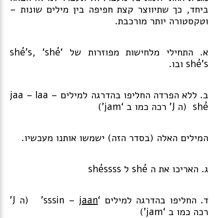
ביחד, כך שתיווצר קצת חפיפה בין מילים שונות –
וטקסטורה יותר מורכבת.
א. התחילי מלחישות מפוזרות של ‘shé’s, ‘shé
shé’s ובו.
ב. ללא הפרדה החליפו בהדרגה למילים jaa – laa –
shé (ה J’ רכה כמו ב ‘jam’)
המילים האלה (בסדר הזה) ישמשו אותנו מעכשיו.
ג. האריכו את ה shé ל shéssss
ד. החליפו בהדרגה למילים ‘sssin –
jaan
’ (ה J’
רכה כמו ב ‘jam’)