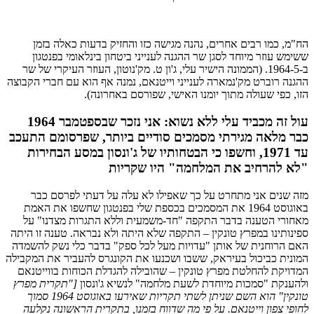
הח"מ, כמו רבים אחרים, נהנה מגישה כזו והחזיק בדעות כאלה בזמן
ששימש עוזר מיוחד לסגן שר ההגנה לענייני ביטחון בינלאומי בפנטגון
ב-1964-5. (הממונה הישיר עלי, ג'ון ט. מק'נוטון, העוזר העיקרי של שר
ההגנה רוברט מק'נמארה לענייני וייטנאם, נמנה אף הוא עם חברי הקבוצה
הזו, כפי שעולה מתוך יומנו האישי, שפורסם באחרונה).
עול זה מכביד עלי ללא נשוא: אני נזכר שבספטמבר 1964
כבר מלאה מגירתי מסמכים סודיים ביותר, שפרסומם התעכב
עד 1971, וחשפו כי הבטחותיו של ג'ונסון במסע הבחירות
"לא להרחיב את המלחמה" היו שקריות
מזה שנים אני מתחרט על כך שאפילו לא עלה על דעתי לפרסם כבר
באוגוסט 1964 את המסמכים בכספת שלי בפנטגון שחשפו את האמת
מאחורי הטענה בדבר התקפה "חד-משמעית וללא התגרות מצדנו" על
ספינותינו במפרץ טונקין – התקפה שלא היתה ולא נבראה. טענה זו היתה
האם הרוחנית של אותן "עדויות מעל לכל ספק" בדבר כלי נשק להשמדה
המונית כביכול בעיראק, ששבו ושכנעו את הקונגרס להעביר את המקבילה
המדויקת להחלטת מפרץ טונקין – שהובילה להגדלת הכוחות בווייטנאם
ולהענקת "סמכות מיוחדת לשעת מלחמה" לנשיא ג'ונסון
["תקרית מפרץ
טונקין" הוא השם שניתן לשתי תקריות שאירעו באוגוסט 1964 סמוך
לחופי צפון וייטנאם. על פי מה שדווח בזמנו, בתקרית הראשונה נקלעה