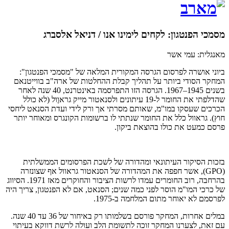
מסמכי הפנטגון: לקחים לימינו אנו / דניאל אלסברג
מאנגלית: עמי אשר
ביוני אושרה לפרסום הגרסה המקורית המלאה של "מסמכי הפנטגון":
המחקר הסודי ביותר על תהליך קבלת ההחלטות של ארה"ב בווייטנאם
בשנים 1945–1967. הגרסה הזו התפרסמה באינטרנט, 40 שנה לאחר
שהדלפתי את החומר ל-19 עיתונים ולסנאטור מייק גראוֶול (לא כולל
הכרכים שעסקו במו"מ, שאותם מסרתי אך ורק לידי ועדת הסנאט ליחסי
חוץ). גראוול כלל את החומר שנתתי לו ברשומות הקונגרס ומאוחר יותר
פרסם כמעט את כולו בהוצאת ביקון.
בזכות הסיקור העיתונאי ומהדורה של לשכת הפרסומים הממשלתית
(GPO), אשר חפפה את המהדורה של הסנאטור גראוול אף שצונזרה
בהרחבה, רוב החומרים עמדו לרשות הציבור והחוקרים מאז 1971. הסיווג
של כרכי המו"מ הוסר לפני כמה שנים; הסנאט, אם לא הפנטגון, צריך היה
לפרסמם לא יאוחר מתום המלחמה ב-1975.
במלים אחרות, המחקר פורסם בשלמותו רק באיחור של 36 עד 40 שנה.
עם זאת, לצערנו המחקר זוכה לתשומת הלב ועולה לרשת דווקא בעיתוי