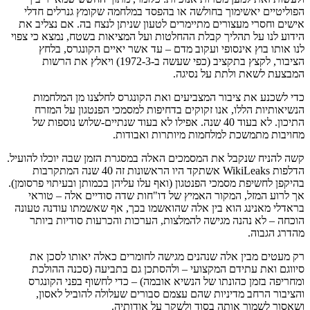
הפוליטיים יאשימוך בחולשה או בהפסד במלחמה שקומץ גנרלים חדלי
אישים וחסרי מעצורים מתיימרים לטעון שניתן לנצח בה. אם נצליב את
הידוע לנו על תהליך קבלת ההחלטות ועל המציאות בשטח, נמצא כי צפוי
לנו אותו בוץ אינסופי ועקוב מדם – עד אשר יאיים הקונגרס, בלחץ
הציבור, לקצץ בתקציב (כפי שעשה ב-1972-3) ויאלץ את הרשות
המבצעת לשאת ולתת על נסיגה.
כדי לשכנע את ציבור המצביעים ואת הקונגרס לחלצנו מן המלחמות
הנשיאותיות הללו, אנו זקוקים בדחיפות למסמכי הפנטגון על המזרח
התיכון. לא בעוד 40 שנה. אפילו לא בעוד שנתיים-שלוש נוספות של
מחויבות מתמשכת למלחמות מיותרות ואבודות.
קשה להניח שנקבל את המסמכים האלה במסגרת הזמן שבה יוכלו להועיל.
הדלפות WikiLeaks אשתקד היו הראשונות זה 40 שנה המתקרבות
בהיקפן לחשיפת מסמכי הפנטגון (ואף עלו עליהן בכמותן ובעיתוי פרסומן).
אך לרוע המזל, המקור האמיץ של דו"חות שדה סודיים אלה – טוראי
בראדלי מאנינג הוא בין אלה שהואשמו בכך, אף שאשמתו עודנה טעונה
הוכחה – לא נהנה מגישה להמלצות, הערכות והכרעות סודיות ביותר
מהדרג הגבוה.
רק מעטים מבין אלה שנהנים מגישה לחומרים כאלה יאותו לסכן את
סיווגם ואת עתידם המקצועי – ולהסתכן גם בתביעה (סכנה ההולכת
ומחריפה בזמן כהונתו של הנשיא אובמה) – כדי לחשוף בפני הקונגרס
והציבור הרחב מדיניות שהם עצמם סבורים שעלולה להוביל לאסון,
ושאסור לשמור אותה בסוד ולשקר על אודותיה.