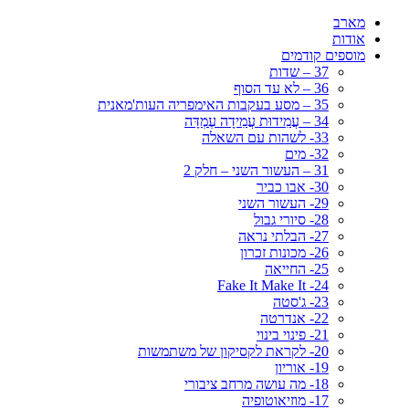
מארב
אודות
מוספים קודמים
37 – שדות
36 – לא עד הסוף
35 – מסע בעקבות האימפריה העות'מאנית
34 – עֲמִידוּת עֲמִידָה עֶמְדָּה
33- לשהות עם השאלה
32- מים
31 – העשור השני – חלק 2
30- אבו כביר
29- העשור השני
28- סיורי גבול
27- הבלתי נראה
26- מכונות זכרון
25- החייאה
24- Fake It Make It
23- ג'סטה
22- אנדרטה
21- פינוי בינוי
20- לקראת לקסיקון של משתמשות
19- אוריון
18- מה עושה מרחב ציבורי
17- מוזיאוטופיה