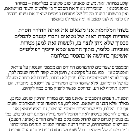
קולע במיוחד. זאת משום שאנחנו שוב שקועים במלחמות – במיוחד
באפגניסטאן – המזכירות מאוד את הסכסוך בן שלושים השנה בווייטנאם,
ואין ברשותנו תיעוד מקביל של ניתוחים פנימיים שיאיר את עינינו ויבהיר
לנו כיצד נקלענו למצב זה ומה צפוי לנו בהמשך.
בשתי המלחמות אנו מוצאים את אותה חתירה חסרת
אחריות וקצרת ראות של נשיאים וחברי קונגרס להסלים
סכסוך שלא ניתן לנצח בו, ולעשות זאת למען מטרות
אנוכיות: כלומר, מתוך החשש שמא יריביך הפוליטיים
יאשימוך בחולשה או בהפסד במלחמה
המסמכים שצריכים להתפרסם החודש הם מסמכי הפנטגון על עיראק
ואפגניסטאן – כמו גם על פקיסטאן, תימן ולוב. קשה להניח שנזכה לכך;
קרוב לוודאי שהמסמכים הללו עדיין לא נכתבו, לפחות לא בצורה מועילה
כזו של קודמיהם. אלא שהמחקרים המקוריים על וייטנאם, מתברר, הם
דווקא תחליף לא רע, ובהחלט אפשר להפיק מהם כמה לקחים.
השפות, העמים והשבטים שאיננו מבינים במזרח התיכון שונים, כמובן,
מאלה שלא הבנו בווייטנאם. האקלים, פני השטח וסוגי המארבים שונים
אף הם. ואולם, כפי שמבהירים מסמכי הפנטגון, גם באפגניסטאן אנו
צפויים להיכשל בניסיון לאתר ולחסל לוחמי גרילה המתנגדים לכיבוש, כמו
גם בניסיון לגרום להם לחדול ממאבקם בפולשים הזרים (אנחנו, הפעם)
ובעריצים המושחתים, שוחרי הרעה וסוחרי הסמים הנהנים מתמיכתנו.
כמו במקרה של וייטנאם, ככל שנפרושׂ כוחות רבים יותר ונהרוג אויבים