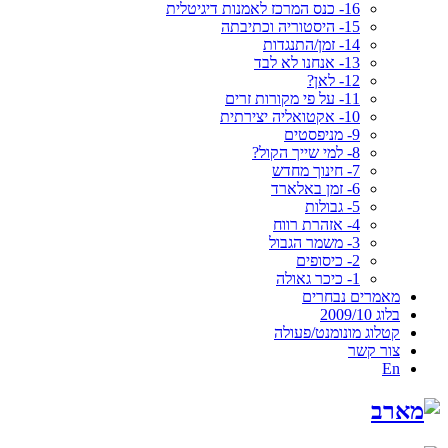
16- כנס המרכז לאמנות דיגיטלית
15- היסטוריה וכתיבתה
14- זמן/התנגדות
13- אנחנו לא לבד
12- לאן?
11- על פי מקורות זרים
10- אקטואליה יצירתית
9- מניפסטים
8- למי שייך הקול?
7- חינוך מחדש
6- זמן באלארד
5- גבולות
4- אזהרת רווח
3- משמר הגבול
2- כיסופים
1- כיכר גאולה
מאמרים נבחרים
בלוג 2009/10
קטלוג מונומנט/פעולה
צור קשר
En