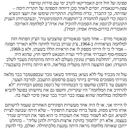
ספינה של חיל הים האמריקאי לקרב ימי עם סירות טורפדו
צפון-וייטנאמית. יומיים לאחר מכן דיווחה הספינה על תקרית דומה –
שהיתה, כך התברר, בדיה מוחלטת. התקריות שימשו את יועצי הנשיא
ג'ונסון כדי לטעון להחמרה ב"תוקפנות הקומוניסטית", ובעקבותיהן העניק
הקונגרס לג'ונסון את הסמכות להוביל את ארה"ב למלחמה הארוכה
והאכזרית בדרום-מזרח אסיה; המת']
.
סנאטור מורס – אחד משני סנאטורים שהצביעו נגד הצ'ק הפתוח הזה
למלחמה נשיאותית ב-1964, צ'ק שניתן בניגוד לחוקה וללא תאריך תפוגה
– אמר לי כי לו הייתי מספק לו את הראיות הללו בשעתו, ולא ב-1969,
כשסוף-סוף העברתי אותן לידי ועדת הסנאט ליחסי חוץ, שהוא היה
מחבריה, "החלטת מפרץ טונקין מעולם לא היתה מתקדמת מעבר לשלב
הוועדה; ואם ההצעה היתה מועלית במליאה, היא היתה נדחית בהצבעה".
עול זה מכביד עלי ללא נשוא; במיוחד כשאני נזכר שבספטמבר כבר מלאה
מגירתי מסמכים סודיים ביותר (שגם פרסומם התעכב, למרבה הצער,
והפעם עד 1971) שחשפו כי הבטחותיו של ג'ונסון במסע הבחירות "לא
להרחיב את המלחמה" היו שקריות, וחשפו גם את נחישותו בפועל להביא
להסלמה במלחמה שהוא עצמו כבר הכיר בכך שאין סיכוי לנצח בה.
לו הייתי אני, או לו היה אחד מעשרות הפקידים האחרים שעמד לרשותם
אותו מידע מסווג, פועל ברוח שבועת התפקיד – שלא היתה שבועה לציית
לנשיא, וגם לא לשמור בסוד את העובדה כי הוא מפר את הנדרים שנדר
בעצמו, אלא רק "לתמוך בחוקת ארצות-הברית ולהגן עליה" – בהחלט
ייתכן שאותה מלחמה נוראה היתה נמנעת מלכתחילה. ואולם, כדי להשיג