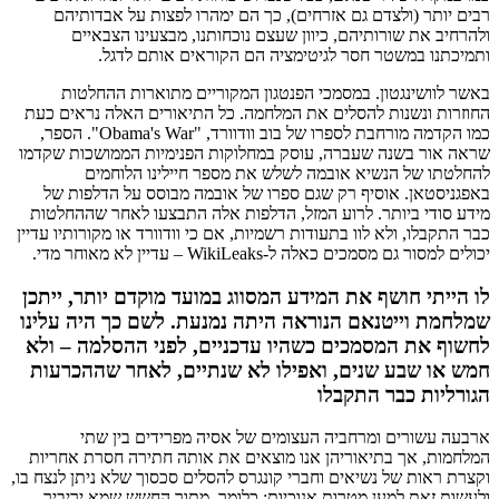
רבים יותר (ולצדם גם אזרחים), כך הם ימהרו לפצות על אבדותיהם
ולהרחיב את שורותיהם, כיוון שעצם נוכחותנו, מבצעינו הצבאיים
ותמיכתנו במשטר חסר לגיטימציה הם הקוראים אותם לדגל.
באשר לוושינגטון. במסמכי הפנטגון המקוריים מתוארות ההחלטות
החוזרות ונשנות להסלים את המלחמה. כל התיאורים האלה נראים כעת
כמו הקדמה מורחבת לספרו של בוב וודוורד, "Obama's War". הספר,
שראה אור בשנה שעברה, עוסק במחלוקות הפנימיות הממושכות שקדמו
להחלטתו של הנשיא אובמה לשלש את מספר חיילינו הלוחמים
באפגניסטאן. אוסיף רק שגם ספרו של אובמה מבוסס על הדלפות של
מידע סודי ביותר. לרוע המזל, הדלפות אלה התבצעו לאחר שההחלטות
כבר התקבלו, ולא לוו בתעודות רשמיות, אם כי וודוורד או מקורותיו עדיין
יכולים למסור גם מסמכים כאלה ל-WikiLeaks – עדיין לא מאוחר מדי.
לו הייתי חושף את המידע המסווג במועד מוקדם יותר, ייתכן
שמלחמת וייטנאם הנוראה היתה נמנעת. לשם כך היה עלינו
לחשוף את המסמכים כשהיו עדכניים, לפני ההסלמה – ולא
חמש או שבע שנים, ואפילו לא שנתיים, לאחר שההכרעות
הגורליות כבר התקבלו
ארבעה עשורים ומרחביה העצומים של אסיה מפרידים בין שתי
המלחמות, אך בתיאוריהן אנו מוצאים את אותה חתירה חסרת אחריות
וקצרת ראות של נשיאים וחברי קונגרס להסלים סכסוך שלא ניתן לנצח בו,
ולעשות זאת למען מטרות אנוכיות: כלומר, מתוך החשש שמא יריביך