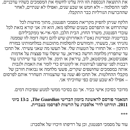
את התוצאה הנכספת הזו היה עלינו לחשוף את המסמכים כשהיו עדכניים,
לפני ההסלמה – ולא חמש או שבע שנים, ואפילו לא שנתיים, לאחר
שההכרעות הגורליות כבר התקבלו.
הלקח שניתן להפיק מקריאת מסמכי הפנטגון, מתוך מודעות לכל
שהתרחש או התפרסם בשנים שחלפו מאז, הוא זה: אני קורא בזאת לכל
עובדי הפנטגון, משרד החוץ, הבית הלבן, הסי-איי-אי (ומקביליהם
בבריטניה ובמדינות נאט"ו האחרות) שיש להם גישה דומה לזו שממנה
נהניתי אני, בשעתי, והמודעים להסלמות מתוכננות במלחמותינו במזרח
התיכון – אל תחזרו על הטעות שלי. אל תעשו מה שאני עשיתי. אל תחכו
עד שתפרוץ מלחמה חדשה באיראן, עד שיפלו עוד פצצות על אדמות
אפגניסטאן, פקיסטאן, לוב, עיראק או תימן. אל תחכו עד שייהרגו עוד
רבבות לפני שתפנו לעיתונות או לקונגרס כדי לומר את האמת ולגבות
אותה במסמכים שחושפים שקרים, פשעי מלחמה או נבואות חורבן של
מקבלי ההחלטות. אל תחכו 40 שנה עד שהצנזורה תשחרר אותם לפרסום
– אפילו לא שבע שנים כפי שחיכיתי אני.
מדובר בסיכון אישי כביר. אך גם בסיכוי ממשי למנוע שפיכות דמים.
המאמר פורסם לראשונה ביומון הבריטי
The Guardian
, ב-13 ביוני
2011. תודתנו לדר' אלסברג על הרשות לפרסמו בעברית.
***
עוד על מסמכי הפנטגון, וכן על רדיפתו וזיכויו של אלסברג: