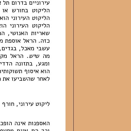
עירוניים בדרום תל 
הליקוט בחורש או 
הליקוט העירוני הוא
הליקוט העירוני ה
שאריות האנושי, ה
כזה. הראל אוספת מ
עשבי מאכל, בגדים, 
מה ש
יש
. הראל מקי
ומגע, בתזונה הדדי
הוא איסוף תשוקותיה
לאחר שהשביעו את רע
ליקוט עירוני, חורף 2019, צילום: ליאור ממון
האספנות אינה הופכ
וכך הם אינם מתעפש