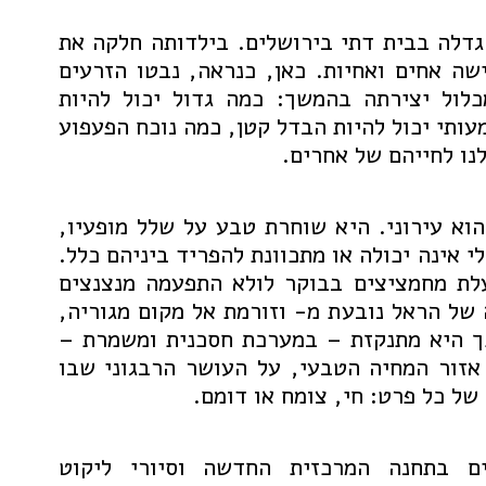
אל, ילידת 1973, גדלה בבית דתי בירושלים. בילדותה חלקה את
שה אחים ואחיות. כאן, כנראה, נבטו הזרעים
כלול יצירתה בהמשך: כמה גדול יכול להיות
ותי יכול להיות הבדל קטן, כמה נוכח הפעפוע
לנו לחייהם של אחרים.
וא עירוני. היא שוחרת טבע על שלל מופעיו,
לי אינה יכולה או מתכוונת להפריד ביניהם כלל.
לת מחמציצים בבוקר לולא התפעמה מנצנצים
 של הראל נובעת מ- וזורמת אל מקום מגוריה,
כך היא מתנקזת – במערכת חסכנית ומשמרת –
 אזור המחיה הטבעי, על העושר הרבגוני שבו
של כל פרט: חי, צומח או דומם.
ם בתחנה המרכזית החדשה וסיורי ליקוט