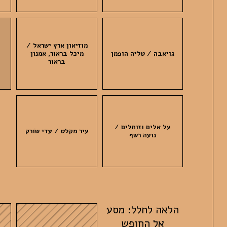
מוזיאון ארץ ישראל /
גויאבה / טליה הופמן
מיכל בראור, אמנון
בראור
על אלים וזוחלים /
עיר מקלט / עדי שֹורק
נועה רשף
הלאה לחלל: מסע
אל החופש