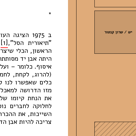
*
יש / שרון קנטור
ב 1975 הציגה
"תיאורית הסל",
[1]
ל
הראשון, הכלי שיצר
היתה אבן יד מסותתת
איסוף. כלומר – ועל 
(להרוג, לקחת, לחמו
כלים שאפשרו לנו ל
מזו הדרושה למאכל 
את הנחת קיומו של 
לחלוקה לחברים נו
השייכות, את ההכרה
צריכה להיות אבן ה