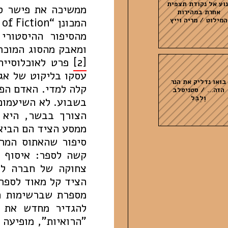
נוע אל נקודת תצפית
ממשיכה את פישר סו
אחרת במהירות
המילוט / מריה וייץ
מהסיפור ההיסטורי
ומאבק מהסוג המוכר
[2]
פרט לאוכלוסיית
עסקו בליקוט של אגו
בואו נדליק את הנר
קלה למדי. האדם הפ
הזה... / סטניסלב
וֶלְבֶּל
בשבוע. לא השיעמום
הצורך בבשר, היא 
ממסע הציד הם הביאו
סיפור שהאתוס המרכ
קשה לספר: איסוף 
צחוקה של חברה למ
הציד קל מאוד לספר, 
מספרת שברשימות הה
להגדיר מחדש את ה
"הרואיות", מופיעה 