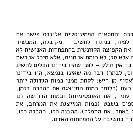
 העורכת והמסאית הפמיניסטית אליזבת פישר את
פיה, בניגוד לחשיבה המקובלת, המכשיר
 את הקפיצה הקוונטית בהתפתחות האנושית לא
 אלא סל; לא רומח או חנית, אלא מיכל או רשת
כך אין חולק – לפני שהיו בידינו הכלים להשיג
ס, לבתר) דבר מה שאינו בנמצא, היו בידינו
אסוף מן היש: לקחת ממנו כמות הגדולה יותר
כעת (כלומר כמות המייצגת את ההכרה בזמן,
עתיד, את האופטימיות) וכמות הדרושה לנו
ספים בשבט (כמות המייצגת את המרחב, את
 באחר, את החמלה). ההבנה הזו, ההכלה הזו,
דרך בחשיבה על התפתחות האדם.