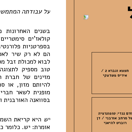
על עבודתה המתמשכ
בשנים האחרונות מ
קולאז'ים סימטריים
בספרטניות פלורנטינ
הם לא רק שיר לאס
לבוא למכולת זבל מס
טוב מספיק לתצוגה
חפצא וגברא 2 /
מזינים של חברת ה
איריס פשדצקי
להיותם מזון, או 
מופנית לשאר חברי
בסוואנה האורבנית ו
זרם נגדי: טופוגרפיה
יש
היא קריאת השמח
ל מרחב אורבני / דן
רוברט להיאני
אומרת: יש. כלומר כ