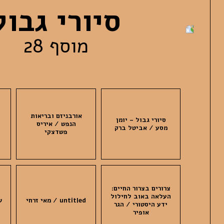
סיורי גבול
מוסף 28
אורבניזם ובריאות
סיורי גבול – יומן
הנפש / איריס
מסע / אביטל ברק
פשדצקי
צרורים בצרור החיים:
העלאה באוב לחילול
untitled / מאי זרחי
ש
ידע היסטורי / הגר
אופיר