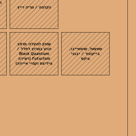
נ
הקדמה / מריה וייץ
עמוק למעלה: מרחב
שטעטל, שרמטייבו,
וגזע במרוץ לחלל /
בייקונור / יבגני
Black Quantum
פיקס
Futurism (רשידה
פיליפס וקמיי אייווה)