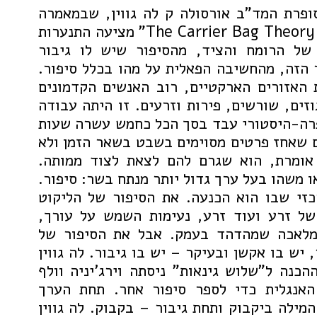
פרת המד"ב אורסולה ק לה גווין, שבמאמרה
המכונן “The Carrier Bag Theory of Fiction” מציעה התנערות
 של הרומח והציד, מהסיפור שיש לו גיבור
 הזה, מהחשיבה הפאלית על מהו בכלל סיפור.
 האזורים הארקטיים, רוב האנשים הקדמונים
זים, שורשים, פירות וזרעים. זו היתה עבודה
רה-היסטורי עבד בסך הכל כחמש עשרה שעות
 שאחז פרטים מסוימים בשבט בשאר הזמן ולא
אומרת, הוא שגרם להם לצאת לצוד ממותה.
 משהו בעל ערך גדול יותר מנתח בשר: סיפור.
זי שבו הוא הכנעה. את הסיפור של הליקוט
של זרע ועוד זרע, נעימות השמש על עורך,
לאכה שמהדהד בעמק. אבל את הסיפור של
יש בו אקשן ובעיקר – יש בו גיבור. לה גווין
כנה ל"שלוש גינאות" ניסתה וירג'יניה וולף
אנגלית כדי לספר סיפור אחר. תחת הערך
המילה ביקבוק ותחת גיבור – בקבוק. לה גווין