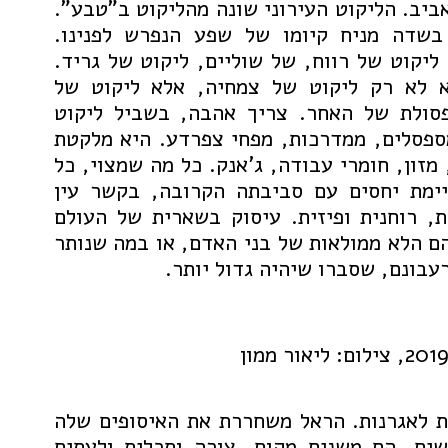
אביב. הליקוט העירוני שונה מהליקוט ב"טבע".
בשדה מניח קיומו של שפע הנפרש לפנינו.
 ליקוט של רווח, של שוליים, ליקוט של גריד.
וא לא רק ליקוט של צמחיה, אלא ליקוט של
פסולת של האחר. צריך אהבה, בשביל ליקוט
ספסלים, ממדרכות, מפחי צפרדע. היא מלקטת
מזון, חומרי עבודה, ג'אנק. כל מה שמצוי, כל
ימת יחסים עם סביבתה הקרובה, בקשר עין
ת, רוחנית ופיזית. עיסוק בשארית של העולם
ם הלא ממולאות של בני האדם, או במה שנותר
בונם, שסברו שיהיה גדול יותר.
ת לאגרנות. הראל משחררת את האיסופים שלה
ים. הם משנים מקום, צורה ותכלית ולעתים