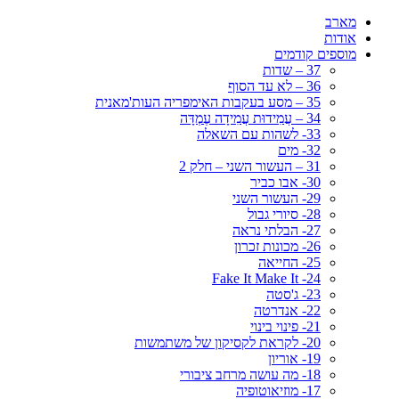
מארב
אודות
מוספים קודמים
37 – שדות
36 – לא עד הסוף
35 – מסע בעקבות האימפריה העות'מאנית
34 – עֲמִידוּת עֲמִידָה עֶמְדָּה
33- לשהות עם השאלה
32- מים
31 – העשור השני – חלק 2
30- אבו כביר
29- העשור השני
28- סיורי גבול
27- הבלתי נראה
26- מכונות זכרון
25- החייאה
24- Fake It Make It
23- ג'סטה
22- אנדרטה
21- פינוי בינוי
20- לקראת לקסיקון של משתמשות
19- אוריון
18- מה עושה מרחב ציבורי
17- מוזיאוטופיה