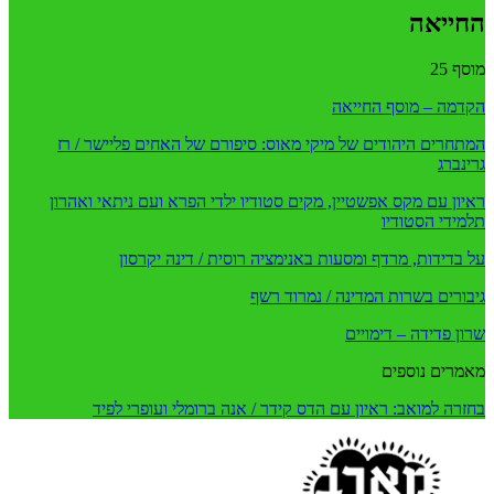
החייאה
מוסף 25
הקדמה – מוסף החייאה
המתחרים היהודים של מיקי מאוס: סיפורם של האחים פליישר / רז
גרינברג
ראיון עם מקס אפשטיין, מקים סטודיו ילדי הפרא ועם ניתאי ואהרון
תלמידי הסטודיו
על בדידות, מרדף ומסעות באנימציה רוסית / דינה יקרסון
גיבורים בשרות המדינה / נמרוד רשף
שרון פדידה – דימויים
מאמרים נוספים
בחזרה למואב: ראיון עם הדס קידר / אנה ברומלי ועופרי לפיד