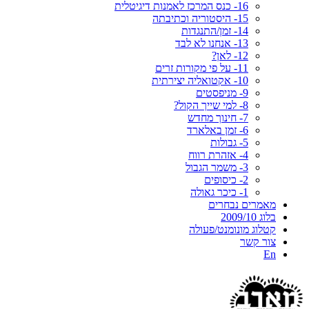
16- כנס המרכז לאמנות דיגיטלית
15- היסטוריה וכתיבתה
14- זמן/התנגדות
13- אנחנו לא לבד
12- לאן?
11- על פי מקורות זרים
10- אקטואליה יצירתית
9- מניפסטים
8- למי שייך הקול?
7- חינוך מחדש
6- זמן באלארד
5- גבולות
4- אזהרת רווח
3- משמר הגבול
2- כיסופים
1- כיכר גאולה
מאמרים נבחרים
בלוג 2009/10
קטלוג מונומנט/פעולה
צור קשר
En