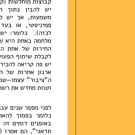
קבוצות מוחלשות (קר
יש להבין בתוך המ
משמעות, אך יש לה
פמיניסטי, או בעד
לכזה). כלומר: יש 
מלחמה באחת היא שי
החירות של אחת היא
לקבלת שיתוף הפעול
יש פה קריאה להכיר 
ארגון אחרות של ה
ה"ציבור" עצמו—שמת
וטוות מחדש את רשת
לפני מספר שנים עברת
כלומר בסמוך להאר
באופנים דומים זה 
תדאגי", הם אמרו (א