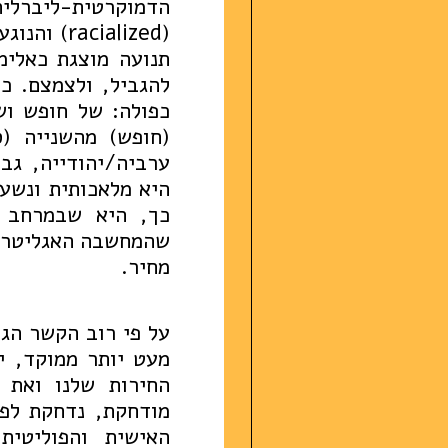
הדמוקרטית-ליברלי
(cialized
תנועה מוצגת כאלימ
להגביל, ולצמצם. כ
כפולה: של חופש וש
(חופש) מהשנייה (ס
ערביה/יהודייה, גב
היא מלאכותית ונשע
כך, היא שבמרחב ה
שהמחשבה האגליטרית
מחיר.
על פי רוב הקשר הגו
מעט יותר ממוקד, י
החירות שלנו ואת 
מודחקת, נדחקת לפ
האישית והפוליטית