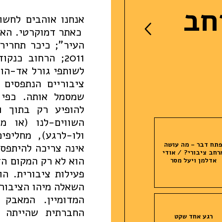
חב
אנחנו אוהבים לחשו
כאתר דמוקרטי. האגו
העיר"; כיכר תחריר
2011; הרחוב כנ
לשותפי גורל אד-הו
ציבוריים הנתפסים 
שמסמל אותה. כפי 
להופיע רק בתוך ו
השווים-לנו (או מ
ולו-לרגע), מחליפי
תח דבר – מה עושה
אינה צריכה להיתפס 
רחב ציבורי? / אודי
הוא לא רק המקום הזמ
אדלמן ויעל מסר
פעילות ציבורית. הו
השאלה מיהו הציבור:
המדומיין. המאבק
החברתית שהייתה 
רגע אחד שקט