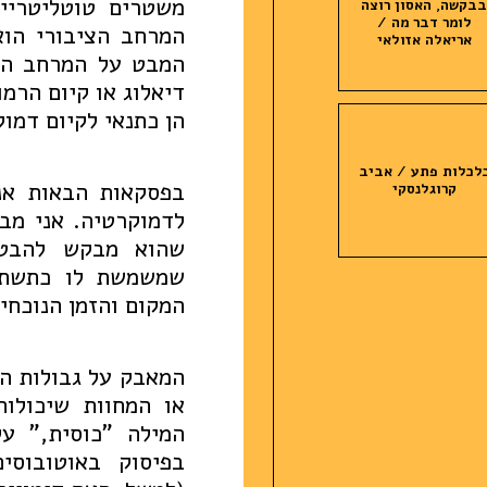
משטרים טוטליטריי
בקשה, האסון רוצה
לומר דבר מה /
המרחב הציבורי הוא
אריאלה אזולאי
המבט על המרחב הצ
דיאלוג או קיום הרמו
הן כתנאי לקיום דמוק
לכלות פתע / אביב
בפסקאות הבאות אנ
קרוגלנסקי
לדמוקרטיה. אני מב
שהוא מבקש להבטיח
שמשמשת לו כתשתית
המקום והזמן הנוכחיי
המאבק על גבולות ה
או המחוות שיכולו
המילה "כוסית," ע
בפיסוק באוטובוסים