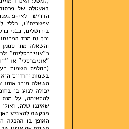
(למשל: האם דימויים 
באצטלה של פרסומת
הדרישה לאי-פוגענ
אפשרית?), כללי ל
בירושלים, בבני ברק,
וכך גם מרד המכנסו
והשאלה מתי סממן ה
כ"אוניברסליות" ולכ
"אוניברסלי" או "דו
(החלפת השמות הער
בשמות יהודיים היא 
השאלה מיהו אותו צ
יכולה לנוע בו בחו
להתאימה, על מנת 
שאיננו שלה, ואולי 
מבקשת להצביע כאן ה
האופן בו ההכלה הז
משנים את אופיו של 