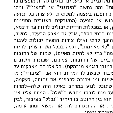
מיזוגניים או גזעניים יכולים להיות מופצים בו
? ומה נחשב "מיזוגני" או "גזעני"? ומתי
ות הופכת בעצמה למשתקת—לעוצרת כל תנועה
בוש או הופעה (המאבקים באזורים מסוימים
 או במכללות חרדיות יכולים להוות פה דוגמא,
נים בבתי הספר, אבל גם מאבק הרעלה, למשל,
ופך לדתי ואילו צורות הופעה יכולות לעבור
ן "לא מאיימות", ולמה בכלל משהו צריך להיות
מה" כדי לא להיות מאיים), שמות של רחובות
ביים של רחובות, צמתים, שכונות וישובים
כמובן דוגמא מובהקת). כל אלו הם מאבקים על
יבור שבשבילו המרחב הוא אכן "ציבורי"; מי
פשיות ומי צריכה להכפיף את זהותה, לעקמה,
שתוכל לנוע במרחב כאילו היה שלה—למרות
על מנת לנכסו מחדש כ"שלה". המתח עליו אני
וא בין הקוטב בו היחיד "נכלל" בציבור, לבין
ו, או ההתנגדות לה, או המשא-ומתן עימה,
הציבור עצמו.