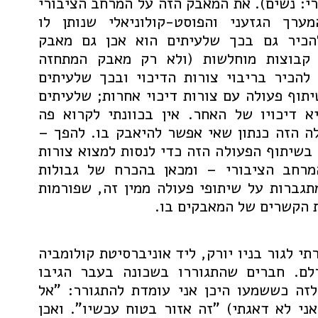
י: נשים). את המאבק הזה על המרחב הציבורי
ערך הגזעני והפוסט-קולוניאלי שנותן לו
כיר גם בכך שלעיתים הוא אכן גם מאבק
 קבוצות מוחלשות (ולא רק מאבק המתחזה
להכיר בריבוי צורות הדיכוי ובכך שלעיתים
תוף פעולה עם צורות דיכוי אחרות; שלעיתים
 דיכויו של האחר. אין בכוונתי לקרוא פה
ה הזה כנתון שאי אפשר להיאבק בו. להפך –
בשיתוף הפעולה הזה כדי לנסות למצוא צורות
מרחב הציבורי – ומכאן בהכרח של גבולות
גברות על שיתופי פעולה ממין זה, שפורמות
 הקשרים של המאבקים בו.
י לגור בניו יורק, ליד אוניברסיטת קולומביה
לם. חברים שהתגוררו בשכונה בעבר הגיבו
לזה כששמעו היכן אני עומדת להתגורר: "אל
ני לא דאגתי) "זה אזור בטוח עכשיו". ואכן