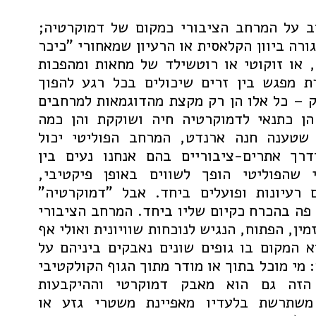
ב על המרחב הציבורי כמקום של דמוקרטיה;
רה ביוון הקלאסית או הרעיון שמאחורי "כיכר
, או זוקוטי או רוטשילד של מחאות ומהפכות
קודת מפגש בין זרים שיכולים בכל רגע להפוך
ק – כל אלו הן רק מקצת מהדוגמאות למרחבים
הן כתנאי לדמוקרטיה חיה ושוקקת והן כמה
שטענה חנה ארנדט, המרחב הפוליטי יכול
דרך אתרים-ציבוריים בהם אנחנו נעים בין
י שהפוליטי הופך לשווים באופן פיקטיבי,
ם רעיונות ופועלים ביחד. אבל "דמוקרטיה"
פה בהכרח כקיום שליו ביחד. המרחב הציבורי
ין, הפתוח, הנגיש לנוכחות שוויונית ואולי אף
א המקום בו גופים שונים נאבקים ביניהם על
 מי מוכל בתוך או מודר מתוך הגוף הקולקטיבי
 הזה גם הוא מאבק דמוקרטי וההיקבעות
משתרשת בלעדיו מאפיינת משטרי גזע או