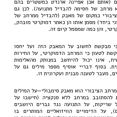
ם (אותם אכן אפיינה ארנדט כמשטרים בהם
 מרחב של חסימה להבדיל מתנועה). לכן גם
יבורי כמקום של מאבק (להבדיל ממרחב של
ני ביחד) מסמן אותו הן כאתר דמוקרטי מובהק,
רטי, והן כמה שמסמל קיום זה.
י מבקשת לחשוב על המאבק הזה ועל יחסו
קשת לטעון כי המרחב הדמוקרטי, על החירות
, אינו יכול להיחשב במנותק מהאלימות
. בסוף דבריי אוסיף מספר מילים גם על
ם, מעבר לטענה מבנית ועקרונית זו.
מרחב הציבורי הוא מאבק סימבולי—על המילים
ת להסתובב במרחב ללא סנקציה (חישבו על
ל שריקות, על התנועה נגד גברים היושבים
), על הדימויים הוויזואליים המותרים בו