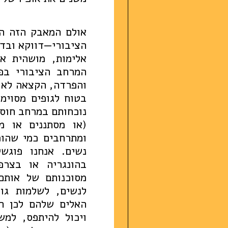
אולם המאבק הזה הו
הציבורי—דווקא ובד
אלימות, מושהית א
המרחב הציבורי בפנ
והפרדה, הקצאה לא ש
בטוח לגופים מסוימ
נוכחותם במרחב חוסמ
(או מסתננים או מ
ומתרחבים כמי שהופ
נשים. אנחנו פוגש
בהונגריה או בצר
מסוכנותם של אותם
לנשים, לשלמות גו
האלים שלהם לכן הו
ויכול להיתפס, למש