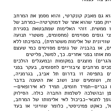
א גם מאבק קונקרטי, והוא מסמן את המרחב
יוק מפני שהוא אתר של דמוקרטיה—כמרחב של
ו ממשית. זוהי האלימות שמתבטאת בסגירת
י גופים מסוימים (מחסומים, משטרי תנועה
וויונית של אלימות משטרתית), בהפיכתו ללא
ים, או בהבניה של גופים מסוימים כמי שעצם
ת אותו בפני אחרים. כך, למשל, פליטים
הגרים) מוצגים במקומות ובמעגלים הולכים
כים מרחבים ציבוריים לחסומים, בעקר בפני
ים בתפיסה זו בדרום תל אביב, בגרמניה,
פת, ושומעים שוב ושוב את הטענה בדבר
 גברים—תמיד חומים, תמיד לא אירופאים—
פן ובהשלכה לשלמות החברה כולה. הסילוק
פך לתנאי-כביכול לאי אלימותו של המרחב,
ל, כאקט פמיניסטי, כלומר שוויוני או בעד