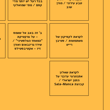
בכל רעל יש יותר מדי
ב
טבע עירוני / מורן
קסם / מתי שמואלוף
שוב
ב׳ זה באב אל שאמס
לקראת לקסיקון של
– על פרקטיקת
כ
משתמשוּת / סטיבן
״המאחז הפלסטיני״ /
רייט
שירז גרינבאום ואורן
זיו – אקטיבסטילס
לקראת שאלון
אתנוגרפי עדכני על
הזמן ישראלי /
קבוצת Sala-Manca