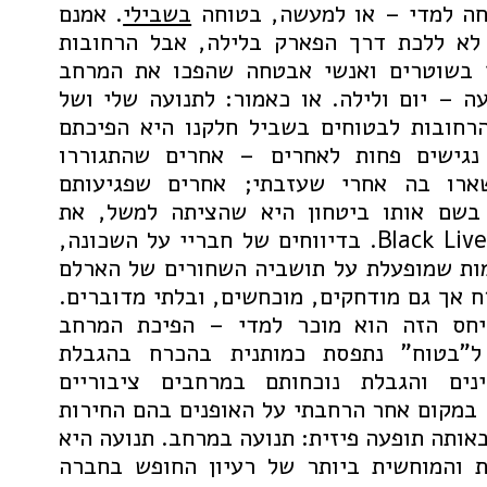
חה למדי – או למעשה, בטוחה
בשבילי
. אמנם
 לא ללכת דרך הפארק בלילה, אבל הרחובות
 בשוטרים ואנשי אבטחה שהפכו את המרחב
עה – יום ולילה. או כאמור: לתנועה שלי ושל
הרחובות לבטוחים בשביל חלקנו היא הפיכתם
נגישים פחות לאחרים – אחרים שהתגוררו
ארו בה אחרי שעזבתי; אחרים שפגיעותם
בשם אותו ביטחון היא שהציתה למשל, את
התנועה Black Lives Matters. בדיווחים של חבריי על השכונה,
מות שמופעלת על תושביה השחורים של הארלם
 אך גם מודחקים, מוכחשים, ובלתי מדוברים.
חס הזה הוא מוכר למדי – הפיכת המרחב
ל"בטוח" נתפסת כמותנית בהכרח בהגבלת
ים והגבלת נוכחותם במרחבים ציבוריים
 במקום אחר הרחבתי על האופנים בהם החירות
אותה תופעה פיזית: תנועה במרחב. תנועה היא
 והמוחשית ביותר של רעיון החופש בחברה