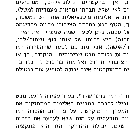
ת, אך בהקשרים קולוניאליים, ממוגזעים
ra) והנוגעים לאי-שקט חברתי (מחאות מעמדיות למשל),
ות או אלימות פוטנציאלית אותה יש למשטר,
ך, הגוף הנע במרחב הציבורי מהווה פרדיגמה
ל סכנה. ניתן לטעון שמה שמפריד את האחד
כנה) היא זהותו של אותו גוף (שחור/לבן,
ר/אישה). אבל ניתן גם לטעון שההפרדה הזו
נת על נקודת מבט שרירותית. הנקודה, כך או
ציבורי חירות ואלימות כרוכות זו בזו כך
 הדמוקרטית אינה יכולה להופיע עוד כנטולת
רדי הזה נותר שקוף. בעוד עצירה לרגע, מבט
ובילו להכרה במבנים האלימים המתחזקים את
המערך הדמוקרטי, על פי רוב ההכרה הזו
ינה תודעתית על מנת שלא לערער את הזהות
 שלנו. יכולת ההדחקה הזו היא פונקציה