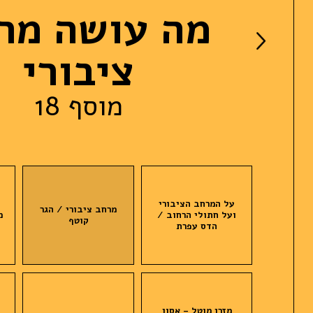
מה עושה מר
ציבורי
מוסף 18
על המרחב הציבורי
פ
מרחב ציבורי / הגר
ועל חתולי הרחוב /
מ
קוטף
הדס עפרת
מִזְרָן מוטָל – אסון