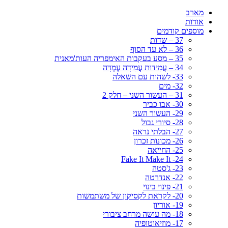
מארב
אודות
מוספים קודמים
37 – שדות
36 – לא עד הסוף
35 – מסע בעקבות האימפריה העות'מאנית
34 – עֲמִידוּת עֲמִידָה עֶמְדָּה
33- לשהות עם השאלה
32- מים
31 – העשור השני – חלק 2
30- אבו כביר
29- העשור השני
28- סיורי גבול
27- הבלתי נראה
26- מכונות זכרון
25- החייאה
24- Fake It Make It
23- ג'סטה
22- אנדרטה
21- פינוי בינוי
20- לקראת לקסיקון של משתמשות
19- אוריון
18- מה עושה מרחב ציבורי
17- מוזיאוטופיה