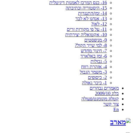
16- כנס המרכז לאמנות דיגיטלית
15- היסטוריה וכתיבתה
14- זמן/התנגדות
13- אנחנו לא לבד
12- לאן?
11- על פי מקורות זרים
10- אקטואליה יצירתית
9- מניפסטים
8- למי שייך הקול?
7- חינוך מחדש
6- זמן באלארד
5- גבולות
4- אזהרת רווח
3- משמר הגבול
2- כיסופים
1- כיכר גאולה
מאמרים נבחרים
בלוג 2009/10
קטלוג מונומנט/פעולה
צור קשר
En