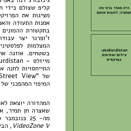
קליפ שצולם בידי חי
היה מאוד ברור מה
מטרה: לתפוס אותם
מציגות את הפרויק
אמנות התעודה והאמ
בתקשורת ההמונים ו
ז'ופרנר יצר עבוד
המצלמות לפלסטיני
akaKurdistan:
בשטחים. אוזגה ארז
צילום ואזרחות
כפרקסיס
התייחסויות לחנה א
המיפוי המהפכני של 
המהדורה יוצאת לאו
שאצרה חן תמיר, אש
מה- 25 בנובמבר 2010 עד ה- 26 בפברואר, 2011 וכחלק מ-
VideoZone V
, הבי