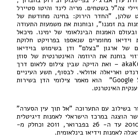
ילי צה"ל בשטחים. מריה לינד והיטו סטיירל
ט שלהן, "החדר הירוק: בחינה מחודשת של
נות בת זמננו", ובוחנות את משמעות התעודה
בעולם האמנות הבינלאומי של ימינו. מיכאל
ת וידיאו מחומרים שנאספו בפרויקט חלוקת
ם של ארגון "בצלם" ודן בשימוש בוידיאו
וי בוחנת את היוזמה האינטרנטית של סוזן
מייזלס – akaKurdistan – ואת הזיקה שבין צילום ללאום דרך
רנדט ואריאלה אזולאי. לבסוף, תשע העיניים
של "Google Street View" הוא מאמר צילומי הדן בשירות
ענקית האינטרנט.
ר בשילוב עם התערוכה "אל תוך עין הסערה"
ר הוצגה במרכז הישראלי לאמנות דיגיטלית
אנלה לאמנות וידיאו בינלאומית.