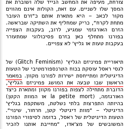
צורחת, מעיפה את המחשב הנייד שלה ושוברת את
המסך שלו לשניים. עם זאת, הקולות אינם מהווים
מקור לכאב – היא מתארת אותם כ״זרם העובר
מתחת לקרח״, כריק שמחליף את השתיקה שבראשה.
הזרם האורגזמי שמגיע, לרוב, בעקבות הצפייה
בפורנו מתחלף כאן בזרם פסיכולוגי שמתעורר
בעקבות טעות או גליץ׳ לא צפויים.
תיאוריית פמיניזם הגליץ׳ (Glitch Feminism) של
לגסי ראסל עוסקת בכוח הטרנספורמטיבי של הטעות
הדיגיטלית ומתייחסת ישירות לפורנו מקוון.
במאמר
הראשון שבו טבעה את המושג פמיניזם הגליץ׳
,
הדוברת מתחילה לצפות בפורנו מקוון ומתארת כיצד
האורגזמה, (la petite mort או המוות הקטן)
בהיותה התפרצות בלתי נשלטת, משתקפת בגליץ׳
הדיגיטלי – ״מוות דיגיטלי קטן, חרחור, שינוי״.
הטעות הדיגיטלית של ראסל, בדומה לסיפורי הפורנו
המשובשים של מצ׳אדו, ״מחייבת אותנו להכיר