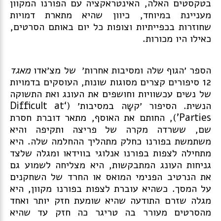
בטקסטים האלה, האינטראקציה עם הפורנו המקוון
מעניינת במיוחד, כיוון שהיא מתארת דמויות
שחוזרות בכפייתיות וצופות כל יום באותם הסרטים,
כאילו היו מכורות.
הספר
׳הגוף שלה ומסיבות אחרות׳
של מצ׳אדו
מאגד
12 סיפורים קצרים מסוגות שונות, העוסקים בדמויות
של נשים עכשוויות וחושפים את העונג ואת התשוקה
הנשית. הסיפור
׳קשָה במסיבות׳
(
‘Difficult at
Parties’),
החותם את
האוסף,
מתאר דוברת חסרת
שם, ששרדה מקרה של פריצה ותקיפה והיא
משתמשת בפורנו כחלק מתהליך ההחלמה שלה. היא
מתחילה לצפות בפורנו אנלוגי בווידאו ומגלה שלצד
גניחות העונג המתבקשות, היא מצליחה לשמוע גם
את הנרטיב הפנימי המואס או החרד של השחקנים
על המסך. כשהיא עוברת לצפות בפורנו מקוון, היא
מגלה שזרם התודעה שהיא שומעת חזק יותר ואחד
מהסרטים מעורר בה טריגר כה חזק עד שהיא