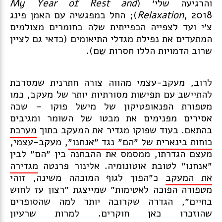
והרגיעה שלי׳
(
My Year of Rest and
Relaxation
, 2018); החל במפגשיה עם האמן פינג
צ׳י ועד לצפייה הכפייתית שלה בחומרים מצולמים
המתעדים את נפילת מגדלי התיאומים (כדאי גם לציין
שרוב הדמויות הללו חסרות שֵם).
לרוב, מעקב-עצמי מהווה צורה חתרנית שמסרבת
להתיישב עם תפישות מסורתיות יותר של מעקב, כמו
מטפורת הפנאופטיקון של מישל פוקו – שבה
אסירים מפנימים את מבטו של השומר ומגיבים
בהתאם. בעוד שפוקו מגדיר את המעקב בתוך
מערכת
כוחות בינארית של ״הם״ נגד ״אנחנו״
, מעקב-עצמי,
מעצם הגדרתו, ממסמס את ההבחנה בין ״הם״ לבין
״אנחנו״ לטובת אוטונומיה. אלינור פרנטה
מגדירה
את המעקב
כ״הפוך לגוף המוכהה משינה, זוהי
מטפורה הפוכה לאטימות״ שמייצגת ״רצון עז לחוש
בחיים״, הגדרה שקרובה יותר למה שהסופרים
שהוזכרו כאן חוקרים. למרות שרעיון