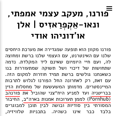
פורנו, מעקב עצמי אמפתי,
ונאו-אֵקְפְרַאזִיס | אלן
או׳דוניהו אודי
פורנו מקוון הוא תופעה שמגדירה את מערכת היחסים
שלנו עם האינטרנט, עם העצמי שלנו ברשת ומחוצה
לה, ועם חיי היומיום שאינם ליד המקלדת. נדמה
שתחושות של דיכוי ושל תשוקה שמתעוררות בנו
כשאנחנו גולשים ברשת תמיד חוזרות למקום הזה.
עם זאת, רק לאחרונה החל הפורנו לגלוש לתרבות
המיינסטרים. מדמותן המשעשעת של
מחסלות הזין
בבריטניה
ועד למניע היח״צני שהוביל את
פורנהב
(Pornhub) לממן תערוכות אמנות בארה״ב
, החיבור
המסורתי בין סודיות ובושה לבין תוכן למבוגרים
בלבד כבר אינו כשהיה. בתכניות טלוויזיה,