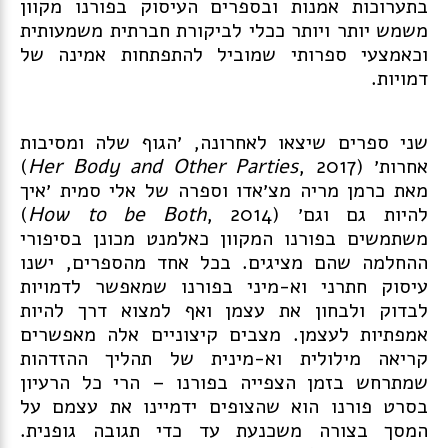
בתערוכות אמנות ובספרים העיסוק בפורנו מקוון
משמש יותר ויותר ככלי לביקורת חברתית משמעותית
וכאמצעי ספרותי שמוביל להתפתחות אמינה של
דמויות.
שני ספרים שיצאו לאחרונה,
׳הגוף שלה ומסיבות
אחרות׳
(
Her Body and Other Parties
, 2017)
מאת כרמן מריה מצ׳אדו וספרה של אלי סמית
׳איך
להיות גם וגם׳
(
How to be Both
, 2014)
משתמשים בפורנו המקוון כאלמנט מכונן בסיפורי
ההחלמה שהם מציגים. בכל אחד מהספרים, ישנו
עיסוק חתרני וא-מיני בפורנו שמאפשר לדמויות
לבדוק ולבחון את עצמן ואף למצוא דרך להיות
אמפתיות לעצמן. מצבים קיצוניים אלה מאפשרים
קריאה מילולית וא-מינית של תהליך ההזדהות
שמתרחש בזמן הצפייה בפורנו – הרי כל הרעיון
בסרט פורנו הוא שהצופים ידמיינו את עצמם על
המסך בצורה משכנעת עד כדי תגובה גופנית.