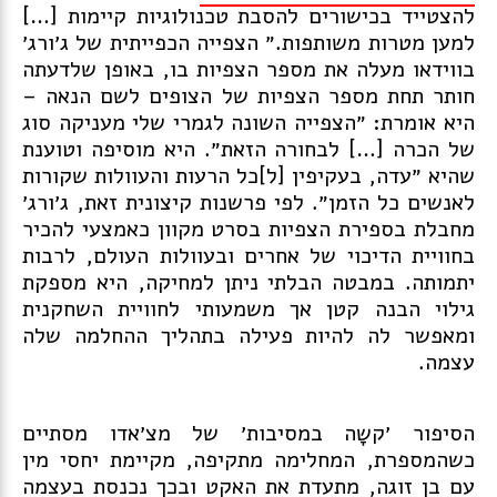
להצטייד בכישורים להסבת טכנולוגיות קיימות […]
למען מטרות משותפות.״ הצפייה הכפייתית של ג׳ורג׳
בווידאו מעלה את מספר הצפיות בו, באופן שלדעתה
חותר תחת מספר הצפיות של הצופים לשם הנאה –
היא אומרת: ״הצפייה השונה לגמרי שלי מעניקה סוג
של הכרה […] לבחורה הזאת״. היא מוסיפה וטוענת
שהיא ״עדה, בעקיפין [ל]כל הרעות והעוולות שקורות
לאנשים כל הזמן״. לפי פרשנות קיצונית זאת, ג׳ורג׳
מחבלת בספירת הצפיות בסרט מקוון כאמצעי להכיר
בחוויית הדיכוי של אחרים ובעוולות העולם, לרבות
יתמותה. במבטה הבלתי ניתן למחיקה, היא מספקת
גילוי הבנה קטן אך משמעותי לחוויית השחקנית
ומאפשר לה להיות פעילה בתהליך ההחלמה שלה
עצמה.
הסיפור ׳
קשָה במסיבות׳
של מצ׳אדו מסתיים
כשהמספרת, המחלימה מתקיפה, מקיימת יחסי מין
עם בן זוגה, מתעדת את האקט ובכך נכנסת בעצמה