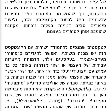
של עצמו ברשתות חברתיות, בלוחות דיון ובצ׳טים.
הגבולות בין בדיון לבין ״המציאות״ הולכים ונשחקים
במהירות, כך שהמשימה העומדת בפני סופרים
עכשוויים היא לכתוב בקונטקסט הזה, וליצור
סיפורים סביב דמויות בעלות נוכחות מקוונת
שהופכת אותן לסופרים בעצמם.
לטקסטים שמנסים להתמודד ישירות עם הקונטקסט
הזה יש מכנה משותף, ואפשר להגדירם כ״סיפורי
מעקב-עצמי״. בטקסטים אלה, הדמויות מייצרות
עבודות של העצמי או שהן מזדהות באופן כל כך
עמוק עם ייצוג דיגיטלי כזה או אחר, עד שאי אפשר
להפריד את העצמי שלהן ממנו והן שבות וצופות בו
באופן כפייתי. ספרה של אוליביה סודג׳יק
׳סימפטיה׳
(
Sympathy
, 2017) הוא נקודת התייחסות מתבקשת
כאן וכך גם דמות הגיבור הפגוע בספרו של טום
מקארת׳י
׳תזכורת׳
(
Remainder
, 2005), או
הגיבורה בספרה של אוטסה מושפג
׳שנת המנוחה