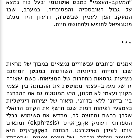
״המעקב-העצמי״ כמבט אוטונומי ובעל כוח נמצא
על גבול האובססיה והפסיכוזה, במערב, שבו
המעקב הפך לעניין שבשגרה, הרעיון הזה מגלם
פוטנציאל לחופש ולתחושת חיות.
***
אמנים וכותבים עכשוויים נמצאים במבוך של מראות
שבו דמויות בדיוניות השולטות במבטן המופנם
מציעות גרסאות מתחרות של המציאות. כשם שצורה
זו של מעקב-עצמי ממוטטת את ההבחנה בין עצמי
מקוון ועצמי לא מקוון, היא ממוטטת גם את ההבחנה
בין בדיוני ללא-בדיוני. תיאור של יצירות דיגיטליות
כאמצעי לפיתוח דמות שגם חושף את הקיום הדואלי
שלהן ברשת ומחוצה לה, מחדש את השימוש בכלי
הספרותי העתיק אֵקְפְרַאזִיס (ekphrasis) ומתאים
אותו לעידן האינטרנט. הכוונה באֵקְפְרַאזִיס היא
לתיאור מילולי ונרחב של יצירת אמנות, שתפקידו