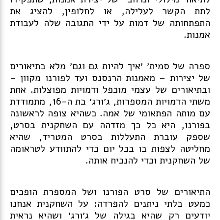
לתת הקשר לעלילה, או לחלופין, להציג את
התפתחותה של דמות על ידי התגובה שלה לעבודת
אמנות.
ספרה של סמית׳ ׳
איך להיות גם וגם
׳ מלא בתיאורים
של יצירות – מאמנות הרנסנס ועד לפורנו מקוון –
ובתיאורים של עצמי מוכפל ודמויות מפוצלות. אחת
משתי הדמויות המספרות, ג׳ורג׳ בת ה-16, מתמודדת
עם מותה הפתאומי של אמה. כשהיא צופה לראשונה
בפורנו, היא כל כך מזדהה עם השחקנית בסרט,
שספק עוברת התעללות בסרט המטריד, שהיא
מחליטה לצפות בו בכל יום כדי להתוודע לטראומה
של השחקנית וכדי להנכיח אותה.
התיאורים של סרט הפורנו ושל המספרת הופכים
כמעט בלתי ניתנים להפרדה: על השחקנית אנחנו
יודעים רק שהיא בגילה של ג׳ורג׳ ושהיא נראית