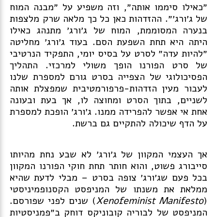
״כאילו סיממו אותה״, וזה משפיע על ״מבנה המוח
של ג׳ורג׳״. ההזדהות כאן כל כך מלאה שרק מלצפות
בנערה המסוממת, המוח של ג׳ורג׳ מתנהג כאילו
היתה היא תחת השפעת הסם. בעוד ג׳ורג׳ מחליטה
״להיות עדה״ לסרט על בסיס יומי, התפקיד הנרטיבי
של סרט הפורנו הופך משולי למרכזי. התהליך
הפסיכולוגי של הצפייה בסרט גורם למספרת שלנו
לעבור מעין הזדהות-פרפורמטיבית שמפצלת אותה
לשניים, בתוך הסרט ומחוצה לו, אך בעת ובעונה
אחת אי אפשר להפרידה ממנו. ג׳ורג׳ הופכת למספרת
על הדף שיכולה להתקיים גם ברשת.
אך העצמי המקוון של ג׳ורג׳ לא שבע נחת מהיותו
סייבורג פשוט, והוא חותר תחת חוקי הפורנו המקוון
בכל פעם שג׳ורג׳ צופה בסרט – מבלי לדעת שהיא
ממלאת את משנתו של המניפסט הקסנופמיניסטי
(
Xenofeminist Manifesto
) שנים לפני שפורסם.
המניפסט של לבוריה קובוניקס
דוחק ב״פמניסטיות