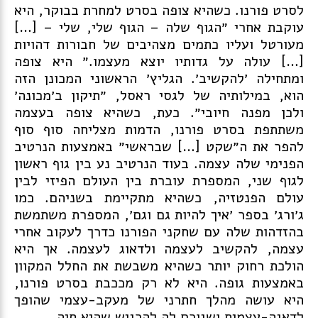
לסרט פורנו. כשהיא צופה בסרט למחרת בבוקר, היא
עוקבת אחרי ״הגוף שלה – הגוף שלי, שלי – […]
מעורטל ועליו כתמים מצהיבים של חבורות דהויות
[…] עולה על גדותיו יוצא מעצמו.״ היא צופה
ומתחילה ׳להקשיב׳. הגליץ׳ הראשוני המכונן הזה
הוא, במילותיה של לגסי ראסל, ״תיקון ב׳מכונה׳
ולכן מפנה חיובי״. כעת, כשהיא צופה בעצמה
משתתפת בסרט פורנו, הדמות מצליחה סוף סוף
להפר את ה״שקט […] שבראשי״ באמצעות הנרטיב
הפנימי שלה עצמה. בעוד הנרטיב נע בין גוף ראשון
לגוף שני, המספרת עוברת בין העולם הפיזי לבין
עולם הפנטזיה, כשהיא מתקיימת בשניהם. כמו
ג׳ורג׳ בספר ׳
איך להיות גם וגם
׳, המספרת משתמשת
בהזדהות שלה עם שחקני הפורנו כדרך לעקוב אחרי
עצמה, להקשיב לעצמה ולדאוג לעצמה. אך היא
הולכת רחוק יותר כשהיא משבשת את החלל המקוון
באמצעות גופה. היא לא רק מככבת בסרט פורנו,
היא עושה מהלך חתרני של מעקב-עצמי שהופך
לדאגה-עצמית ושגורם לה להרגיש שהיא חיה.