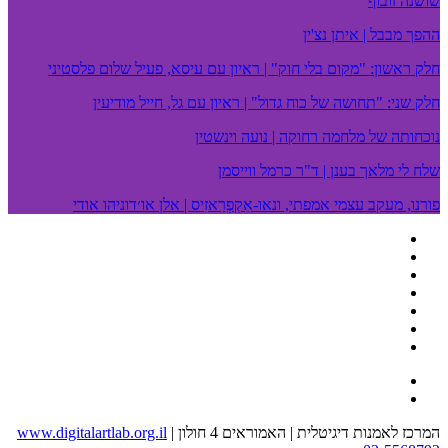
שושנה זובוף
ההפך מבבל | איתן נצ'ין
חלק ראשון: "מקום בלי חוק" | ראיון עם עיסא, פעיל שלום פלסטיני
חלק שני: "תחושה של כוח גדול" | ראיון עם גל, חייל מודיעין
נוכחותה של מלחמה רחוקה | נועה וינשטין
שלח לי מלאך בענן | ד"ר כרמל ווייסמן
פורנו, מעקב עצמי אמפתי, ונאו-אֵקְפְרַאזִיס | אלן או׳דוניהו אודי
המרכז לאמנות דיגיטלית | האמוראים 4 חולון
|
www.digitalartlab.org.il