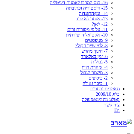
16- כנס המרכז לאמנות דיגיטלית
15- היסטוריה וכתיבתה
14- זמן/התנגדות
13- אנחנו לא לבד
12- לאן?
11- על פי מקורות זרים
10- אקטואליה יצירתית
9- מניפסטים
8- למי שייך הקול?
7- חינוך מחדש
6- זמן באלארד
5- גבולות
4- אזהרת רווח
3- משמר הגבול
2- כיסופים
1- כיכר גאולה
מאמרים נבחרים
בלוג 2009/10
קטלוג מונומנט/פעולה
צור קשר
En