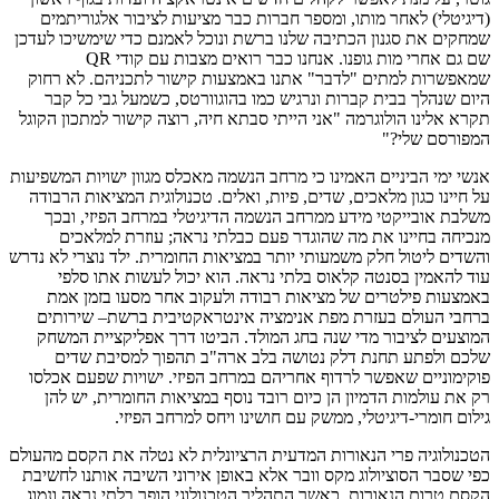
(דיגיטלי) לאחר מותו, ומספר חברות כבר מציעות לציבור אלגוריתמים
שמחקים את סגנון הכתיבה שלנו ברשת ונוכל לאמנם כדי שימשיכו לעדכן
שם גם אחרי מות גופנו. אנחנו כבר רואים מצבות עם קודי QR
שמאפשרות למתים "לדבר" אתנו באמצעות קישור לתכניהם. לא רחוק
היום שנהלך בבית קברות ונרגיש כמו בהוגוורטס, כשמעל גבי כל קבר
תקרא אלינו הולוגרמה "אני הייתי סבתא חיה, רוצה קישור למתכון הקוגל
המפורסם שלי?"
אנשי ימי הביניים האמינו כי מרחב הנשמה מאכלס מגוון ישויות המשפיעות
על חיינו כגון מלאכים, שדים, פיות, ואלים. טכנולוגית המציאות הרבודה
משלבת אובייקטי מידע ממרחב הנשמה הדיגיטלי במרחב הפיזי, ובכך
מנכיחה בחיינו את מה שהוגדר פעם כבלתי נראה; עוזרת למלאכים
והשדים ליטול חלק משמעותי יותר במציאות החומרית. ילד נוצרי לא נדרש
עוד להאמין בסנטה קלאוס בלתי נראה. הוא יכול לעשות אתו סלפי
באמצעות פילטרים של מציאות רבודה ולעקוב אחר מסעו בזמן אמת
ברחבי העולם בעזרת מפת אנימציה אינטראקטיבית ברשת– שירותים
המוצעים לציבור מדי שנה בחג המולד. הביטו דרך אפליקציית המשחק
שלכם ולפתע תחנת דלק נטושה בלב ארה"ב תהפוך למסיבת שדים
פוקימוניים שאפשר לרדוף אחריהם במרחב הפיזי. ישויות שפעם אכלסו
רק את עולמות הדמיון הן כיום רובד נוסף במציאות החומרית, יש להן
גילום חומרי-דיגיטלי, ממשק עם חושינו ויחס למרחב הפיזי.
הטכנולוגיה פרי הנאורות המדעית הרציונלית לא נטלה את הקסם מהעולם
כפי שסבר הסוציולוג מקס וובר אלא באופן אירוני השיבה אותנו לחשיבת
הקסם טרום הנאורות, כאשר התהליך הטכנולוגי הופך בלתי נראה ונמוג