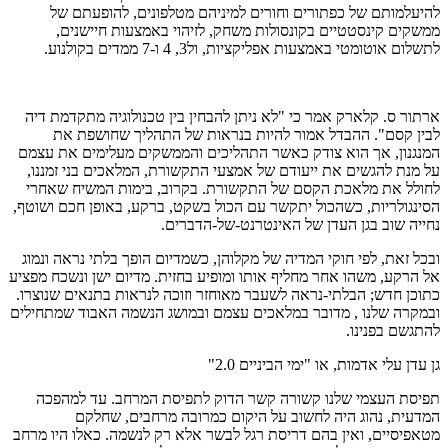
להיעלמותם של כפתורים וחורים למיניהם מטלפונים, להופעתם של
ממשקים קינסטטיים בקונסולות משחק, לזיהוי באמצעות חיישנים,
לתשלום אוטומטי באמצעות אפליקציות, ול3, 4 ו-7 ממדים בקולנוע.
ארתור ס. קלארק אמר כי "לא ניתן להבחין בין טכנולוגיה מתקדמת דיה
לבין קסם". ההבדל אמור להיות בנראות של התהליך שחושפת את
המנגנון, אך הוא צודק כאשר התהליכים והממשקים מעלימים את עצמם
על מנת להגשים את ייעודם של אמצעי התקשורת, המלאכים בני זמננו,
לחולל את מלאכת הקסם של התקשורת. בקרוב, בימות המשיח שאחרי
הסינגולריות, כשהכול יתקשר עם הכול בשקט, ברקע, באופן חכם ושוטף,
נחייה שוב בגן העדן של האינטרנט-של-הדברים.
ובכל זאת, לפי חוקי המדיה של מקלוהן, כשמדיום הופך בלתי נראה ונמוג
אל הרקע, משהו אחר מחליף אותו ומופיע בחזית. מדיום ישן ונשכח מפציע
כתוכן חדש; הבלתי-נראה לשעבר מאוחזר וזוכה לנראות בתנאים שנוצרו.
ובמקרה שלנו , מדובר במלאכים עצמם ובמושג הנשמה האבוד שמתחילים
להתגשם בפנינו.
גן עדן עלי אדמות, או "ימי הביניים 2.0"
תפיסת העצמי שלנו קשורה קשר הדוק לתפיסת המרחב. עד למהפכה
המדעית, נהוג היה לחשוב על היקום כמרובה מרחבים, שחלקם
מטאפיסיים, ואין בהם דריסת רגל לבשר אלא רק לנשמה. כאלו היו מרחב