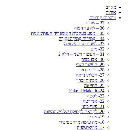
מארב
אודות
מוספים קודמים
37 – שדות
36 – לא עד הסוף
35 – מסע בעקבות האימפריה העות'מאנית
34 – עֲמִידוּת עֲמִידָה עֶמְדָּה
33- לשהות עם השאלה
32- מים
31 – העשור השני – חלק 2
30- אבו כביר
29- העשור השני
28- סיורי גבול
27- הבלתי נראה
26- מכונות זכרון
25- החייאה
24- Fake It Make It
23- ג'סטה
22- אנדרטה
21- פינוי בינוי
20- לקראת לקסיקון של משתמשות
19- אוריון
18- מה עושה מרחב ציבורי
17- מוזיאוטופיה