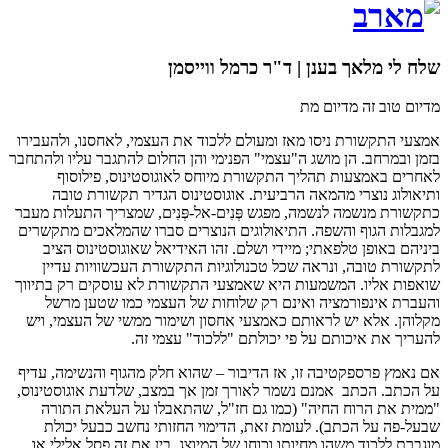
שלח לי מלאך בענן | ד"ר כרמל ווייסמן
מדיום טוב זה מדיום מת
אמצעי התקשורת ניסו מאז ומעולם ללכוד את העצמי, לאחסנו, ולהעבירו
בזמן ובמרחב. הן מושג ה"עצמי" הפנימי והן החלום להתגבר עליו ולהתחבר
לאחרים באמצעות תהליך התקשורת מיוחס לאוגוסטינוס, פילוסוף
ותיאולוג נוצרי מהמאה הרביעית. אוגוסטינוס הגדיר תקשורת טובה
כתקשורת מנשמה לנשמה, מפגש פְּנִים-אל-פְּנִים, שמצריך התעלות מעבר
למגבלות הגוף והשפה. התיאולוגים הנוצרים סברו שהמלאכים מתקשרים
ביניהם באופן טלפאתי; מיידי ושלם. זהו האידיאל שאוגוסטינוס הציב
לתקשורת טובה, ונראה שכל טכנולוגיות התקשורת העכשוויות עדיין
שואפות אליו. המשמעות היא שאמצעי התקשורת לא עוסקים רק בתיווך
והעברת אינפורמציה ואינם רק שלוחות של העצמי כמו שטען מרשל
מקלוהן. אלא יש לראותם כאמצעי אחסון ושימור ממשי של העצמי, ויש
להעריך את איכותם על פי יכולתם "ללכוד" עצמי זה.
אם נאמץ פרספקטיבה זו, אז הדיבור – שהוא חלק מהגוף והנשימה, עדיף
על הכתב. הכתב אמנם נשמר לאורך זמן אך במצב, שלדעת אוגוסטינוס,
"ממית את הרוח החיה" (כמו גם חז"ל, שהתאבלו על העלאת התורה
שבעל-פה על הכתב). לעומת זאת, הדימוי החזותי נחשב כבעל יכולת
מוגברת ללכוד משהו מחיותו וכוחו של המיוצג, בין אם זה פסל אלילי או