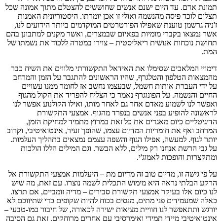
תמונת אדם. עד היום ישנם אנשים שחוששים להצטלם מתוך אמונה שכל
תצלום לוכד פיסה מהנשמה ואולי זו אכן יומרתו. היסטוריונית האמנות
ז'ניה גרשמן טוענת שאפילו הפורטרטים המוקדמים ביותר הידועים לנו,
אשר נמצאו בקברי מומיות בפאיום שבמצרים, ואשר מקנים למתבונן בהם
תחושת נוכחות אנושית ריאליסטית – צוירו במטרה ללכוד את נשמתו של
המת.
דימויי המלאכים שסימלו את האידאל התקשורתי מלווים את השיח כבר
מהמצאות הטלפון והטלגרף, שהיו הראשונים להתגבר על הזמן והמרחב
על ידי העברת אותות חשמל, שבעצמו נחשב אז לחומר ממנו עשויים
החיים והנשמה. על הפונוגרף נאמר כי הצליח להפריד את הקול מהגוף
ואפשר לנו לשמוע מאדם אחר גם לאחר מותו, ואילו הקולנוע אפשר לנו
לראשונה להופיע בפני אנשים בנפרד מהגוף. אמצעי התקשורת
הדיגיטליים כיום מאגדים את כל זאת במרוץ מתמיד למחיקת הזמן,
המרחב ואף את חומריות המדיום עצמו, שהופך זעיר, אינטואיטיבי, וקרוב
יותר לגוף. למעשה, אפילו הגוף והשפה עצמם נמצאים בתהליך העלמות.
על גבי הרשת אנחנו רק מילים, ללא הבשר. וגם המילים הללו הולכות
ומתקצרות והופכות לאמוג'י.
על פי גישה זו, מדיום טוב זה מדיום מת – היעלמות אמצעי התקשורת אל
הרקע הבלתי נראה היא מימוש התכלית לשמה נוצרו. עם זאת, מה שיש
לנו כיום אלו בעיקר אמצעי תקשורת סבירים – מדיה זומביים, אם תרצו.
כאלה שמעמידים פני מתים, מנסים בכוח להיות שקופים כדי שתיווכם לא
יורגש ותתאפשר לנו חוויית מציאות ישירה לכאורה, של חיבור כמו-טבעי –
אינטואיטיבי מיידי תמידי ואימרסיבי עם אחרים מרוחקים. זאת גם הסיבה