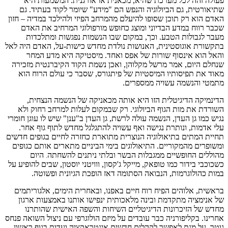
פעולה זהה לכל מערכת שהיא, מכאנית או אורגנית. המשמעות היא
שתיאורטית, גם הביולוגיה והנפש הם "מידע" שיומר לקוד בעתיד. גם
האדם הוא רק תוכן שסופו להיעלם מהמרחב הפיזי ולהילכד במדיה – חזון
שכבר רווח במדע הבדיוני ומוצג כחופש מורפולוגי המרחיב את האדם
מעבר לגבולות הטבע. וכך, במקום שבו הנשמות נפגשות ומתלכדות
בתקשורת אוגוסטינית, האנושות נולדת מחדש כישות-על, האדם היה לאל
והאל הוא אינסוף שורות של אפס ואחד. מיסטיקה היא מדע המחר
שנחלם היום, אמר מרשל מקלוהן, ואכן נשמת הקוד הקיברנטית מזכירה
מאוד את תפיסותיו המיסטיות של פיתגורס, שסבר כי עולם הרוח הוא
מתמטי והנשמה עשויה ממספרים.
הדינמיקה הדיגיטלית הזו היא אותה מכאניקה של הנשמה הנצחית,
השורדת את מות הגוף הביולוגי. רק שבמקום לעלות למרחב רחוק ולא
נגיש כמו גן העדן, הנשמה עולה לרשת, גן העדן ב"ענן" שיש לו עוגן חומרי
עלי אדמות, ונותרת נגישה ואף עשויה להתגלגל מחדש לתוף גוף אחר.
תחיית המתים בתיאולוגיה הנוצרית מתוארת כחזרה לחיים בגופים חדשים
ומשופרים מהמקוריים. התיאולוגים בימי הביניים מתארים אותם כגופים
מהוללים החופשיים ממגבלות הבשר ובלתי ניתנים להשחתה
היום
.
כשכוכבי בידור כמו טופאק, מייקל ג'קסון, ווויטני יוסטון, שבים להופיע על
במות כהולוגרמות, הנבואה הסתומה דאז הופכת הגיונית ופשוטה.
בראשית, אלוהים הפיח רוח חיים באפנו, ובאחרית הימים, אלגוריתמים
של אנימציה מתקדמת ובינה מלאכותית ינפישו אותנו באמצעות ארגון
מחדש של הזיכרונות הדיגיטליים השיחות והשפה האישית שהותרנו
אחרינו. בקליפורניה כבר עובדים על מיזם הולוגרפי עם ניצול השואה פנחס
גוטר, על מנת לאפשר לקהלים חדשים אינטראקציה ועדות בגוף ראשון