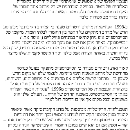
העצמי הפנימי של אוגוסטינוס או מתחמי השאול והרקיע בקומדיה
האלוהית של דנטה. בפיזיקה המודרנית יש רק מרחב אחד חומרי של
היקום המתפשט שכולנו חלק ממנו, כאשר חדרי הלב ומדורי הגיהינום
נותרו בגדר מטאפורות בלבד.
ב-1998, הפיזיקאית מרגרט ורטהיים טענה כי המרחב הקיברנטי מכונן סוג
חדש של מרחב המתקיים על התפר בין החומרי לבלתי חומרי. מיקומו של
הסייברספייס אינו ניתן לתיאור במונחים פיזיקליים ("איפה את"?
"בפייסבוק". באיזה מובן את שם אם גופך בבית? ומה זה "שם" ביחס
לפייסבוק בדיוק?) אך גם אינו דמיוני כמו מרחבי הנשמה הדתיים, שכן הוא
נחווה חושית באותה הצורה אצל כולנו, וסך האינטראקציות שלנו מייצר
חלל ממשי.
לאור זאת, ורטהיים סבורה כי הסייברספייס מתפקד בפועל כגרסה
מחודשת של מרחב הנשמה הימי בייניימי. לעצמי שלנו יש מקום חדש
לשכון בו – מרחבי הרשת אליהם אנו מחצינים את מחשבותינו, רגשותינו,
ופעולותינו בכל רגע נתון. הדבר מהדהד את מילותיו של ג'ון פרי בארלו
בהצהרת העצמאות של הסייברספייס מ1996: "ענקיות הבשר והפלדה,
באתי מן הסייברספייס, משכנה החדש של הרוח… העולם שלנו הוא
בשומקום ובכל מקום אך אין בו דריסת רגל לגוף"
.
הטכנולוגיות הדיגיטליות מבוססות על מדע הקיברנטיקה אשר איפשר
להמיר מגוון אמצעי תקשורת למידע מתמטי ובכך ייתר את חומריות
המדיה. הפילוסוף פרידריך קיטלר טוען שבפועל יש כיום רק מדיום אחד –
קוד – וספק אם גם הוא קיים במובן החומרי. הקיברנטיקה הניחה עקרון