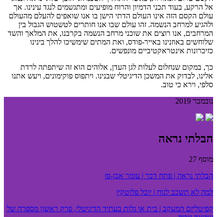
אל הרקע, בעוד תכני הדמיון והרוח מופיעים ומתגשמים לנגד עינינו. אך
עולם הקסם הזה אינו העולם הדתי הישן בו אנו שואפים להעלם מהעולם
ולהגיע למרחב הנשמה. זהו עולם שבו אנו חותרים לטשטוש הגבול בין
המרחבים, אנו רוצים את שוכני מרחב הנשמה בקרבנו, את המלאך והשד
שלוחשים באוזנינו באייר-פודס, ואת המתים שימשיכו להלך בינינו
כזיכרונות אינטראקטיביים מונפשים.
כך, במקום שנחלום לעלות לגן העדן, אלוהים הוא זה שיתפתה לרדת
אלינו, לבדוק את המשכן הדיגיטלי שבנינו. ויתפוס פוקימונים, ויעש אתנו
סלפי, וירא כי טוב.
נובמבר 2019
הבלתי נראה
מוסף 27
הבלתי נראה | פתח דבר | עומר אבן-פז
למה לא תשכב לנוח | יובל פלוטקין
קפיטליזם המעקב | בית או גלות בעתיד הדיגיטלי, פרק ראשון מספרה של