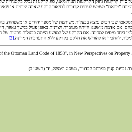
סיווג קרקעות וחוק הקרקעות העות'מאני, סוג קרקע זה נכלל בקטגוריה ש
ח. המונח "מוואת" משמש לעתים קרובות לתיאור קרקע שאינה יצרנית או שאינ
.
לאמי שבו רכוש נמצא בבעלות משותפת של מספר יחידים או משפחות. בהקש
בהם. אם אדמת מושעא הייתה מעובדת ויצרנית באופן פעיל במשך עשור, היא
למו ביחד מיסים למדינה. אם הקרקע של המושע הייתה בבעלות פרטית של הב
למכור, להחכיר או להוריש את חלקם בקרקע ללא התערבות המדינה.
[2]
 of the Ottoman Land Code of 1858", in New Perspectives on Property
 זכויות קניין במרחב הבדווי", משפט וממשל, יד' (תשע"ב).