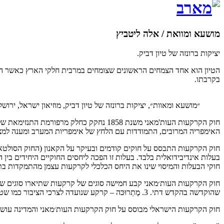
מושעא ומוואת / אלה ליטביץ
יציקות ברונזה של טיון דביק.
הטיון הוא אחד הצמחים הראשונים שצומחים במרבית חלקי הארץ כאשר האדמ
בקרבתו.
״מושעא ומאוות״, יציקות ברונזה של טיון דביק, מוזיאון ישראל, ירושלי
האימפריה המרובים, התמודדות עם הלחץ של אימפריות המערב ומענה למצו
בעלות אינדיבידואלית בלבד. בעלות זו הפכה ליחסים החוקיים היחידים בי
חוקי הבעלות והמיסוי שינו את היחס הכלכלי לקרקעות עצמן מהתמקדות בת
שהוקדשה בהקדש דתי. 3. מֶתְרוּכּה – קרקע שנועדה לצרכי הציבור כמו שטחי מרעה או מרחב ציבורי. 4. מירי – קרקעות חקלאיות בבעלות המדינה 5. מוואת – אדמות לא מעובדות (אדמות מתות), נטושות ומרוחקות מכל יישוב.
חוק הקרקעות הישראלי מבוסס על חוק הקרקעות העות׳מאני והמדינה עושה