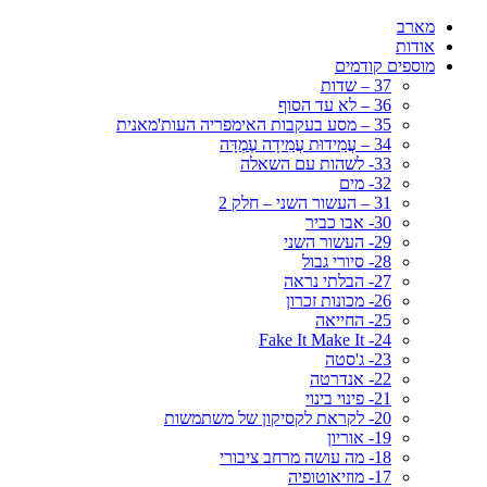
מארב
אודות
מוספים קודמים
37 – שדות
36 – לא עד הסוף
35 – מסע בעקבות האימפריה העות'מאנית
34 – עֲמִידוּת עֲמִידָה עֶמְדָּה
33- לשהות עם השאלה
32- מים
31 – העשור השני – חלק 2
30- אבו כביר
29- העשור השני
28- סיורי גבול
27- הבלתי נראה
26- מכונות זכרון
25- החייאה
24- Fake It Make It
23- ג'סטה
22- אנדרטה
21- פינוי בינוי
20- לקראת לקסיקון של משתמשות
19- אוריון
18- מה עושה מרחב ציבורי
17- מוזיאוטופיה