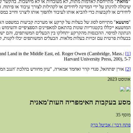
"מוואת"
מתייחסת לאדמות מתות, לא מעובדות או לא מיושבות. בהקשר של 
שיכולה להינתן על ידי המדינה ליחידים או לקהילות לצורך עיבוד או פיתו
ליחידים או לקבוצות כדי להביא אותו לעיבוד ולהפוך אותו ליצרני וחייב במס
"
מושעא
" מתייחס לסוג של בעלות על קרקע או מערכת קביעות במשפט האס
המושעא ייכללו בקטגוריות שונות בהתאם למאפיינים הספציפיים והשימוש 
הנתונה למיסוי. ההכנסות מהקרקע יתחלקו בין הבעלים המשותפים, והם יש
בבעלות פרטית עם זכויות בעלות מלאות. הבעלים המשותפים יכלו לקנות, 
 and Land in the Middle East, ed. Roger Owen (Cambridge, Mass.:
[1]
Harvard University Press, 200), 5-7
[2]
אורן יפתחאל, סנדי קדר ואחמד אמארה, "עיון מחודש בהלכת 'הנגב המת':
אוגוסט 2023
מסע בעקבות האימפריה העות'מאנית
מוסף 35
פתח דבר / אביטל ברק