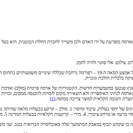
ה מופרעת על ידי האדם ולכן משוייך לחברת החלוץ הבוטנית. הוא בעל תכ
ם. צילום: אלי פוזנר ולורה לחמן.
חוק הקרקעות העות'מאני משנת 1858 נחקק כחלק מרפורמת התנזימאת של אמצע המאה ה-19 – 
קה כלכלית הולכת וגוברת.
ן האדמה לנתיני האימפריה ולא השאירה מקום לזכויות להכנסה ממסים, זכוי
וצרת ותנובה חקלאית למוצר צריכה ממוסה.
[1]
 בו שימוש תכוף במאבק המתמשך שלה באוכלוסייה הבדואית בנגב. שני מו