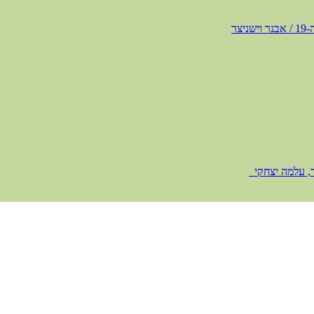
צר
ר, עלמה יצחקי