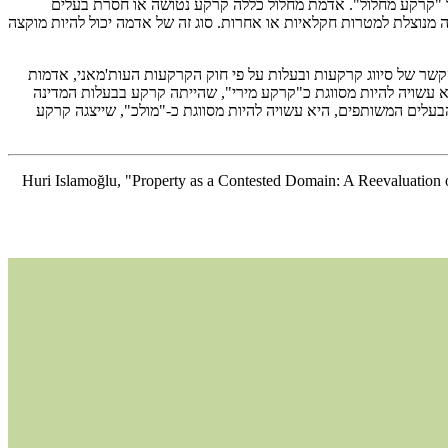
ל "קרקע מחלול". אדמת מחלול כללה קרקע נטושה או חסרת בעלים
ה מנוצלת למטרות חקלאיות או אחרות. סוג זה של אדמה יכול להיות מוקצה
ר של סיווג קרקעות ובעלות על פי חוק הקרקעות העות'מאני, אדמות
 עשויה להיות מסווגת כ"קרקע מירי", שהייתה קרקע בבעלות המדינה
עלים המשותפים, היא עשויה להיות מסווגת כ-"מולכ", שייצגה קרקע
Huri Islamoğlu, "Property as a Contested Domain: A Reevaluation