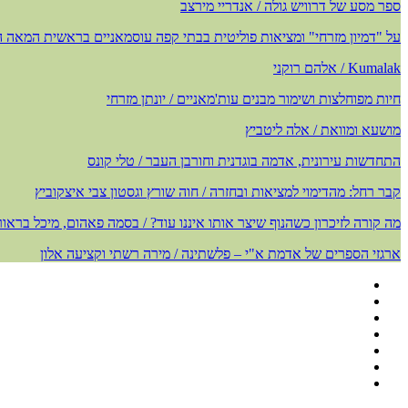
ספר מסע של דרוויש גולה / אנדריי מירצב
על "דמיון מזרחי" ומציאות פוליטית בבתי קפה עוסמאניים בראשית המאה ה-19 / אבנר וישני
Kumalak / אלהם רוקני
חיות מפוחלצות ושימור מבנים עות'מאניים / יונתן מזרחי
מושעא ומוואת / אלה ליטביץ
התחדשות עירונית, אדמה בוגדנית וחורבן העבר / טלי קונס
קבר רחל: מהדימוי למציאות ובחזרה / חוה שורץ וגסטון צבי איצקוביץ
מה קורה לזיכרון כשהנוף שיצר אותו איננו עוד? / בסמה פאהום, מיכל בראו
ארגזי הספרים של אדמת א"י – פלשתינה / מירה רשתי וקציעה אלון