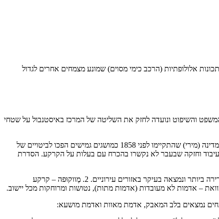
ונות אלולופתיות (הרכב כימי מסוים) שמונע מצמחים אחרים לגדול
רפורמה נרחבת שכללה שינויים משמעותיים בתחום המשפט והשיפוט ונועדה לחזק את השליטה של המרכז באיסטנבול על שטחי
חוק הקרקעות התבסס על חוקים קודמים ובעיקר על הקאנון (החוק הסולטאני) שנטען במשמעויות חדשות. הקטגוריות של אדמה פרטית (מוּלְכּ) ואדמת מדינה (מירי) שהתקיימו לפני 1858 כמושגים גמישים הפכו לביטויים של
ות עיבוד וחזקה שבעבר לא נקשרו בהכרח עם בעלות על הקרקע. הסדרת
חוק הקרקעות העות׳מאני קבע חמישה סוגים של קרקעות שתיארו סוגים שונים של יחסי בעלות, עיבוד ומיסוי: 1. מולכ – קרקע בבעלות מלאה שהיתה נדירה ביותר ונמצאה בעיקר באזורים עירוניים. 2. מֶווקוּפה – קרקע
נחים נמצאים בלב המאבק, אדמת מאוות ואדמת מושעא: