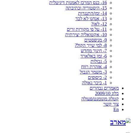
16- כנס המרכז לאמנות דיגיטלית
15- היסטוריה וכתיבתה
14- זמן/התנגדות
13- אנחנו לא לבד
12- לאן?
11- על פי מקורות זרים
10- אקטואליה יצירתית
9- מניפסטים
8- למי שייך הקול?
7- חינוך מחדש
6- זמן באלארד
5- גבולות
4- אזהרת רווח
3- משמר הגבול
2- כיסופים
1- כיכר גאולה
מאמרים נבחרים
בלוג 2009/10
קטלוג מונומנט/פעולה
צור קשר
En