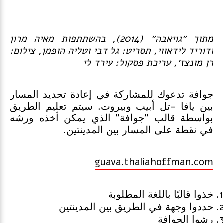
מתוך ״גויאבה״ (2014), בהשתתפות מאיה מרון
ודוריד לידאווי, תסריט: גל דבי וטליה הופמן, צילום:
רן מונצז׳, עריכת פסקול: עירד לי
جوافة تدعوك للمشاركة في إعادة تحديد المسار
بين يافا -تل أبيب وبيروت. سيتم تعليم الطريق
بواسطة قالب "جوافة" الذي يمكن أخذه ورشه
في نقطة على المسار بين المدينتين.
guava.thaliahoffman.com
خذوا قالبًا باللغة المطلوبة
حددوا وجهة في الطريق بين المدينتين
رشوا الجوافة