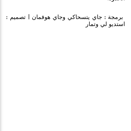
برمجة : جاي يتسحاكي وجاي هوفمان | تصميم :
استديو لي وتمار