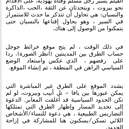
الفيلم يسير رجل مسلم وفتاة يهودية، على الأقدام
نحو بيروت ، ويتحدثان عن الثقة ،الحب ،الذاكرة
والنسيان: هي تحاول أن تتذكر ما حدث للاستمرار
في السير ، وهو يحاول إقناعها بالنسيان حتى
يتمكنوا من الوصول إلى هناك.
في ذلك الوقت ، لم يتح موقع خرائط جوجل
حساب الطرق بين المدينتين (انظر الصورة). ردا
على رفضهم ، الذي عكس واستعاد الوضع
السياسي الراهن في المنطقة ، تم إنشاء الموقع.
يشدد الموقع على الطرق غير المباشرة التي
يمكن عبورها بين يافا – تل أبيب وبيروت، لو لم
تكن الحدود السياسية قد أغلقت المعابر. الدعوة
إلى تحديد المسار وإظهار الطرق التي تمتلكها
التضاريس الطبيعية ، هي دعوة للنساء/الأشخاص
اللائي تسكن/يسكنون هنا للمشاركة في إزاحة
الحدود.