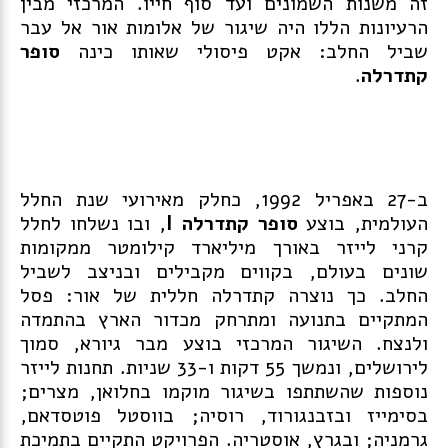
זה משנות השמונים ועד סוף חייו. המרכזי מבין
הרעיונות הללו היה שיגור של אלומות אור אל עבר
שביל החלב: אקט פיסולי שאותו כינה
סופר
קתדרלה
.
ב-27 באפריל 1992, כחלק מאירועי שנת החלל
העולמית, בוצע
סופר קתדרלה I
, ובו נשלחו לחלל
קרני לייזר באורך מיליארד קילומטר ממקומות
שונים בעולם, בקווים מקבילים ובניצב לשביל
החלב. כך נוצרה קתדרלה חללית של אור: פסל
המתקיים בתנועה ומתרחק מכדור הארץ בהתמדה
ולנצח. השיגור המרכזי בוצע מבר גיורא, סמוך
לירושלים, ונמשך 55 דקות ו-33 שניות. תחנות לייזר
נוספות שהשתתפו בשיגור מוקמו בחלואן, מצרים;
בסימייז ובזבנגורוד, רוסיה; בווסטל פוטסדאם,
גרמניה; ובגרץ, אוסטריה. הפרויקט התקיים בתמיכת